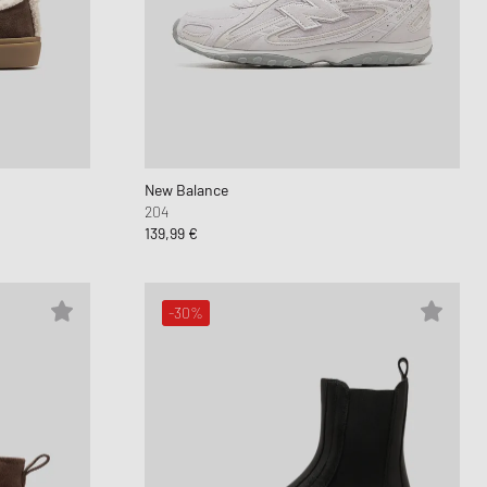
Dunk
kwear Styles
PARFUM
alance 530
nning Cloud Series
New Balance
204
139,99 €
-30%