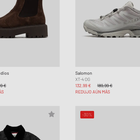
udios
Salomon
XT-4 OG
9 €
132,99 €
189,99 €
ÁS
REDUJO AÚN MÁS
-30%