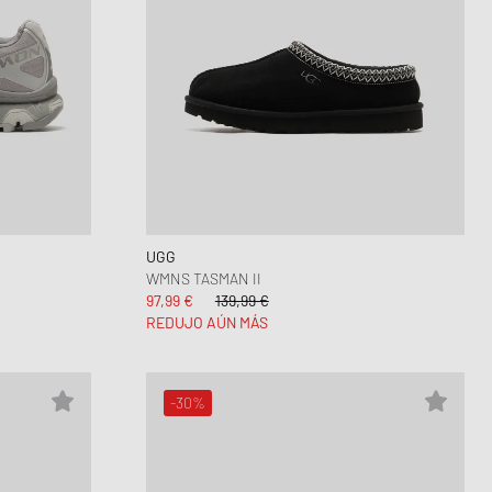
UGG
WMNS TASMAN II
97,99 €
139,99 €
REDUJO AÚN MÁS
-30%