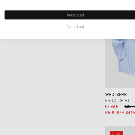
Accept all
No, adjust
WRSTBHVR
FRITZI SHIRT
69,99 €
139,9
REDUJO AÚN M
-40%