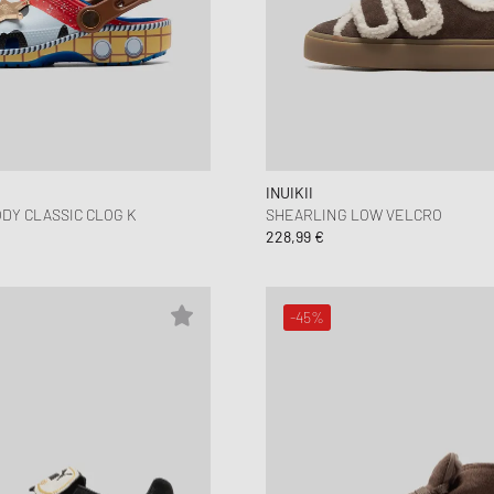
Jordan
Louis Poulsen
y & Rich
Balance
New Balance
Samsøe & Samsøe
Naked Wolfe
Nike 
Wor
STYLE GUIDE
 chalecos
Nike
Malin + Goetz
Hundred
ON
Stanley
New B
Samsøe & Samsøe
Stanley
UGG
WRSTBHVR
On Ru
rior
INUIKII
DY CLASSIC CLOG K
SHEARLING LOW VELCRO
228,99 €
-45%