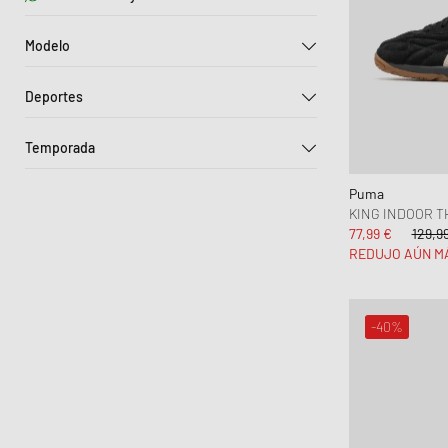
Hasta el 30%
Clarks Originals
Sólo productos sostenibles
30% - 50%
EU 44
EU 45
EU 46
Modelo
Comme des Garçons Shirt
50% - 70%
EU 47
EU 51
Adidas Campus 00s
Converse
+70%
Deportes
Adidas Handball Spezial
Copenhagen Studios
Outdoor
Adidas Rivalry
crocs
Temporada
Adidas Samba
Gestuz
Otoño-Invierno
Adidas Superstar
INUIKII
Puma
Primavera-Verano
KING INDOOR 
Air Jordan 1
Jordan
77,99 €
129,9
Air Jordan 2
Keen
REDUJO AÚN M
Birkenstock Boston
Levis
Converse Chuck 70
Mercer
-40%
Reebok Club C
Merrell 1-TRL
MIZUNO
Moon Boot
New Balance