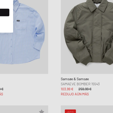
Samsøe & Samsøe
SAMAEVE BOMBER 15543
9 €
103,99 €
259,99 €
ÁS
REDUJO AÚN MÁS
-50%