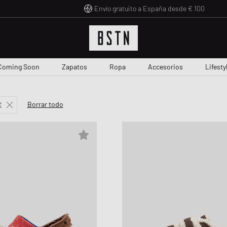
Envío gratuito a España desde € 100
Coming Soon
Zapatos
Ropa
Accesorios
Lifesty
LAS
MIUM
BRANDS ON SALE
CAS DE ZAPATOS
DESCUBRE TODO
TOP MARCAS DE ACCESORIOS
TOP MARCAS DE LIFESTYLE
TOP MARCAS DE ZAPATOS
TOP MARCAS DE ROPA
NOVEDAD EN BSTN
RAFFLES
NOVEDAD EN BS
MARKDOWN
TOP 
CO
Borrar todo
E
Editorials
Zapatos
American Vintage
Assouline
s
DE
as
Puma
adidas
Arc'teryx
Raffles en curso
Arc'teryx
Hasta el 30%
Adida
Hot
Heat Check
Ropa
A.P.C.
Alessi
und Pferdgarten
Axel Arigato
American Vintage
FLOYD
Raffles finalizadas
Alessi
30% - 50%
Adid
Las
Activations
Accesorios
Carhartt WIP
Byredo
ED
 Action Shoes
Copenhagen Studios
Arc´teryx
G H Bass
Baobab
50% - 70%
Air J
Ani
BSTN Brand
Lifestyle
Chimi Eyewear
FLOYD
 Paper
nstock
Dr. Martens
Carhartt WIP
Naked Wolfe
Flatlist Eyewear
+70%
Asics
BST
Culture
s
Diesel
Haeckels
i
erse
G H Bass
WRSTBHVR
WRSTBHVR
G H Bass
Autry
Den
Deportes
Ganni
HAY
 Couture
an
INUIKII
Gestuz
Love Stories
Birke
Me
B-Hive
Gaston Luga
LEGO
øe & Samsøe
Nike
Nike
MessyWeekend
Nike 
Out
Feed Fam
WMNS SUMMER HOLIDAYS
AMERI
COLLE
CAR