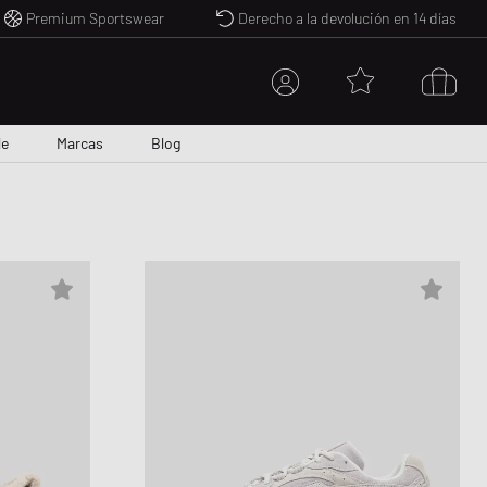
Premium Sportswear
Derecho a la devolución en 14 días
MI CUENTA
le
Marcas
Blog
INICIE SESIÓN AQUÍ
TN
STYLES
MPRAR POR
¿Nuevo en BSTN?
CREAR UNA CUENTA
s Handball Spezial
 Deals
as Samba
t Pair Sale
ordan 1
mal Print
 Gel NYC
N Exclusive
 Medalist
im All Over
nstock Boston
sh Runner
Air Force 1
door Essentials
CAN NEEDLE
CTIBLES & TOYS
HARTT WIP
NEW BALANCE
SANDALS & SLIDES
SALE
COMME DE GARÇONS