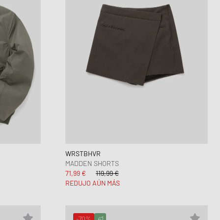
WRSTBHVR
MADDEN SHORTS
71,99 €
119,99 €
REDUJO AÚN MÁS
-70%