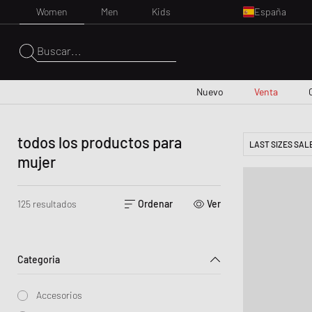
Women
Men
Kids
España
Buscar
...
Nuevo
Venta
TODAS LAS NOVEDADES
DESCUBRE TODO
DESCUBRE TODO
TODAS LAS MARCAS (A-Z)
TOP MARCAS DE ZAPATIL
DESCUBRE TODO
DESCUBRE TODO
DESCUBRE TODO
NOVEDADES PRE
TOP 
MAR
todos los productos para
LAST SIZES SAL
mujer
Novedades de la semana
Hot Deals
Sneakers
Agolde
Tops
Belleza
Sombreros & gorras
Adidas
Copenhagen Studio
AGOL
Adid
Novedades del mes
Last Pair Sale
Calzado casual
Carhartt WIP
Faldas y Vestidos
Vida y Hogar
Bolsos y Mochilas
Asics
Ganni
Baum 
asics
125 resultados
Ordenar
Ver
Zapatos
Last Chance Apparel Sale
Sandalias y chanclas
Daily Paper
Shorts
Viajes
Gafas de sol
Autry Action Shoes
INUIKII
CLOS
Autry
Ropa
Premium Sale
Botas
Envii
Ba–adores
Libros y Revistas
Relojes
Jordan
Samsøe & Samsøe
Daily
Birke
Accesorios
Footwear Sale
Jordan
Pantalones
Coleccionables y Juguete
Joyería
Mercer
UGG
Gann
Conv
Categoria
Lifestyle
Apparel Sale
Nike
Vaqueros
Cosas Geniales
Calcetines
New Balance
Juicy
Jord
Accesorios
Accessories Sale
Puma
Sweatshirts & Hoodies
Equipo para Exteriores
Cinturones
Nike
Sams
Nike