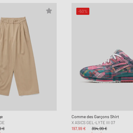
-50%
ge
Comme des Garçons Shirt
GE
X ASICS GEL-LYTE III 07
9 €
197,99 €
394,99 €