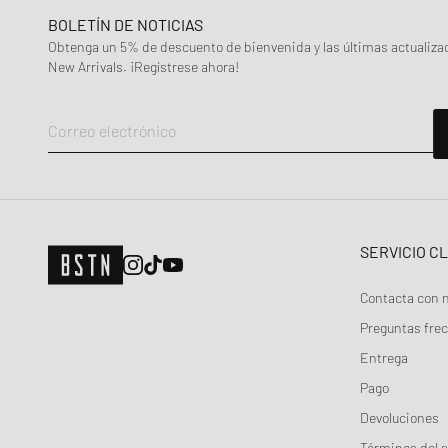
BOLETÍN DE NOTICIAS
ON
Obtenga un 5% de descuento de bienvenida y las últimas actualiza
ROTATE Birger Christensen
New Arrivals. ¡Regístrese ahora!
Samsøe & Samsøe
Sporty & Rich
Correo electrónico
The North Face
UGG
WRSTBHVR
SERVICIO C
Contacta con 
Preguntas fre
Entrega
Pago
Devoluciones
Términos del s