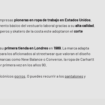
 empresas
pioneras en ropa de trabajo en Estados Unidos
.
mento básico del vestuario laboral gracias a su
alta calidad
.
raperos y skaters de la costa este adoptaron el
corte
 su
primera tienda en Londres
en
1989
. La marca adapta
para los aficionados al streetwear que valoran el diseño
marcas como New Balance o Converse, la ropa de Carhartt
or primera vez en los años 90.
 icónicos
gorros
. O puedes recurrir a los
pantalones
y