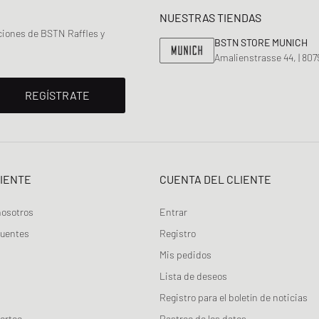
NUESTRAS TIENDAS
ciones de BSTN Raffles y
BSTN STORE MUNICH
Amalienstrasse 44, | 80
REGÍSTRATE
LIENTE
CUENTA DEL CLIENTE
nosotros
Entrar
cuentes
Registro
Mis pedidos
Lista de deseos
Registro para el boletín de noticias
orteo
Rastreo de los datos