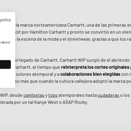
 policy
ropea de la marca norteamericana Carhartt, una de las primeras
en Detroit por Hamilton Carhartt y pronto se convirtió en un ele
vancia en la escena de la moda y el streetwear, gracias a que los 
n about
ciara el legado de Carhartt, Carhartt WIP surgió de él abriendo
ductos Carhartt, al tiempo que
reinterpreta los cortes originales
paleta de colores atemporal y a
colaboraciones bien elegidas
con 
ar
, incluso más que cuando la cultura callejera adoptó la marca p
 WIP, desde
camisetas
y
tops
atemporales hasta
sudaderas
o los
ebrada por un tal Kanye West o A$AP Rocky.