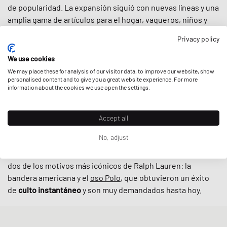
de popularidad. La expansión siguió con nuevas líneas y una
amplia gama de artículos para el hogar, vaqueros, niños y
ropa deportiva. Si hoy busca los
icónicos polos
,
chaquetas
,
Privacy policy
pantalones
,
calcetines
o
gorras
, Polo Ralph Lauren no
dejará nada que desear.
We use cookies
We may place these for analysis of our visitor data, to improve our website, show
De los punks a los skaters, de los universitarios de la Ivy
personalised content and to give you a great website experience. For more
information about the cookies we use open the settings.
League a los raperos del hip hop: Polo Ralph Lauren se hizo
rápidamente muy popular entre las
subculturas de finales
de los 80 y los 90
. Especialmente uno de los valores
Accept all
centrales de la marca, la idea de que se puede empezar de
No, adjust
la nada y llegar a ser algo, se reflejó en la narrativa del rap.
El auge de
la cultura hip hop
coincidió con el lanzamiento de
dos de los motivos más icónicos de Ralph Lauren: la
bandera americana y el
oso Polo
, que obtuvieron un éxito
de
culto instantáneo
y son muy demandados hasta hoy.