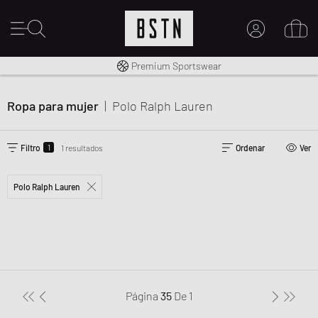
Envío gratuito a España desde € 100
Premium Sportswear
MI CUENTA
INICIE SESIÓN AQUÍ
Ropa para mujer
|
Polo Ralph Lauren
¿Nuevo en BSTN?
CREAR UNA CUEN
1
Filtro
1 resultados
Ordenar
Ver
Polo Ralph Lauren
Página
35
De
1