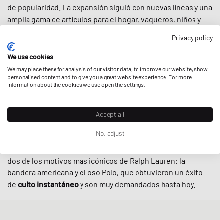
de popularidad. La expansión siguió con nuevas líneas y una
amplia gama de artículos para el hogar, vaqueros, niños y
ropa deportiva. Si hoy busca los
icónicos polos
,
chaquetas
,
Privacy policy
pantalones
,
calcetines
o
gorras
, Polo Ralph Lauren no
dejará nada que desear.
We use cookies
We may place these for analysis of our visitor data, to improve our website, show
De los punks a los skaters, de los universitarios de la Ivy
personalised content and to give you a great website experience. For more
information about the cookies we use open the settings.
League a los raperos del hip hop: Polo Ralph Lauren se hizo
rápidamente muy popular entre las
subculturas de finales
de los 80 y los 90
. Especialmente uno de los valores
Accept all
centrales de la marca, la idea de que se puede empezar de
No, adjust
la nada y llegar a ser algo, se reflejó en la narrativa del rap.
El auge de
la cultura hip hop
coincidió con el lanzamiento de
dos de los motivos más icónicos de Ralph Lauren: la
bandera americana y el
oso Polo
, que obtuvieron un éxito
de
culto instantáneo
y son muy demandados hasta hoy.