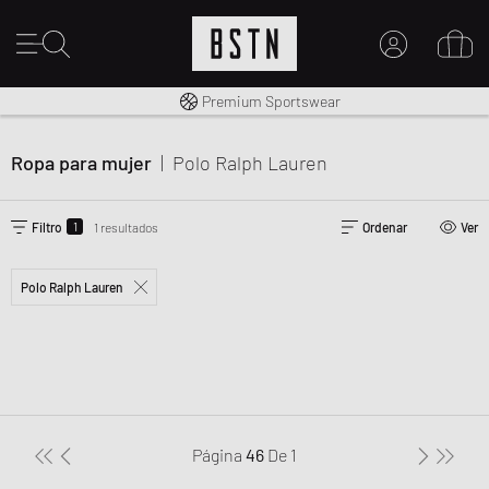
Envío gratuito a España desde € 100
Premium Sportswear
MI CUENTA
INICIE SESIÓN AQUÍ
Ropa para mujer
|
Polo Ralph Lauren
¿Nuevo en BSTN?
CREAR UNA CUEN
1
Filtro
1 resultados
Ordenar
Ver
Polo Ralph Lauren
Página
46
De
1