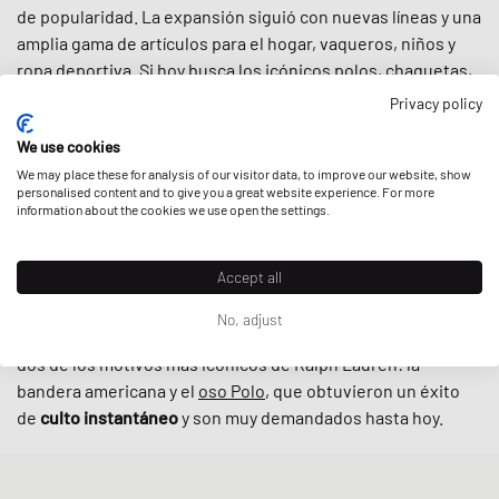
de popularidad. La expansión siguió con nuevas líneas y una
amplia gama de artículos para el hogar, vaqueros, niños y
ropa deportiva. Si hoy busca los
icónicos polos
,
chaquetas
,
pantalones
,
calcetines
o
gorras
, Polo Ralph Lauren no
Privacy policy
dejará nada que desear.
We use cookies
De los punks a los skaters, de los universitarios de la Ivy
We may place these for analysis of our visitor data, to improve our website, show
personalised content and to give you a great website experience. For more
League a los raperos del hip hop: Polo Ralph Lauren se hizo
information about the cookies we use open the settings.
rápidamente muy popular entre las
subculturas de finales
de los 80 y los 90
. Especialmente uno de los valores
Accept all
centrales de la marca, la idea de que se puede empezar de
la nada y llegar a ser algo, se reflejó en la narrativa del rap.
No, adjust
El auge de
la cultura hip hop
coincidió con el lanzamiento de
dos de los motivos más icónicos de Ralph Lauren: la
bandera americana y el
oso Polo
, que obtuvieron un éxito
de
culto instantáneo
y son muy demandados hasta hoy.