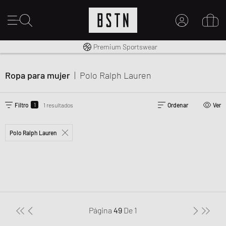
Envío gratuito a España desde € 100
Premium Sportswear
MI CUENTA
INICIE SESIÓN AQUÍ
Ropa para mujer
|
Polo Ralph Lauren
¿Nuevo en BSTN?
CREAR UNA CUEN
1
Filtro
1 resultados
Ordenar
Ver
Polo Ralph Lauren
Página
49
De
1