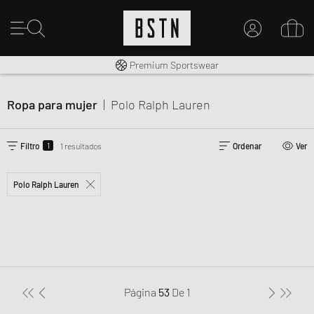
Envío gratuito a España desde € 100
Premium Sportswear
MI CUENTA
INICIE SESIÓN AQUÍ
Ropa para mujer
|
Polo Ralph Lauren
¿Nuevo en BSTN?
CREAR UNA CUEN
1
Filtro
1 resultados
Ordenar
Ver
Polo Ralph Lauren
Página
53
De
1