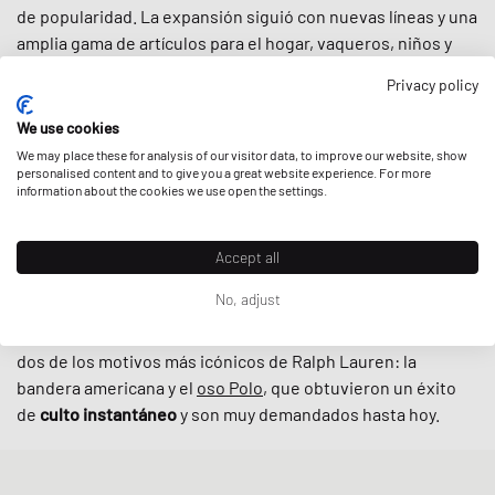
de popularidad. La expansión siguió con nuevas líneas y una
amplia gama de artículos para el hogar, vaqueros, niños y
ropa deportiva. Si hoy busca los
icónicos polos
,
chaquetas
,
Privacy policy
pantalones
,
calcetines
o
gorras
, Polo Ralph Lauren no
dejará nada que desear.
We use cookies
We may place these for analysis of our visitor data, to improve our website, show
De los punks a los skaters, de los universitarios de la Ivy
personalised content and to give you a great website experience. For more
information about the cookies we use open the settings.
League a los raperos del hip hop: Polo Ralph Lauren se hizo
rápidamente muy popular entre las
subculturas de finales
de los 80 y los 90
. Especialmente uno de los valores
Accept all
centrales de la marca, la idea de que se puede empezar de
No, adjust
la nada y llegar a ser algo, se reflejó en la narrativa del rap.
El auge de
la cultura hip hop
coincidió con el lanzamiento de
dos de los motivos más icónicos de Ralph Lauren: la
bandera americana y el
oso Polo
, que obtuvieron un éxito
de
culto instantáneo
y son muy demandados hasta hoy.