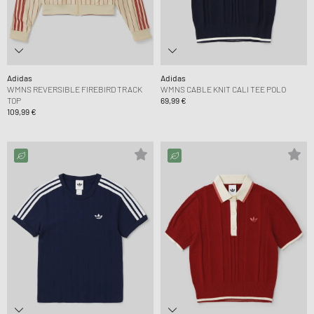
Adidas
Adidas
WMNS REVERSIBLE FIREBIRD TRACK
WMNS CABLE KNIT CALI TEE POLO
TOP
69,99 €
109,99 €