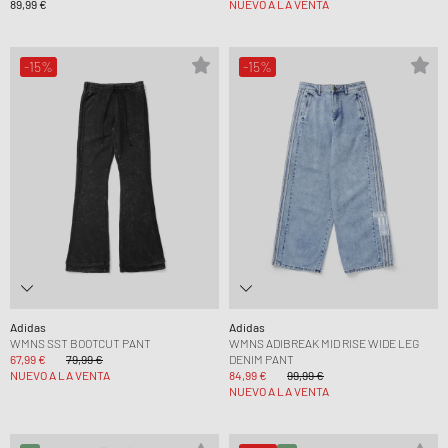
89,99 €
NUEVO A LA VENTA
-15%
-15%
Adidas
Adidas
WMNS SST BOOTCUT PANT
WMNS ADIBREAK MID RISE WIDE LEG
67,99 €
79,99 €
DENIM PANT
NUEVO A LA VENTA
84,99 €
99,99 €
NUEVO A LA VENTA