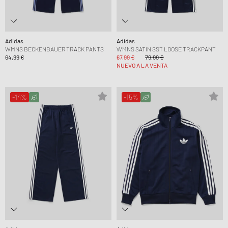
Adidas
Adidas
WMNS BECKENBAUER TRACK PANTS
WMNS SATIN SST LOOSE TRACKPANT
64,99 €
67,99 €
79,99 €
NUEVO A LA VENTA
-14%
-15%