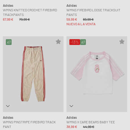
Adidas
Adidas
WMNS KNITTED CROCHET FIREBIRD
WMNS FIREBIRD LOOSE TRACKSUIT
TRACKPANTS
PANTS
67,99 €
79,99 €
59,99 €
69,99 €
NUEVO A LA VENTA
-13%
Adidas
Adidas
WMNS PINSTRIPE FIREBIRD TRACK
WMNS X CARE BEARS BABY TEE
PANT
38,99 €
44,99 €