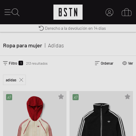
Premium Sportswear
Derecho a la devolución en 14 días
MI CUENTA
Envío gratuito a España desde € 100
INICIE SESIÓN AQUÍ
Ropa para mujer
|
Adidas
¿Nuevo en BSTN?
CREAR UNA CUEN
1
Filtro
213 resultados
Ordenar
Ver
adidas