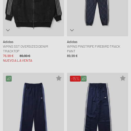
Adidas
Adidas
WMNS SST OVERSIZED DENIM
WMNS PINSTRIPE FIREBIRD TRACK
TRACKTOP
PANT
76,99 €
89,99 €
89,99 €
NUEVO A LA VENTA
-15%