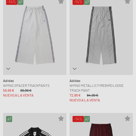
-14%
-14%
Adidas
Adidas
WMNS SPACER TRACKPANTS
WMNS METALLIC FIREBIRD LOOSE
59,99 €
69,99 €
TRACK PANT
NUEVO A LA VENTA
72,99 €
84,99 €
NUEVO A LA VENTA
-14%