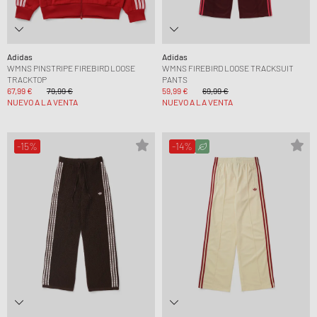
Adidas
Adidas
WMNS PINSTRIPE FIREBIRD LOOSE
WMNS FIREBIRD LOOSE TRACKSUIT
TRACKTOP
PANTS
67,99 €
79,99 €
59,99 €
69,99 €
NUEVO A LA VENTA
NUEVO A LA VENTA
-15%
-14%