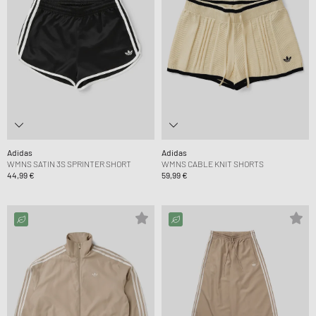
Adidas
Adidas
WMNS SATIN 3S SPRINTER SHORT
WMNS CABLE KNIT SHORTS
44,99 €
59,99 €