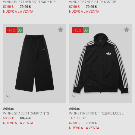
WMNS PLEATHER SST TRACKTOP
WMNS TEAMGEIST TRACKTOP
67,99 €
79,99 €
67,99 €
79,99 €
NUEVO A LA VENTA
NUEVO A LA VENTA
-14%
-15%
Adidas
Adidas
WMNS SPACER TRACKPANTS
WMNS PINSTRIPE FIREBIRD LOOSE
59,99 €
69,99 €
TRACKTOP
NUEVO A LA VENTA
67,99 €
79,99 €
NUEVO A LA VENTA