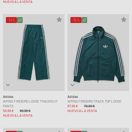
NUEVO A LA VENTA
-14%
-15%
Adidas
Adidas
WMNS FIREBIRD LOOSE TRACKSUIT
WMNS FIREBIRD TRACK TOP LOOSE
PANTS
67,99 €
79,99 €
59,99 €
69,99 €
NUEVO A LA VENTA
NUEVO A LA VENTA