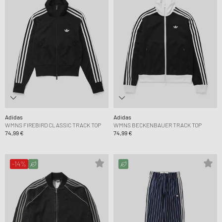
Adidas
Adidas
WMNS FIREBIRD CLASSIC TRACK TOP
WMNS BECKENBAUER TRACK TOP
74,99 €
74,99 €
-14%