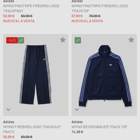
Adidas
Adidas
WMNS PINSTRIPE FIREBIRD LOOSE
WMNS PINSTRIPE FIREBIRD LOOSE
TRACKPANT
TRACKTOP
59,99 €
69,99 €
67,99 €
79,99 €
NUEVO A LA VENTA
NUEVO A LA VENTA
-14%
Adidas
Adidas
WMNS FIREBIRD LOOSE TRACKSUIT
WMNS BECKENBAUER TRACK TOP
PANTS
74,99 €
59,99 €
69,99 €