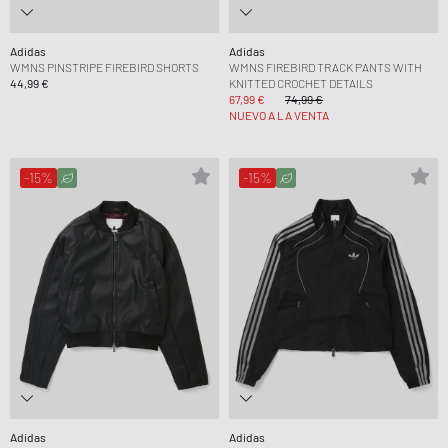
Adidas
Adidas
WMNS PINSTRIPE FIREBIRD SHORTS
WMNS FIREBIRD TRACK PANTS WITH
44,99 €
KNITTED CROCHET DETAILS
67,99 €
74,99 €
NUEVO A LA VENTA
-15%
-15%
Adidas
Adidas