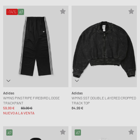
-14%
Adidas
Adidas
WMNS PINSTRIPE FIREBIRD LOOSE
WMNS SST DOUBLE LAYERED CROPPED
TRACKPANT
TRACK TOP
59,99 €
69,99 €
84,99 €
NUEVO A LA VENTA