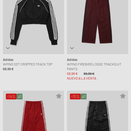
Adidas
Adidas
WMNS SST CROPPED TRACK TOP
WMNS FIREBIRD LOOSE TRACKSUIT
69,99 €
PANTS
59,99 €
69,99 €
NUEVO A LA VENTA
-14%
-15%