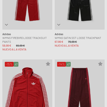
Adidas
Adidas
WMNS FIREBIRD LOOSE TRACKSUIT
WMNS SATIN SST LOOSE TRACKPANT
PANTS
67,99 €
79,99 €
59,99 €
69,99 €
NUEVO A LA VENTA
NUEVO A LA VENTA
-15%
-14%