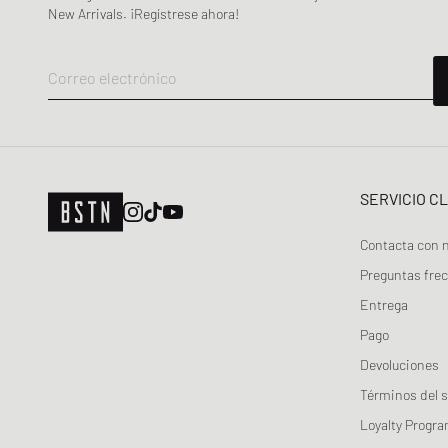
Maison Margiela MM6
New Arrivals. ¡Regístrese ahora!
Mercer
Merrell 1-TRL
Correo electrónico
MIZUNO
Moon Boot
Naked Wolfe
New Balance
SERVICIO C
Nike
ON
Contacta con 
Peak Performance
Preguntas fre
Puma
Entrega
Reebok
Pago
Salomon
Devoluciones
Saucony
Términos del s
SOREL
Loyalty Progr
SUBU