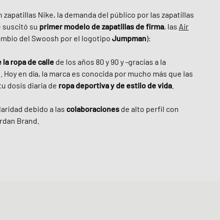
 zapatillas Nike, la demanda del público por las zapatillas
e suscitó su
primer modelo de zapatillas de firma
, las
Air
l cambio del Swoosh por el logotipo
Jumpman
):
 la ropa de calle
de los años 80 y 90 y -gracias a la
o. Hoy en día, la marca es conocida por mucho más que las
tu dosis diaria de
ropa deportiva y de estilo de vida
.
aridad debido a las
colaboraciones
de alto perfil con
rdan Brand.