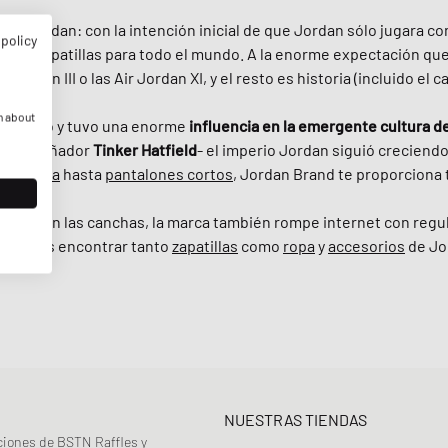
el Jordan: con la intención inicial de que Jordan sólo jugara con
 policy
o las zapatillas para todo el mundo. A la enorme expectación qu
 Jordan III o las Air Jordan XI, y el resto es historia (incluido e
n about
aloncesto y tuvo una enorme
influencia en la emergente cultura de
ario diseñador
Tinker Hatfield
- el imperio Jordan siguió creciend
 capucha
hasta
pantalones cortos
, Jordan Brand te proporciona 
les y en las canchas, la marca también rompe internet con regul
 puedes encontrar tanto
zapatillas
como
ropa
y
accesorios
de Jo
NUESTRAS TIENDAS
ciones de BSTN Raffles y