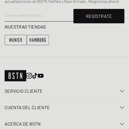
actualizaciones de BSTN Raffles y New Arrivals. ¡Regístrese ahora!
Correo electrónico
REGÍSTRATE
NUESTRAS TIENDAS
SERVICIO CLIENTE
Contacta con nosotros
CUENTA DEL CLIENTE
Preguntas frecuentes
Entrar
Entrega
ACERCA DE BSTN
Registro
Pago