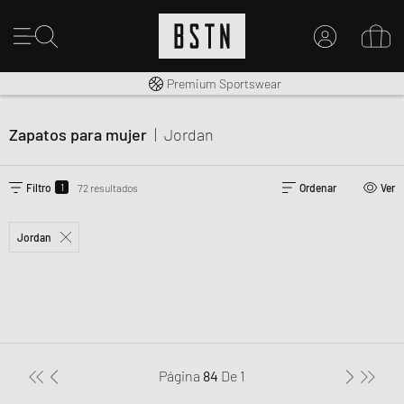
Envío gratuito a España desde € 100
Premium Sportswear
MI CUENTA
INICIE SESIÓN AQUÍ
Zapatos para mujer
|
Jordan
¿Nuevo en BSTN?
CREAR UNA CUEN
1
Filtro
72 resultados
Ordenar
Ver
Jordan
Página
84
De
1