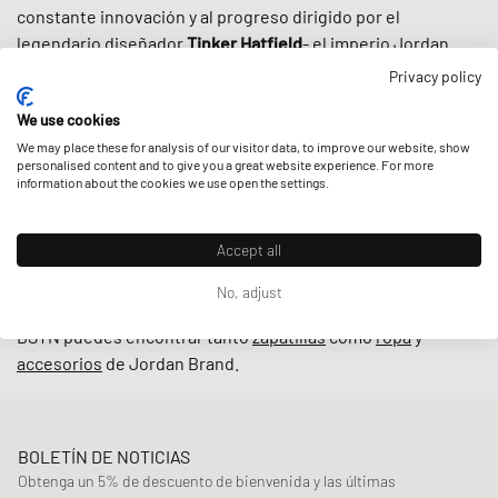
constante innovación y al progreso dirigido por el
legendario diseñador
Tinker Hatfield
- el imperio Jordan
siguió creciendo. Hoy en día, la marca es conocida por
Privacy policy
mucho más que las zapatillas de baloncesto: desde
We use cookies
camisetas
,
sudaderas con capucha
hasta
pantalones
cortos
We may place these for analysis of our visitor data, to improve our website, show
, Jordan Brand te proporciona tu dosis diaria de
ropa
personalised content and to give you a great website experience. For more
deportiva y de estilo de vida
.
information about the cookies we use open the settings.
Y aunque el Jumpman sigue siendo omnipresente en las
Accept all
calles y en las canchas, la marca también rompe internet
con regularidad debido a las
colaboraciones
de alto perfil
No, adjust
con gente como Virgil Abloh, Off White o
Travis Scott
. En
BSTN puedes encontrar tanto
zapatillas
como
ropa
y
accesorios
de Jordan Brand.
BOLETÍN DE NOTICIAS
Obtenga un 5% de descuento de bienvenida y las últimas