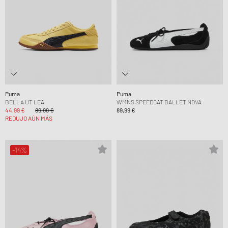
Puma
Puma
BELLA UT LEA
WMNS SPEEDCAT BALLET NOVA
44,99 €
89,99 €
89,99 €
REDUJO AÚN MÁS
-14%