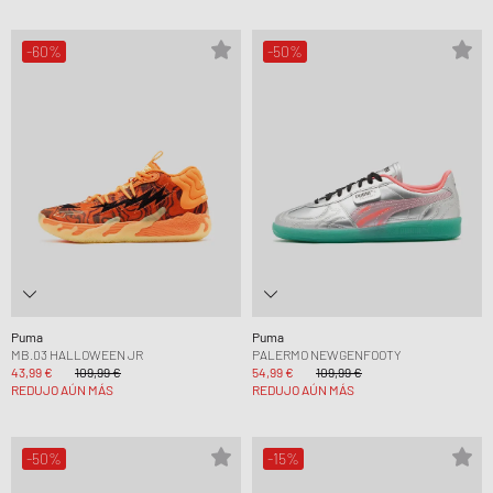
-60%
-50%
Puma
Puma
MB.03 HALLOWEEN JR
PALERMO NEWGENFOOTY
43,99 €
109,99 €
54,99 €
109,99 €
REDUJO AÚN MÁS
REDUJO AÚN MÁS
-50%
-15%