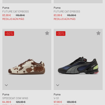
Puma
Puma
FUTURE CAT EMBOSS
FUTURE CAT EMBOSS
83,99 €
119,99 €
83,99 €
119,99 €
REDUJO AÚN MÁS
REDUJO AÚN MÁS
-50%
-30%
Puma
Puma
SPEEDCAT COW WNS
V-S1
64,99 €
129,99 €
97,99 €
139,99 €