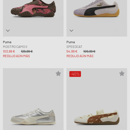
Puma
Puma
MOSTRO CAMO II
SPEEDCAT
103,99 €
129,99 €
54,99 €
109,99 €
REDUJO AÚN MÁS
REDUJO AÚN MÁS
-40%