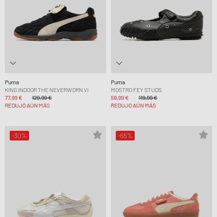
Puma
Puma
KING INDOOR THE NEVERWORN VI
MOSTRO FEY STUDS
77,99 €
129,99 €
59,99 €
119,99 €
REDUJO AÚN MÁS
REDUJO AÚN MÁS
-30%
-65%