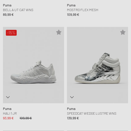
Puma
Puma
BELLA UT CAT WNS
MOSTRO FLEX MESH
89,99 €
109,99 €
-15%
Puma
Puma
HALI 1 JR
SPEEDCAT WEDGE LUSTRE WNS
93,99 €
109,99 €
139,99 €