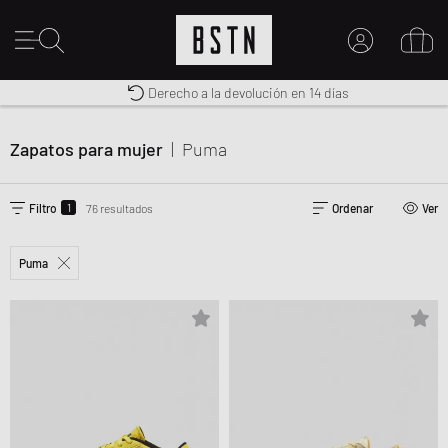
Envío gratuito a España desde € 100
Premium Sportswear
Derecho a la devolución en 14 días
MI CUENTA
INICIE SESIÓN AQUÍ
Zapatos para mujer
|
Puma
¿Nuevo en BSTN?
CREAR UNA CUEN
1
Filtro
76 resultados
Ordenar
Ver
Puma