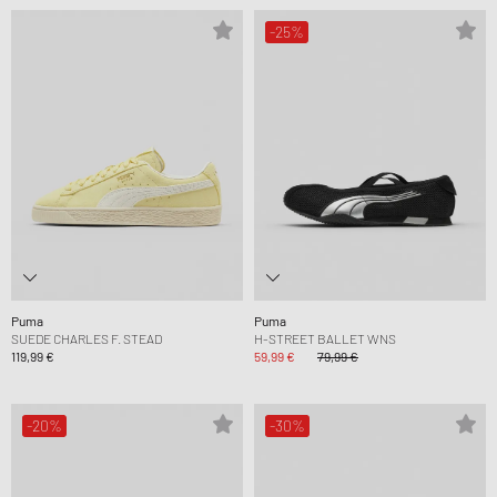
-25%
Puma
Puma
SUEDE CHARLES F. STEAD
H-STREET BALLET WNS
119,99 €
59,99 €
79,99 €
-20%
-30%