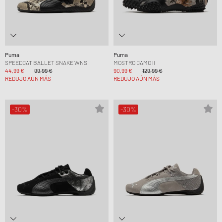
Puma
Puma
SPEEDCAT BALLET SNAKE WNS
MOSTRO CAMO II
44,99 €
99,99 €
90,99 €
129,99 €
REDUJO AÚN MÁS
REDUJO AÚN MÁS
-30%
-30%