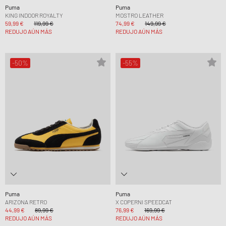
Puma
Puma
KING INDOOR ROYALTY
MOSTRO LEATHER
59,99 €
119,99 €
74,99 €
149,99 €
REDUJO AÚN MÁS
REDUJO AÚN MÁS
-50%
-55%
Puma
Puma
ARIZONA RETRO
X COPERNI SPEEDCAT
44,99 €
89,99 €
76,99 €
169,99 €
REDUJO AÚN MÁS
REDUJO AÚN MÁS