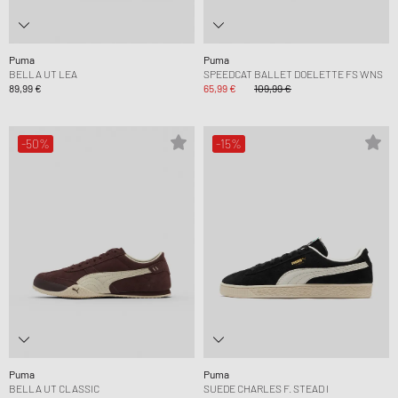
Puma
Puma
BELLA UT LEA
SPEEDCAT BALLET DOELETTE FS WNS
89,99 €
65,99 €
109,99 €
-50%
-15%
Puma
Puma
BELLA UT CLASSIC
SUEDE CHARLES F. STEAD I