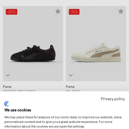
-20%
-14%
Puma
Puma
ARIZONA VENUS WNS
MAJESTY
87,99 €
109,99 €
76,99 €
89,99 €
Privacy policy
REDUJO AÚN MÁS
We use cookies
We may place these for analysis of our visitor data, to improve our website, show
-44%
personalised content and to give you a great website experience. For more
information about the cookies we use open the settings.