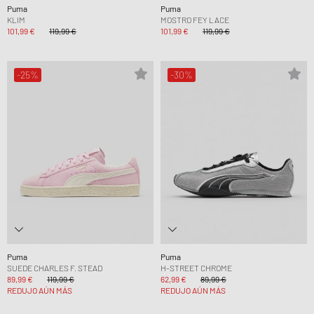
Puma
Puma
KLIM
MOSTRO FEY LACE
101,99 €
119,99 €
101,99 €
119,99 €
-25%
-30%
Puma
Puma
SUEDE CHARLES F. STEAD
H-STREET CHROME
89,99 €
119,99 €
62,99 €
89,99 €
REDUJO AÚN MÁS
REDUJO AÚN MÁS