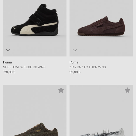
Puma
Puma
SPEEDCAT WEDGE OG WNS
ARIZONA PYTHON WNS
129,99 €
99,99 €