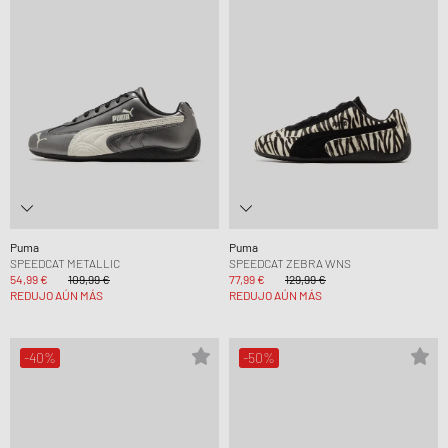
Puma
Puma
SPEEDCAT METALLIC
SPEEDCAT ZEBRA WNS
54,99 €
109,99 €
77,99 €
129,99 €
REDUJO AÚN MÁS
REDUJO AÚN MÁS
-40%
-50%