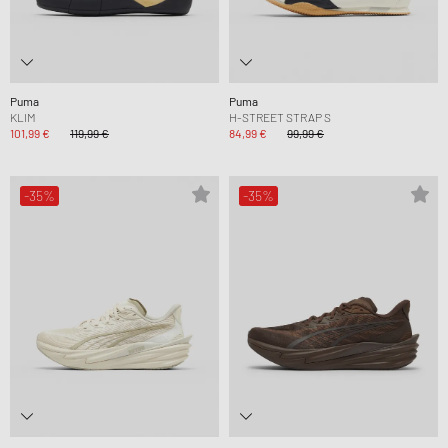
Puma
Puma
KLIM
H-STREET STRAP S
101,99 €
119,99 €
84,99 €
99,99 €
-35%
-35%