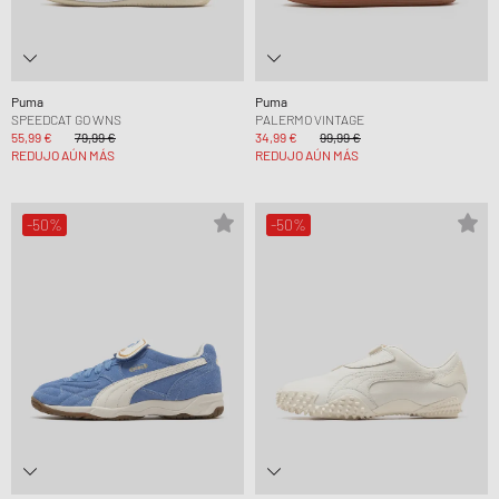
Puma
Puma
SPEEDCAT GO WNS
PALERMO VINTAGE
55,99 €
79,99 €
34,99 €
99,99 €
REDUJO AÚN MÁS
REDUJO AÚN MÁS
-50%
-50%