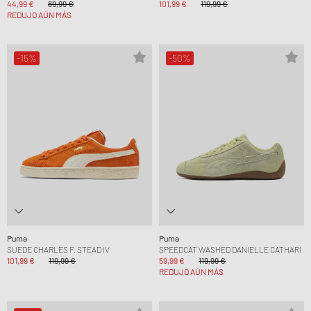
44,99 €
89,99 €
101,99 €
119,99 €
REDUJO AÚN MÁS
-15%
-50%
Puma
Puma
SUEDE CHARLES F. STEAD IV
SPEEDCAT WASHED DANIELLE CATHARI
101,99 €
119,99 €
59,99 €
119,99 €
REDUJO AÚN MÁS