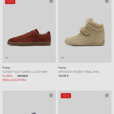
-50%
Puma
Puma
SUEDE FUZZY DANIELLE CATHARI
SPEEDCAT WEDGE TONAL WNS
54,99 €
109,99 €
129,99 €
REDUJO AÚN MÁS
-50%