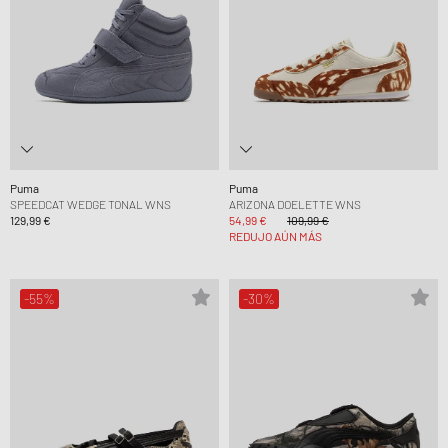
Puma
Puma
SPEEDCAT WEDGE TONAL WNS
ARIZONA DOELETTE WNS
129,99 €
54,99 €
109,99 €
REDUJO AÚN MÁS
-55%
-30%