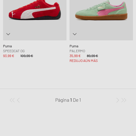
Puma
Puma
SPEEDCAT OG
PALERMO
93,99 €
109,99 €
35,99 €
89,99 €
REDUJO AÚN MÁS
Página
1
De
1