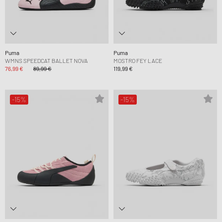
Puma
Puma
WMNS SPEEDCAT BALLET NOVA
MOSTRO FEY LACE
76,99 €
89,99 €
119,99 €
-15%
-15%