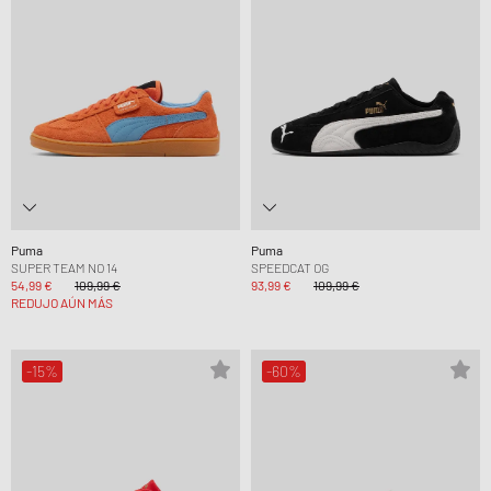
Puma
Puma
SUPER TEAM NO 14
SPEEDCAT OG
54,99 €
109,99 €
93,99 €
109,99 €
REDUJO AÚN MÁS
-15%
-60%