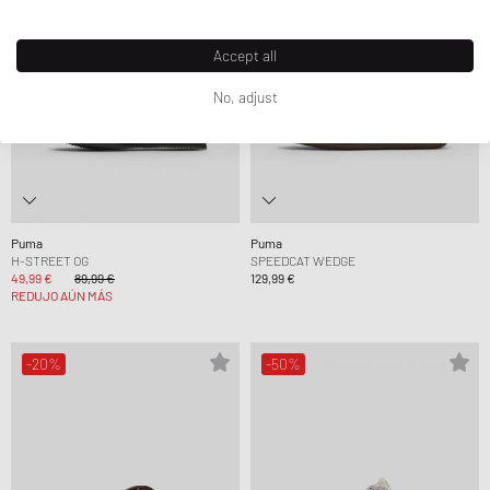
Accept all
No, adjust
Puma
Puma
H-STREET OG
SPEEDCAT WEDGE
49,99 €
89,99 €
129,99 €
REDUJO AÚN MÁS
-20%
-50%