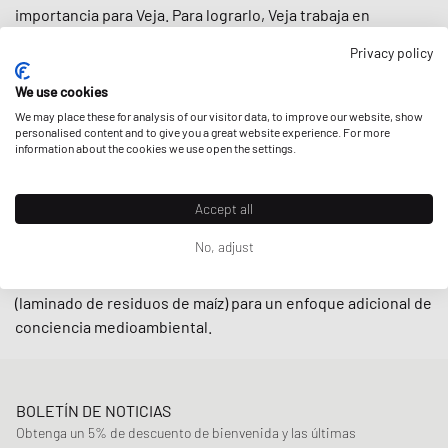
importancia para Veja. Para lograrlo, Veja trabaja en
estrecha colaboración con pequeños productores de Brasil
Privacy policy
en el marco de prácticas de comercio justo, esforzándose
por
apoyar a las comunidades locales
y utilizando
We use cookies
materiales reciclados
y
producidos de forma sostenible
,
We may place these for analysis of our visitor data, to improve our website, show
como el algodón orgánico y el caucho silvestre.
personalised content and to give you a great website experience. For more
information about the cookies we use open the settings.
Con diseños de inspiración retro y modelos minimalistas de
corte bajo como la
V-10
y la
V-12
, las zapatillas de Veja son
Accept all
indispensables en las calles hoy en día. La guinda del pastel
No, adjust
es que la marca también ofrece sus zapatillas en una
línea
alternativa vegana
mediante el uso de material
C.W.L.
(laminado de residuos de maíz) para un enfoque adicional de
conciencia medioambiental.
BOLETÍN DE NOTICIAS
Obtenga un 5% de descuento de bienvenida y las últimas