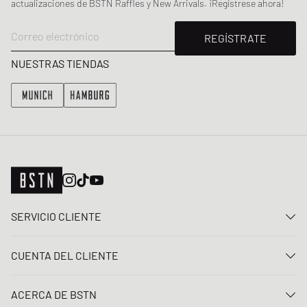
actualizaciones de BSTN Raffles y New Arrivals. ¡Regístrese ahora!
Correo electrónico
REGÍSTRATE
NUESTRAS TIENDAS
SERVICIO CLIENTE
Contacta con nosotros
CUENTA DEL CLIENTE
Preguntas frecuentes
Entrar
Entrega
ACERCA DE BSTN
Registro
Pago