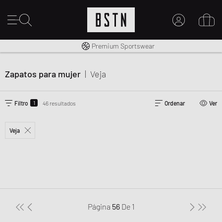
Envío gratuito a España desde € 100
Premium Sportswear
MI CUENTA
INICIE SESIÓN AQUÍ
Zapatos para mujer
|
Veja
¿Nuevo en BSTN?
CREAR UNA CUEN
1
Filtro
46 resultados
Ordenar
Ver
Veja
Página
56
De
1