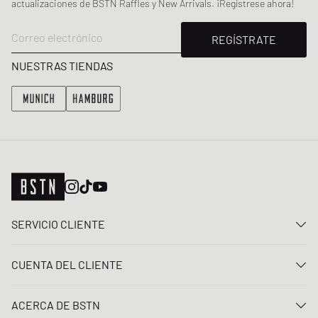
actualizaciones de BSTN Raffles y New Arrivals. ¡Regístrese ahora!
Correo electrónico
REGÍSTRATE
NUESTRAS TIENDAS
SERVICIO CLIENTE
Contacta con nosotros
CUENTA DEL CLIENTE
Preguntas frecuentes
Entrar
Entrega
ACERCA DE BSTN
Registro
Pago