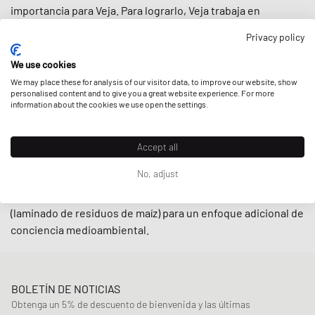
importancia para Veja. Para lograrlo, Veja trabaja en
estrecha colaboración con pequeños productores de Brasil
Privacy policy
en el marco de prácticas de comercio justo, esforzándose
por
apoyar a las comunidades locales
y utilizando
We use cookies
materiales reciclados
y
producidos de forma sostenible
,
We may place these for analysis of our visitor data, to improve our website, show
como el algodón orgánico y el caucho silvestre.
personalised content and to give you a great website experience. For more
information about the cookies we use open the settings.
Con diseños de inspiración retro y modelos minimalistas de
corte bajo como la
V-10
y la
V-12
, las zapatillas de Veja son
Accept all
indispensables en las calles hoy en día. La guinda del pastel
No, adjust
es que la marca también ofrece sus zapatillas en una
línea
alternativa vegana
mediante el uso de material
C.W.L.
(laminado de residuos de maíz) para un enfoque adicional de
conciencia medioambiental.
BOLETÍN DE NOTICIAS
Obtenga un 5% de descuento de bienvenida y las últimas