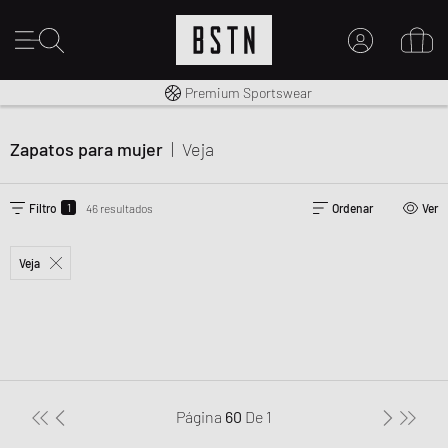
Envío gratuito a España desde € 100
Premium Sportswear
MI CUENTA
INICIE SESIÓN AQUÍ
Zapatos para mujer
|
Veja
¿Nuevo en BSTN?
CREAR UNA CUEN
1
Filtro
46 resultados
Ordenar
Ver
Veja
Página
60
De
1