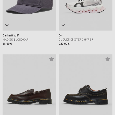
Carhartt WIP
ON
MADISON LOGO CAP
CLOUDMONSTER 3 HYPER
38,99 €
229,99 €