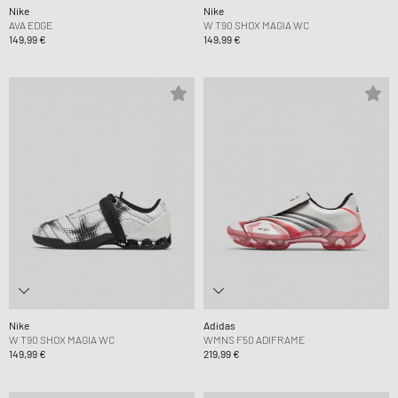
Nike
Nike
AVA EDGE
W T90 SHOX MAGIA WC
149,99 €
149,99 €
Nike
Adidas
W T90 SHOX MAGIA WC
WMNS F50 ADIFRAME
149,99 €
219,99 €