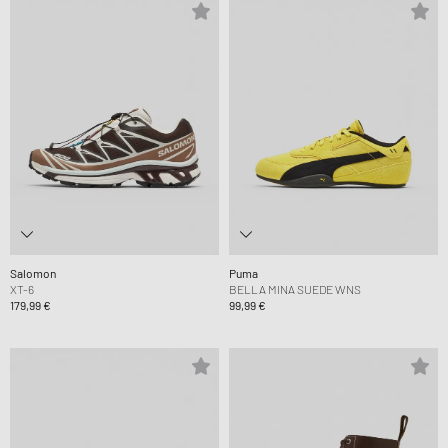
Salomon
Puma
XT-6
BELLA MINA SUEDE WNS
179,99 €
99,99 €