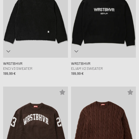
WRSTBHVR
WRSTBHVR
ENCI V3 SWEATER
ELIAM V2 SWEATER
199,99 €
199,99 €