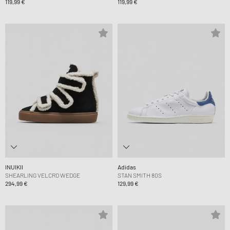
119,99 €
119,99 €
INUIKII
Adidas
SHEARLING VELCRO WEDGE
STAN SMITH 80S
294,99 €
129,99 €