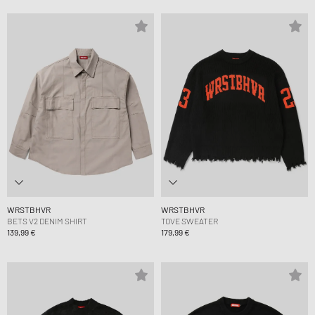
WRSTBHVR
WRSTBHVR
BETS V2 DENIM SHIRT
TOVE SWEATER
139,99 €
179,99 €