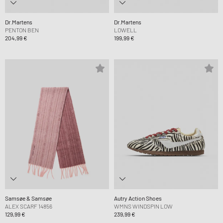
Dr.Martens
Dr.Martens
PENTON BEN
LOWELL
204,99 €
199,99 €
Samsøe & Samsøe
Autry Action Shoes
ALEX SCARF 14856
WMNS WINDSPIN LOW
129,99 €
239,99 €