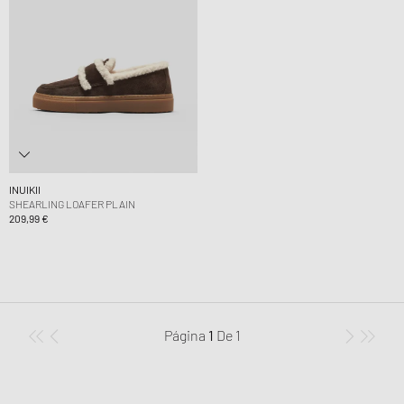
INUIKII
SHEARLING LOAFER PLAIN
209,99 €
Página
1
De
1