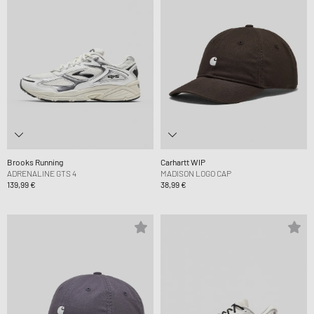
Brooks Running
Carhartt WIP
ADRENALINE GTS 4
MADISON LOGO CAP
139,99 €
38,99 €