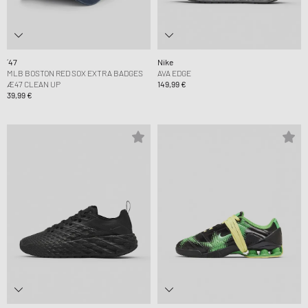
´47
Nike
MLB BOSTON RED SOX EXTRA BADGES
AVA EDGE
Æ47 CLEAN UP
149,99 €
39,99 €