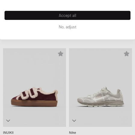
Accept all
Autry Action Shoes
CLARKS
No, adjust
WMNS MEDALIST LOW
STRAVEN2 PENNY
299,99 €
119,99 €
INUIKII
Nike