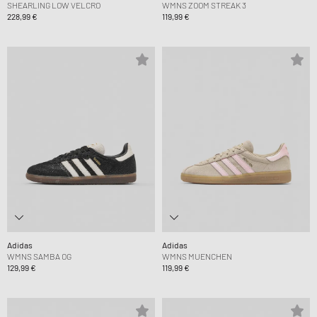
SHEARLING LOW VELCRO
WMNS ZOOM STREAK 3
228,99 €
119,99 €
Adidas
Adidas
WMNS SAMBA OG
WMNS MUENCHEN
129,99 €
119,99 €