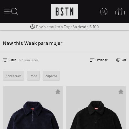
Envío gratuito a España desde € 100
Derecho a la devolución en 14 días
Premium Sportswear
MI CUENTA
INICIE SESIÓN AQUÍ
New this Week para mujer
¿Nuevo en BSTN?
CREAR UNA CUEN
Filtro
57 resultados
Ordenar
Ver
Accesorios
Ropa
Zapatos