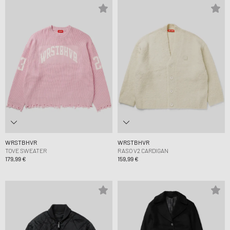
WRSTBHVR
WRSTBHVR
TOVE SWEATER
RASO V2 CARDIGAN
179,99 €
159,99 €