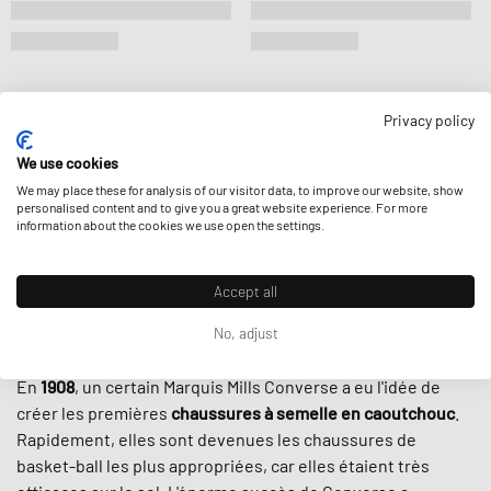
Privacy policy
We use cookies
La basket
Converse
- de sa sortie initiale en tant que
We may place these for analysis of our visitor data, to improve our website, show
chaussure conçue pour le
basket-ball
à son ascension en
personalised content and to give you a great website experience. For more
information about the cookies we use open the settings.
tant que baskets de choix pour les
skaters
, jusqu'à sa
position finale aujourd'hui comme l'un des styles de baskets
alternatifs les plus forts sur la table - est vraiment une
Accept all
histoire unique dans le monde des baskets. Mais
commençons par le commencement.
No, adjust
En
1908
, un certain Marquis Mills Converse a eu l'idée de
créer les premières
chaussures à semelle en caoutchouc
.
Rapidement, elles sont devenues les chaussures de
basket-ball les plus appropriées, car elles étaient très