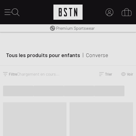
Livraison gratuite dès 100€
Premium Sportswear
MON COMPTE
CONNECTEZ-VOUS ICI
Nouveau chez BSTN ?
Tous les produits pour enfants
|
Converse
CRÉER UN COMPTE
Chargement en cours...
Filtre
Trier
Voir