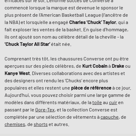
efficaces sur le sol. L'énorme succès de Converse a
commencé lorsque la marque est devenue le sponsor le
plus présent de l'American Basketball League (l'ancêtre de
la NBA) et lorsqu'elle a engagé
Charles ‘Chuck‘ Taylor
, qui a
fait exploser les ventes de la basket. En guise d'hommage,
ils ont ajouté son nom au célèbre détail de la cheville - la
‘Chuck Taylor All Star‘
était née.
Comprenant très tôt, les chaussures Converse ont pu être
aperçues sur des pieds célèbres, de
Kurt Cobain
à
Drake
ou
Kanye West
. Diverses collaborations avec des artistes et
des designers ont rendu les ‘Chucks‘ encore plus
populaires et elles restent une
pièce de référence
à ce jour.
Aujourd'hui, vous pouvez choisir parmi une large gamme de
modèles dans différents matériaux, de la
toile
au
cuir
en
passant par le
Gore-Tex
, et la collection Converse est
complétée par une sélection de vêtements à
capuche
, de
chemises
, de
shorts
et autres.