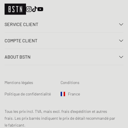
SERVICE CLIENT
Nous contacter
COMPTE CLIENT
FAQ
Connexion
Livraison
ABOUT BSTN
Créer un compte
Paiement
Carrière
Mes commandes
Retours
Nos magasins
Liste de souhaits
Conditions du jeu concours
Mentions légales
Conditions
Chronicles
Abonnement à la newsletter
Loyalty Program
Sustainability
Politique de confidentialité
France
Suivi des données
Sécurité des produits
Affiliates
Réduction pour étudiants: Unidays
Tous les prix incl. TVA, mais excl. frais d'expédition et autres
frais. Les prix barrés indiquent le prix de détail recommandé par
Réduction pour étudiants: Studentbeans
le fabricant.
Réduction pour étudiants: EDiU