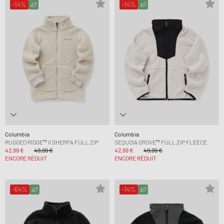
-14%
-14%
Columbia
Columbia
RUGGED RIDGE™ II SHERPA FULL ZIP
SEQUOIA GROVE™ FULL ZIP FLEECE
42,99 €
49,99 €
42,99 €
49,99 €
ENCORE RÉDUIT
ENCORE RÉDUIT
-64%
-14%