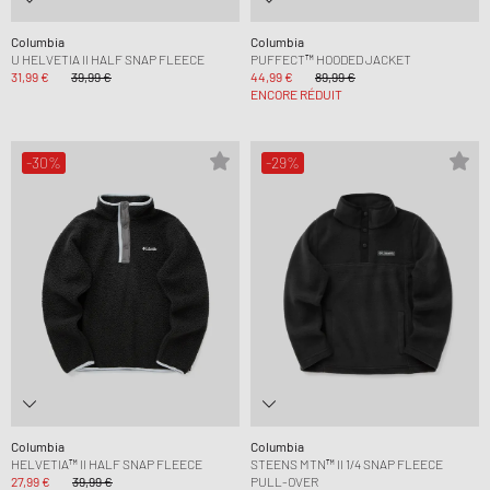
Columbia
Columbia
U HELVETIA II HALF SNAP FLEECE
PUFFECT™ HOODED JACKET
31,99 €
39,99 €
44,99 €
89,99 €
ENCORE RÉDUIT
-30%
-29%
Columbia
Columbia
HELVETIA™ II HALF SNAP FLEECE
STEENS MTN™ II 1/4 SNAP FLEECE
27,99 €
39,99 €
PULL-OVER