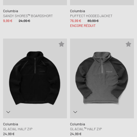
Columbia
Columbia
SANDY SHORES™ BOARDSHORT
PUFFECT HOODED JACKET
9,99 €
24,99 €
76,99 €
89,99 €
ENCORE RÉDUIT
Columbia
Columbia
GLACIAL HALF ZIP
GLACIAL™ HALF ZIP
24,99 €
24,99 €