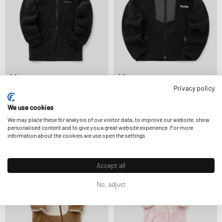
Privacy policy
Columbia
Columbia
RUGGED RIDGE™ II SHERPA FULL ZIP
SEQUOIA GROVE™ FULL ZIP FLEECE
We use cookies
17,99 €
49,99 €
42,99 €
49,99 €
ENCORE RÉDUIT
ENCORE RÉDUIT
We may place these for analysis of our visitor data, to improve our website, show
personalised content and to give you a great website experience. For more
information about the cookies we use open the settings.
-40%
-49%
Accept all
No, adjust