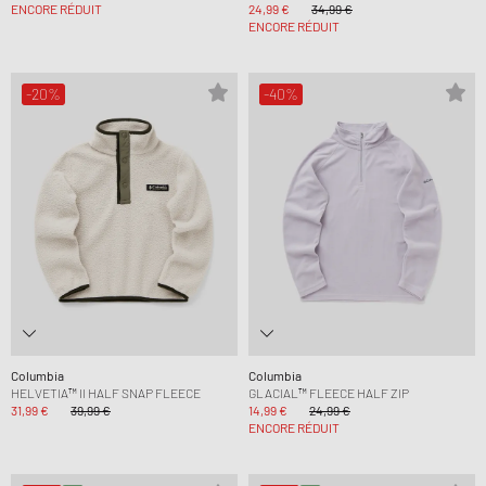
ENCORE RÉDUIT
24,99 €
34,99 €
ENCORE RÉDUIT
-20%
-40%
Columbia
Columbia
HELVETIA™ II HALF SNAP FLEECE
GLACIAL™ FLEECE HALF ZIP
31,99 €
39,99 €
14,99 €
24,99 €
ENCORE RÉDUIT