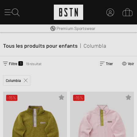
Livraison gratuite dès 100€
Premium Sportswear
MON COMPTE
CONNECTEZ-VOUS ICI
Tous les produits pour enfants
|
Columbia
Nouveau chez BSTN ?
CRÉER UN COMPTE
1
Filtre
19 résultat
Trier
Voir
Columbia
-15%
-15%