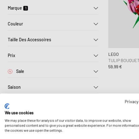
Pulls & Hoodies
Jouets
Honor the Gift
Marque
1
Vestes, manteaux & gilets
Jordan
Nike
Couleur
New Balance
´47
Taille Des Accessoires
Multi
Adidas
ONE SIZE
LEGO
Books
Prix
TULIP BOUQUET 
Columbia
59,99 €
22
€
60
€
Sale
Comme des Garçons Play
Jusqu'à 30%
Converse
Saison
crocs
Printemps-Été
Fear of God Essentials
Privacy
Jordan
We use cookies
LEGO
We may place these for analysis of our visitor data, to improve our website, show
personalised content and to give you a great website experience. For more informatio
Premier
Mitchell & Ness
the cookies we use open the settings.
New Balance