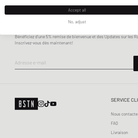
Nike
Accept all
OAKLEY
No, adjust
Puma
BULLETIN D'INFORMATION
Timberland
Bénéficiez d'une 5% remise de bienvenue et des Updates sur les Raf
UGG
Inscrivez-vous dès maintenant!
WILSON
Adresse e-mail
SERVICE CL
Nous contacte
FAQ
Livraison