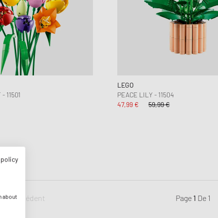
New Balance
UGG
HOLIDAYS
UGG
LEGO
- 11501
PEACE LILY - 11504
47,99 €
59,99 €
 policy
n about
Précédent
Page
1
De
1