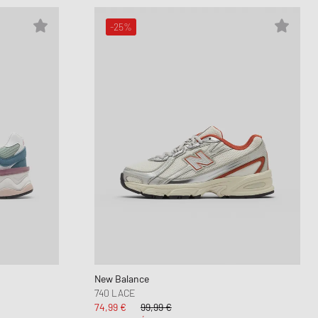
-25%
New Balance
740 LACE
74,99 €
99,99 €