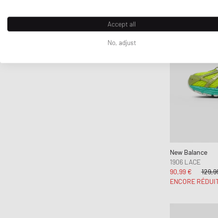
Accept all
No, adjust
New Balance
1906 LACE
90,99 €
129,9
ENCORE RÉDUI