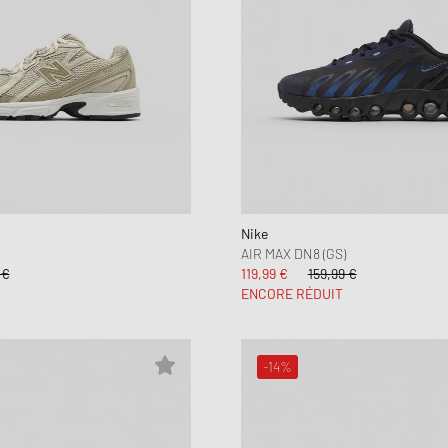
Nike
AIR MAX DN8 (GS)
 €
119,99 €
159,99 €
ENCORE RÉDUIT
-14%