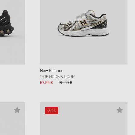
New Balance
1906 HOOK & LOOP
67,99 €
79,99 €
-30%