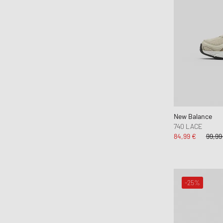
New Balance
740 LACE
84,99 €
99,99
-25%