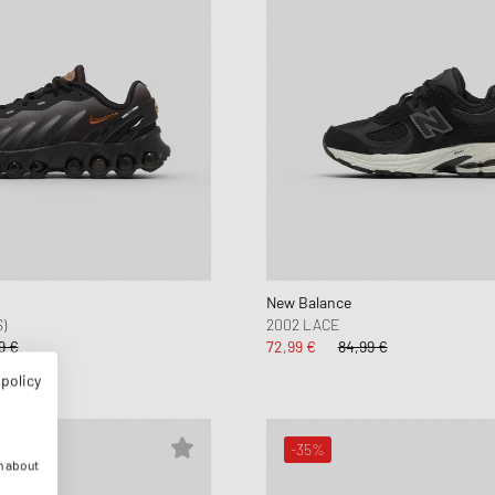
New Balance
)
2002 LACE
9 €
72,99 €
84,99 €
T
 policy
-35%
n about