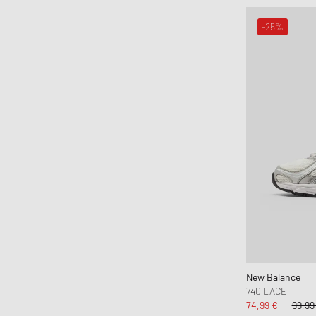
-25%
New Balance
740 LACE
74,99 €
99,99