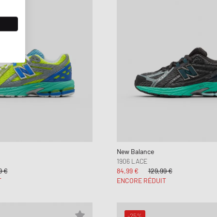
New Balance
1906 LACE
9 €
84,99 €
129,99 €
T
ENCORE RÉDUIT
-25%