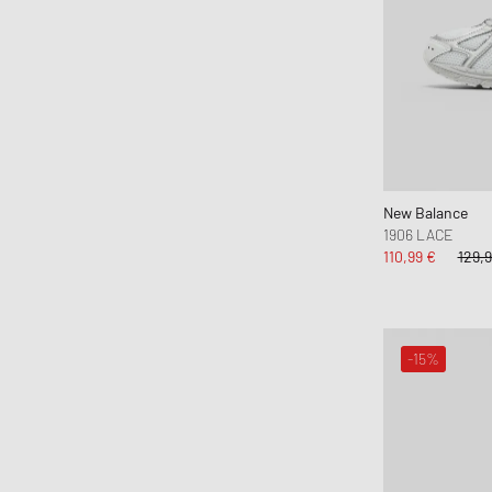
EU 37
EU 38
EU 39
EU 40
New Balance
1906 LACE
110,99 €
129,9
-15%