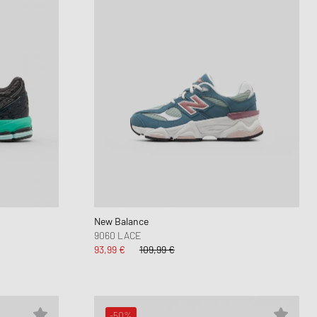
New Balance
9060 LACE
93,99 €
109,99 €
-50%