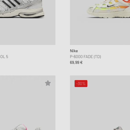
New Balance
UGG
HOLIDAYS
UGG
Nike
OL 5
P-6000 FADE (TD)
69,99 €
-30%