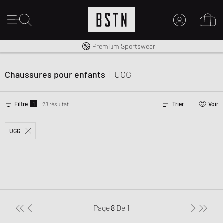
Livraison gratuite dès 100€
Premium Sportswear
MON COMPTE
CONNECTEZ-VOUS ICI
Chaussures pour enfants
|
UGG
Nouveau chez BSTN ?
CRÉER UN COMPTE
1
Filtre
28 résultat
Trier
Voir
UGG
Page
8
De
1