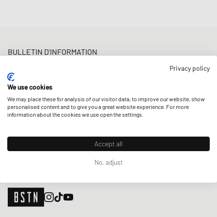
BULLETIN D'INFORMATION
Bénéficiez d'une 5% remise de bienvenue et des Updates sur les
Privacy policy
Raffles et les New Arrivals. Inscrivez-vous dès maintenant!
We use cookies
Adresse e-mail
INSCRIS-TOI
We may place these for analysis of our visitor data, to improve our website, show
personalised content and to give you a great website experience. For more
NOS MAGASINS
information about the cookies we use open the settings.
Accept all
No, adjust