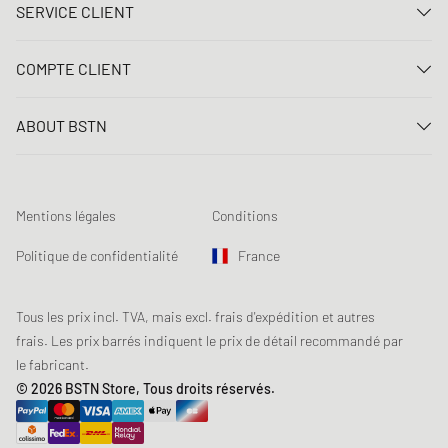
SERVICE CLIENT
Nous contacter
COMPTE CLIENT
FAQ
Connexion
Livraison
ABOUT BSTN
Créer un compte
Paiement
Carrière
Mes commandes
Retours
Nos magasins
Liste de souhaits
Conditions du jeu concours
Mentions légales
Conditions
Chronicles
Abonnement à la newsletter
Loyalty Program
Sustainability
Politique de confidentialité
France
Suivi des données
Sécurité des produits
Affiliates
Réduction pour étudiants: Unidays
Tous les prix incl. TVA, mais excl. frais d'expédition et autres
frais. Les prix barrés indiquent le prix de détail recommandé par
Réduction pour étudiants: Studentbeans
le fabricant.
Réduction pour étudiants: EDiU
© 2026 BSTN Store, Tous droits réservés.