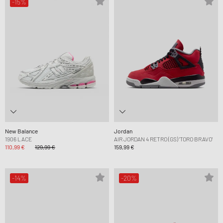
-15%
New Balance
Jordan
1906 LACE
AIR JORDAN 4 RETRO (GS) 'TORO BRAVO'
110,99 €
129,99 €
159,99 €
-14%
-20%