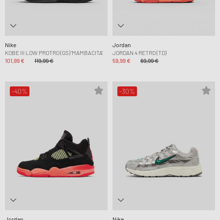
Nike
Jordan
KOBE III LOW PROTRO (GS) 'MAMBACITA'
JORDAN 4 RETRO (TD)
101,99 €
119,99 €
59,99 €
69,99 €
-40%
-30%
Jordan
Nike