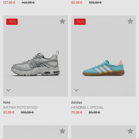
127,99 €
149,99 €
93,99 €
109,99 €
-15%
-14%
Nike
Adidas
AIR MAX MOTO 2K (GS)
HANDBALL SPEZIAL
93,99 €
109,99 €
76,99 €
89,99 €