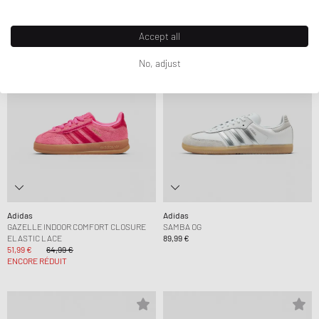
-20%
Accept all
No, adjust
Adidas
Adidas
GAZELLE INDOOR COMFORT CLOSURE
SAMBA OG
ELASTIC LACE
89,99 €
51,99 €
64,99 €
ENCORE RÉDUIT