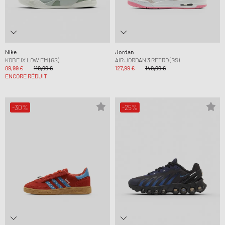
Nike
Jordan
KOBE IX LOW EM (GS)
AIR JORDAN 3 RETRO (GS)
89,99 €
119,99 €
127,99 €
149,99 €
ENCORE RÉDUIT
-30%
-25%