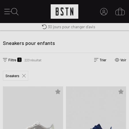
Livraison gratuite dès 100€
Premium Sportswear
30 jours pour changer d’avis
MON COMPTE
CONNECTEZ-VOUS ICI
Sneakers pour enfants
Nouveau chez BSTN ?
CRÉER UN COMPTE
1
Filtre
223 résultat
Trier
Voir
Sneakers