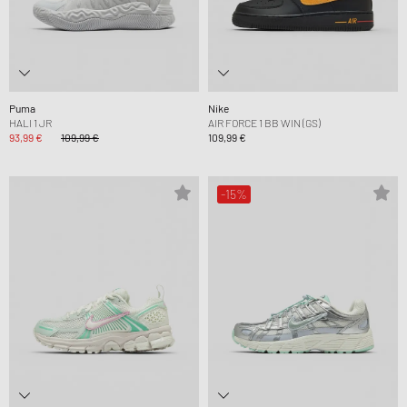
Puma
Nike
HALI 1 JR
AIR FORCE 1 BB WIN (GS)
93,99 €
109,99 €
109,99 €
-15%