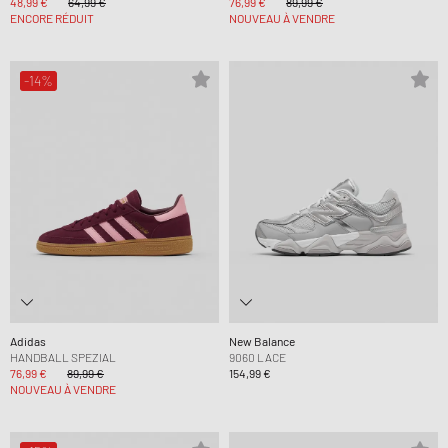
48,99 €
64,99 €
76,99 €
89,99 €
ENCORE RÉDUIT
NOUVEAU À VENDRE
-14%
Adidas
New Balance
HANDBALL SPEZIAL
9060 LACE
76,99 €
89,99 €
154,99 €
NOUVEAU À VENDRE