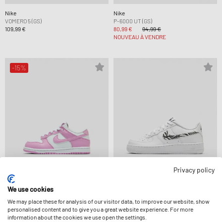
Nike
Nike
VOMERO 5 (GS)
P-6000 UT (GS)
109,99 €
80,99 €
94,99 €
NOUVEAU À VENDRE
-15%
Privacy policy
We use cookies
Nike
Nike
We may place these for analysis of our visitor data, to improve our website, show
DUNK LOW (PS)
AIR FORCE 1 PRINT (GS)
personalised content and to give you a great website experience. For more
63,99 €
74,99 €
99,99 €
information about the cookies we use open the settings.