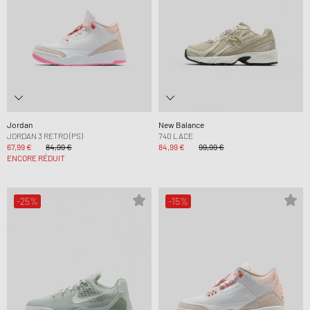
Jordan
New Balance
JORDAN 3 RETRO (PS)
740 LACE
67,99 €
84,99 €
84,99 €
99,99 €
ENCORE RÉDUIT
-25%
-15%