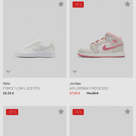
-15%
Nike
Jordan
FORCE 1 LOW LACE (PS)
AIR JORDAN 1 MID SE (GS)
69,99 €
97,99 €
114,99 €
-20%
-15%