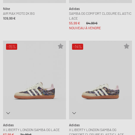
Nike
Adidas
AIR MAX MOTO 2K BG
SAMBA OG COMFORT CLOSURE ELASTIC
109,99 €
LACE
55,99 €
64,99 €
NOUVEAU À VENDRE
-15%
-14%
Adidas
Adidas
X LIBERTY LONDON SAMBA OG LACE
X LIBERTY LONDON SAMBA OG
63,99 €
74,99 €
COMFORT CLOSURE ELASTIC LACE