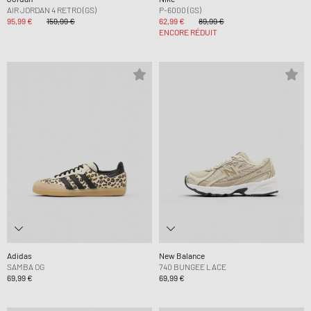
AIR JORDAN 4 RETRO (GS)
P-6000 (GS)
95,99 €
159,99 €
62,99 €
89,99 €
ENCORE RÉDUIT
Adidas
New Balance
SAMBA OG
740 BUNGEE LACE
69,99 €
69,99 €