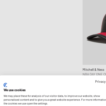
CLARKS
Clarks Originals
CLOSED
Cole Buxton
Collegium
Columbia
Comme des Garçons Black
Comme des Garçons Homme
Comme des Garçons Homme Plus
Comme des Garçons Parfum
Mitchell & Ness
Comme des Garçons Play
NBA DAY ONE C
33,99 €
Comme des Garçons Shirt
Privacy
Comme des Garçons Wallet
We use cookies
Converse
We may place these for analysis of our visitor data, to improve our website, show
personalised content and to give you a great website experience. For more informatio
Crep Protect
the cookies we use open the settings.