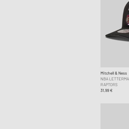
Brain Dead
Brooks Running
BSTN Brand
Butter Goods
By Parra
Byredo
C.P. Company
Calvin Klein Jeans
Calvin Klein Underwear
Mitchell & Ness
Canada Goose
NBA LETTERMA
RAPTORS
Carhartt WIP
31,99 €
Casablanca
Casio
CHAMPION
Chimi Eyewear
Ciele Athletics