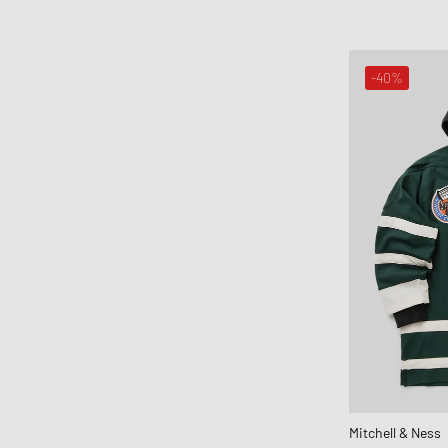
HAY
Hoka One One
Honor The Gift
-40%
Horizn Studios
Humanrace
Jason Markk
Jordan
JW Anderson
Karhu
Keen
Kenzo
KidSuper Studios
KOMONO
Lacoste
le gramme
Mitchell & Ness
LEGO