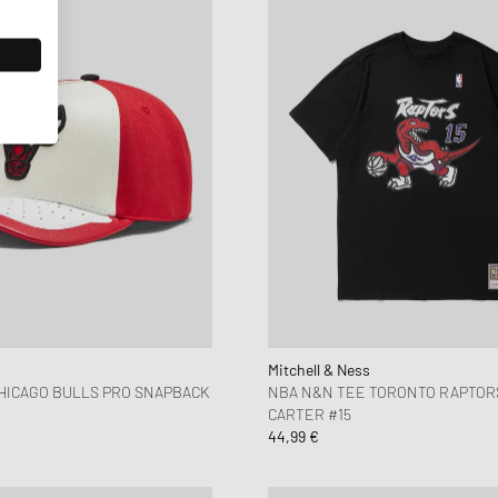
Mitchell & Ness
HICAGO BULLS PRO SNAPBACK
NBA N&N TEE TORONTO RAPTOR
CARTER #15
44,99 €