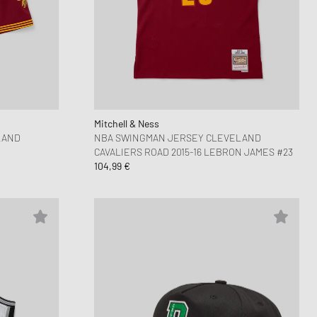
ike Air Max 1
K
FITS
ike Air Force 1
ns Play
n Cloud Series
alomon XT6
MM6
Mitchell & Ness
LAND
NBA SWINGMAN JERSEY CLEVELAND
CAVALIERS ROAD 2015-16 LEBRON JAMES #23
104,99 €