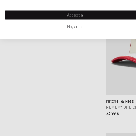
crocs
D1 Milano
Accept all
Daily Paper
No, adjust
DICKIES
DIEMME
Diesel
Dime MTL
Dr.Martens
Drôle de Monsieur
Duke & Dexter
Edmmond Studios
Edwin
Mitchell & Ness
NBA DAY ONE C
Elmer by Swany
33,99 €
Fanatics
FC St. Pauli
Fear of God