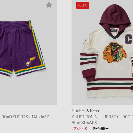
-20%
Mitchell & Ness
 ROAD SHORTS UTAH JAZZ
X JUST DON NHL JERSEY HOODI
BLACKHAWKS
227,99 €
284,99 €