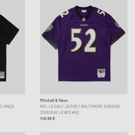
Mitchell & Ness
S VINCE
NFL LEGACY JERSEY BALTIMORE RAVENS
2000 RAY LEWIS #52
149,99 €