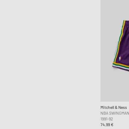
Fear of God Essentials
ferm LIVING
Flatlist Eyewear
FLOYD
Fred Perry
Fucking Awesome
G H Bass
G-SHOCK
Gaston Luga
Gestalten
Goldwin
Goodies Sportive
Gramicci
Mitchell & Ness
NBA SWINGMAN
Hatton Labs
1991-92
Havaianas
74,99 €