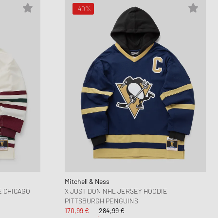
-40%
Mitchell & Ness
E CHICAGO
X JUST DON NHL JERSEY HOODIE
PITTSBURGH PENGUINS
170,99 €
284,99 €