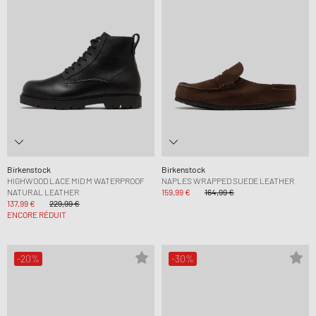
Birkenstock
Birkenstock
HIGHWOOD LACE MID M WATERPROOF
NAPLES WRAPPED SUEDE LEATHER
NATURAL LEATHER
159,99 €
164,99 €
137,99 €
229,99 €
ENCORE RÉDUIT
-20%
-30%