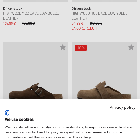
Birkenstock
Birkenstock
HIGHWOOD MOC LACE LOW SUEDE
HIGHWOOD MOC LACE LOW SUEDE
LEATHER
LEATHER
135,99 €
169,99 €
84,99 €
169,99 €
ENCORE RÉDUIT
-10%
Privacy policy
We use cookies
We may place these for analysis of our visitor data, to improve our website, show
Birkenstock
Birkenstock
personalised content and to give you a great website experience. For more
BOSTON BS SUEDE LEATHER
LOMA SUEDE LEATHER
information about the cookies we use open the settings.
159,99 €
134,99 €
149,99 €