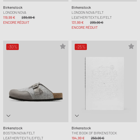
Birkenstock
Birkenstock
LONDON NOVA
LONDON NOVA FELT
119,99 €
239,99 €
LEATHER/TEXTILE/FELT
ENCORE RÉDUIT
131,99 €
239,99 €
ENCORE RÉDUIT
-30%
-25%
Birkenstock
Birkenstock
BOSTON NOVA FELT
THE BOOK OF BIRKENSTOCK
LEATHER/TEXTILE/FELT
194,99 €
259,99 €