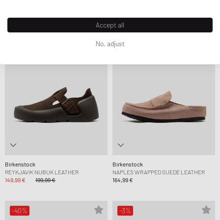
NOUVEAU À VENDRE
Accept all
-25%
No, adjust
Birkenstock
Birkenstock
REYKJAVIK NUBUK LEATHER
NAPLES WRAPPED SUEDE LEATHER
149,99 €
199,99 €
164,99 €
-40%
-3%