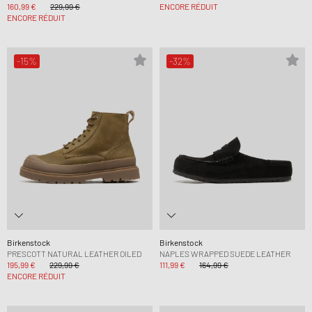
160,99 €
229,99 €
ENCORE RÉDUIT
ENCORE RÉDUIT
-15%
-32%
Birkenstock
Birkenstock
PRESCOTT NATURAL LEATHER OILED
NAPLES WRAPPED SUEDE LEATHER
195,99 €
229,99 €
111,99 €
164,99 €
ENCORE RÉDUIT