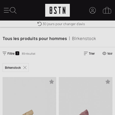
Premium Sportswear
30 jours pour changer d’avis
MON COMPTE
Livraison gratuite dès 100€
CONNECTEZ-VOUS ICI
Tous les produits pour hommes
|
Birkenstock
Nouveau chez BSTN ?
CRÉER UN COMPTE
1
Filtre
89 résultat
Trier
Voir
Birkenstock