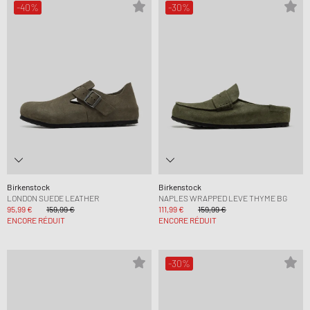
-40%
-30%
Birkenstock
Birkenstock
LONDON SUEDE LEATHER
NAPLES WRAPPED LEVE THYME BG
95,99 €
159,99 €
111,99 €
159,99 €
ENCORE RÉDUIT
ENCORE RÉDUIT
-30%