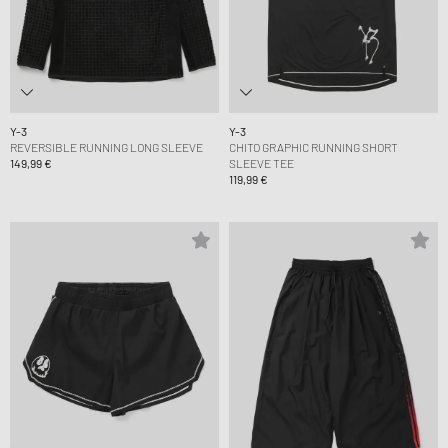
Y-3
Y-3
REVERSIBLE RUNNING LONG SLEEVE
CHITO GRAPHIC RUNNING SHORT
149,99 €
SLEEVE TEE
119,99 €