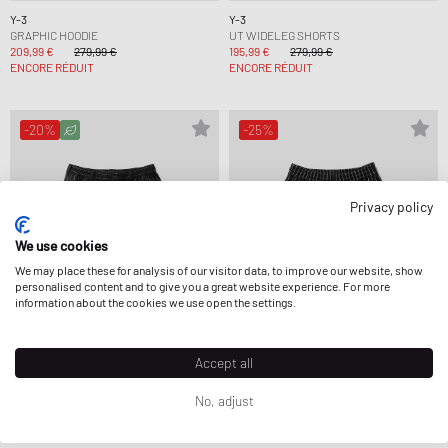
Y-3
Y-3
GRAPHIC HOODIE
UT WIDELEG SHORTS
209,99 €
279,99 €
195,99 €
279,99 €
ENCORE RÉDUIT
ENCORE RÉDUIT
-20%
-25%
Privacy policy
We use cookies
We may place these for analysis of our visitor data, to improve our website, show
personalised content and to give you a great website experience. For more
information about the cookies we use open the settings.
Accept all
Y-3
Y-3
No, adjust
PINSTRIPE SPORT UNIFORM SHORTS
MESH PINSTRIPE SHORTS
223,99 €
279,99 €
112,99 €
149,99 €