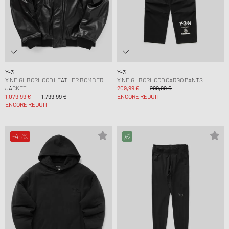
Y-3
Y-3
X NEIGHBORHOOD LEATHER BOMBER
X NEIGHBORHOOD CARGO PANTS
JACKET
209,99 €
299,99 €
1.079,99 €
1.799,99 €
ENCORE RÉDUIT
ENCORE RÉDUIT
-45%