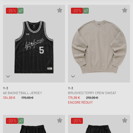
-25%
-20%
Y-3
Y-3
AE BASKETBALL JERSEY
BRUSHED TERRY CREW SWEAT
134,99 €
179,99 €
175,99 €
219,99 €
ENCORE RÉDUIT
-20%
-20%