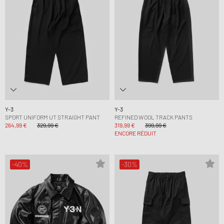
Y-3
Y-3
SPORT UNIFORM UT STRAIGHT PANT
REFINED WOOL TRACK PANTS
264,99 €
329,99 €
319,99 €
399,99 €
ENCORE RÉDUIT
-40%
-30%