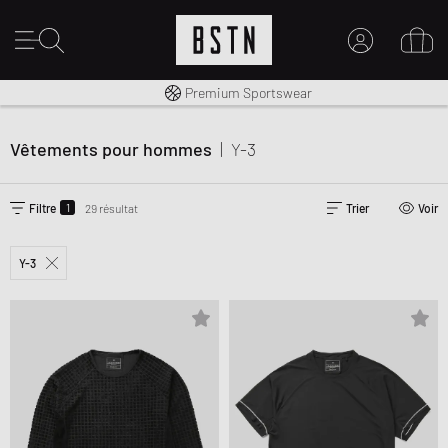
Livraison gratuite dès 100€
Premium Sportswear
MON COMPTE
CONNECTEZ-VOUS ICI
Vêtements pour hommes
|
Y-3
Nouveau chez BSTN ?
CRÉER UN COMPTE
1
Filtre
29 résultat
Trier
Voir
Y-3