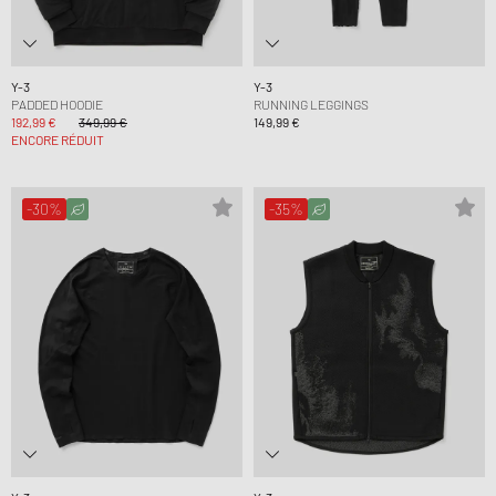
Y-3
Y-3
PADDED HOODIE
RUNNING LEGGINGS
192,99 €
349,99 €
149,99 €
ENCORE RÉDUIT
-30%
-35%