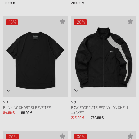
119,99 €
299,99 €
-15%
-20%
Y-3
Y-3
RUNNING SHORT SLEEVE TEE
RAW EDGE 3 STRIPES NYLON SHELL
84,99 €
99,99 €
JACKET
223,99 €
279,99 €
-30%
-30%