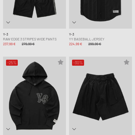
Y-3
Y-3
RAW EDGE 3 STRIPES WIDE PANTS
YY BASEBALL JERSEY
237,99 €
279,99 €
224,99 €
299,99 €
-25%
-30%