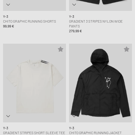
Y-3
Y-3
CHITO GRAPHIC RUNNING SHORTS
GRADIENT 3 STRIPES NYLON WIDE
99,99 €
PANTS
279,99 €
Y-3
Y-3
GRADIENT STRIPES SHORT SLEEVE TEE
CHITO GRAPHIC RUNNING JACKET