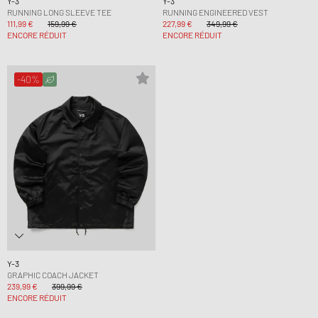
Y-3
Y-3
RUNNING LONG SLEEVE TEE
RUNNING ENGINEERED VEST
111,99 €
159,99 €
227,99 €
349,99 €
ENCORE RÉDUIT
ENCORE RÉDUIT
-40%
Y-3
GRAPHIC COACH JACKET
239,99 €
399,99 €
ENCORE RÉDUIT