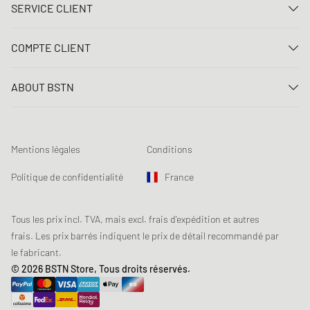
SERVICE CLIENT
Nous contacter
COMPTE CLIENT
FAQ
Connexion
Livraison
ABOUT BSTN
Créer un compte
Paiement
Carrière
Mes commandes
Retours
Nos magasins
Liste de souhaits
Conditions du jeu concours
Mentions légales
Conditions
Chronicles
Abonnement à la newsletter
Loyalty Program
Sustainability
Politique de confidentialité
France
Suivi des données
Sécurité des produits
Affiliates
Réduction pour étudiants: Unidays
Tous les prix incl. TVA, mais excl. frais d'expédition et autres
frais. Les prix barrés indiquent le prix de détail recommandé par
Réduction pour étudiants: Studentbeans
le fabricant.
Réduction pour étudiants: EDiU
© 2026 BSTN Store, Tous droits réservés.