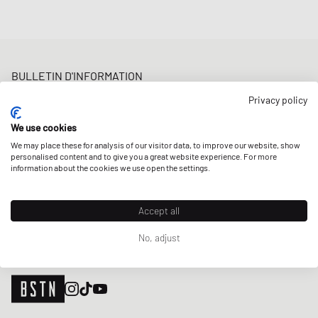
BULLETIN D'INFORMATION
Bénéficiez d'une 5% remise de bienvenue et des Updates sur les
Privacy policy
Raffles et les New Arrivals. Inscrivez-vous dès maintenant!
We use cookies
Adresse e-mail
INSCRIS-TOI
We may place these for analysis of our visitor data, to improve our website, show
personalised content and to give you a great website experience. For more
NOS MAGASINS
information about the cookies we use open the settings.
Accept all
No, adjust