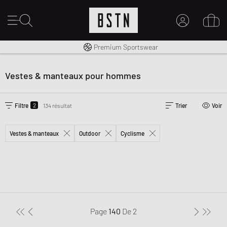
Livraison gratuite dès 100€
Premium Sportswear
MON COMPTE
CONNECTEZ-VOUS ICI
Vestes & manteaux pour hommes
Nouveau chez BSTN ?
CRÉER UN COMPTE
2
Filtre
134 résultat
Trier
Voir
Vestes & manteaux
Outdoor
Cyclisme
Page
140
De
2