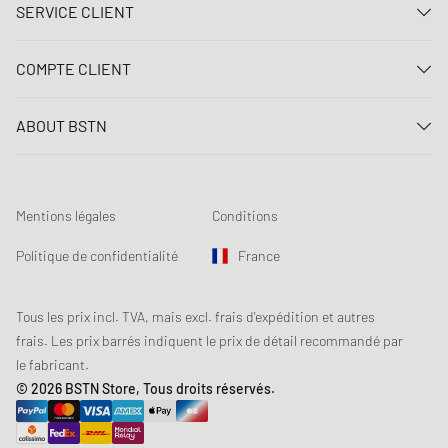
SERVICE CLIENT
Nous contacter
COMPTE CLIENT
FAQ
Connexion
Livraison
ABOUT BSTN
Créer un compte
Paiement
Carrière
Mes commandes
Retours
Nos magasins
Liste de souhaits
Conditions du jeu concours
Mentions légales
Conditions
Chronicles
Abonnement à la newsletter
Loyalty Program
Sustainability
Politique de confidentialité
France
Suivi des données
Sécurité des produits
Affiliates
Réduction pour étudiants: Unidays
Tous les prix incl. TVA, mais excl. frais d'expédition et autres
frais. Les prix barrés indiquent le prix de détail recommandé par
Réduction pour étudiants: Studentbeans
le fabricant.
Réduction pour étudiants: EDiU
© 2026 BSTN Store, Tous droits réservés.