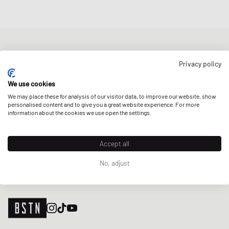
BULLETIN D'INFORMATION
Privacy policy
Bénéficiez d'une 5% remise de bienvenue et des Updates sur les
Raffles et les New Arrivals. Inscrivez-vous dès maintenant!
We use cookies
We may place these for analysis of our visitor data, to improve our website, show
Adresse e-mail
INSCRIS-TOI
personalised content and to give you a great website experience. For more
information about the cookies we use open the settings.
NOS MAGASINS
Accept all
No, adjust