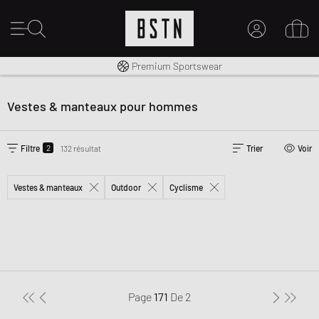
Livraison gratuite dès 100€
Premium Sportswear
MON COMPTE
CONNECTEZ-VOUS ICI
Vestes & manteaux pour hommes
Nouveau chez BSTN ?
CRÉER UN COMPTE
2
Filtre
132 résultat
Trier
Voir
Vestes & manteaux
Outdoor
Cyclisme
Page
171
De
2