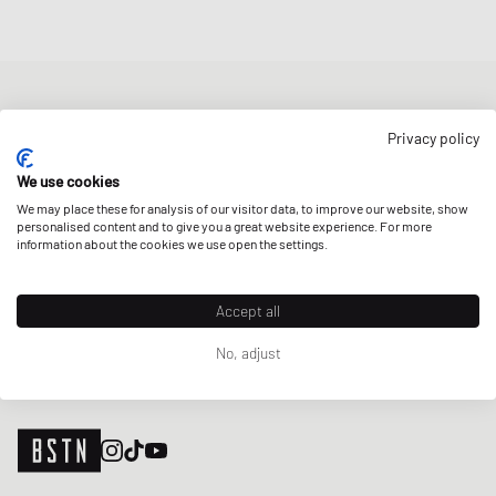
BULLETIN D'INFORMATION
Privacy policy
Bénéficiez d'une 5% remise de bienvenue et des Updates sur les
Raffles et les New Arrivals. Inscrivez-vous dès maintenant!
We use cookies
We may place these for analysis of our visitor data, to improve our website, show
Adresse e-mail
INSCRIS-TOI
personalised content and to give you a great website experience. For more
information about the cookies we use open the settings.
NOS MAGASINS
Accept all
No, adjust