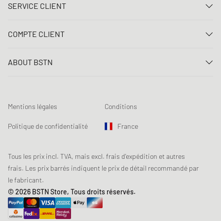
SERVICE CLIENT
Nous contacter
COMPTE CLIENT
FAQ
Connexion
Livraison
ABOUT BSTN
Créer un compte
Paiement
Carrière
Mes commandes
Retours
Nos magasins
Liste de souhaits
Conditions du jeu concours
Mentions légales
Conditions
Chronicles
Abonnement à la newsletter
Loyalty Program
Sustainability
Politique de confidentialité
France
Suivi des données
Sécurité des produits
Affiliates
Réduction pour étudiants: Unidays
Tous les prix incl. TVA, mais excl. frais d'expédition et autres
frais. Les prix barrés indiquent le prix de détail recommandé par
Réduction pour étudiants: Studentbeans
le fabricant.
Réduction pour étudiants: EDiU
© 2026 BSTN Store, Tous droits réservés.