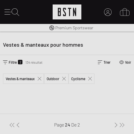
Livraison gratuite dès 100€
Premium Sportswear
MON COMPTE
CONNECTEZ-VOUS ICI
Vestes & manteaux pour hommes
Nouveau chez BSTN ?
CRÉER UN COMPTE
2
Filtre
134 résultat
Trier
Voir
Vestes & manteaux
Outdoor
Cyclisme
Page
24
De
2