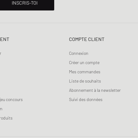
INSCRIS-TOI
IENT
COMPTE CLIENT
r
Connexion
Créer un compte
Mes commandes
Liste de souhaits
Abonnement à la newsletter
jeu concours
Suivi des données
am
roduits