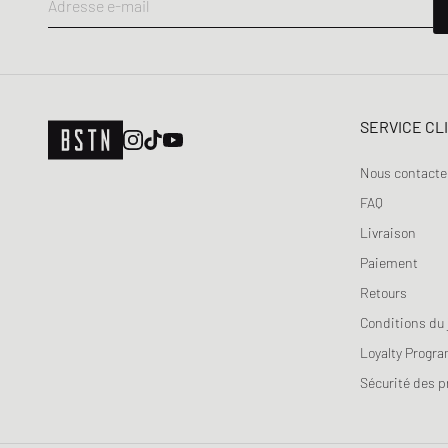
Adresse e-mail
Entraînement
SERVICE CL
Nous contacte
FAQ
Livraison
Paiement
Retours
Conditions du 
Loyalty Progr
Sécurité des p