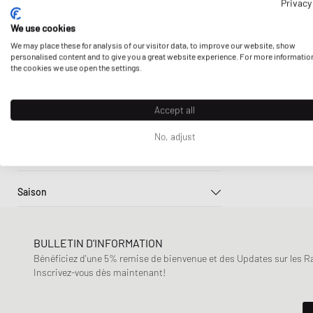
Privacy
Adidas
Taille Des Vêtements
Beige
Blanc
Bleu
Arc´teryx
We use cookies
S
M
L
We may place these for analysis of our visitor data, to improve our website, show
Arc´teryx Veilance
Prix
personalised content and to give you a great website experience. For more informatio
Gris
Jaune
Marron
Columbia
the cookies we use open the settings.
XL
XXL
39
€
900
€
Sale
Goldwin
Nouveau à vendre
Mammut
Multi
Noir
Vert
Accept all
Sustainability
Encore réduit
Napapijri
No, adjust
Produits durables uniquement
Jusqu'à 30%
Nike
Sport
2
30% - 50%
OAKLEY
Foot Américain
50% - 70%
parel studios
Saison
Baseball
Pas Normal Studios
Automne-Hiver
Basket
Patagonia
Printemps-Été
Cyclisme
BULLETIN D'INFORMATION
Peak Performance
Bénéficiez d'une 5% remise de bienvenue et des Updates sur les Raf
football
Rapha
Inscrivez-vous dès maintenant!
Outdoor
Snow Peak
Running
The North Face