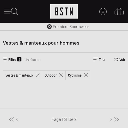
Livraison gratuite dès 100€
Premium Sportswear
MON COMPTE
CONNECTEZ-VOUS ICI
Vestes & manteaux pour hommes
Nouveau chez BSTN ?
CRÉER UN COMPTE
2
Filtre
134 résultat
Trier
Voir
Vestes & manteaux
Outdoor
Cyclisme
Page
131
De
2