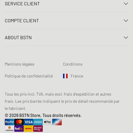
SERVICE CLIENT
Nous contacter
COMPTE CLIENT
FAQ
Connexion
Livraison
ABOUT BSTN
Créer un compte
Paiement
Carrière
Mes commandes
Retours
Nos magasins
Liste de souhaits
Conditions du jeu concours
Mentions légales
Conditions
Chronicles
Abonnement à la newsletter
Loyalty Program
Sustainability
Politique de confidentialité
France
Suivi des données
Sécurité des produits
Affiliates
Réduction pour étudiants: Unidays
Tous les prix incl. TVA, mais excl. frais d'expédition et autres
frais. Les prix barrés indiquent le prix de détail recommandé par
Réduction pour étudiants: Studentbeans
le fabricant.
Réduction pour étudiants: EDiU
© 2026 BSTN Store, Tous droits réservés.