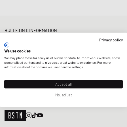
BULLETIN D'INFORMATION
Bénéficiez d'une 5% remise de bienvenue et des Updates sur les
Privacy policy
Raffles et les New Arrivals. Inscrivez-vous dès maintenant!
We use cookies
Adresse e-mail
INSCRIS-TOI
We may place these for analysis of our visitor data, to improve our website, show
personalised content and to give you a great website experience. For more
NOS MAGASINS
information about the cookies we use open the settings.
Accept all
No, adjust