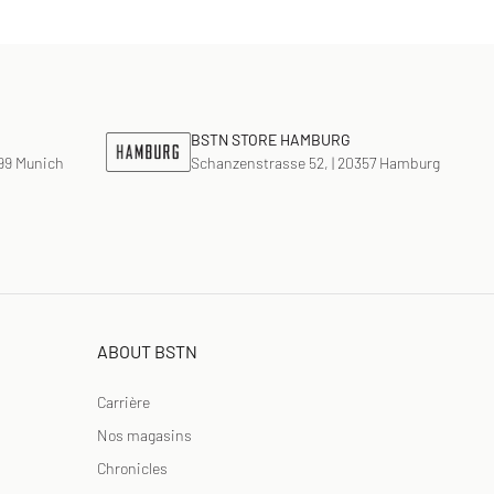
ike Air Max 1
K
ike Air Force 1
ns Play
n Cloud Series
alomon XT6
MM6
BSTN STORE HAMBURG
799 Munich
Schanzenstrasse 52, | 20357 Hamburg
ABOUT BSTN
Carrière
Nos magasins
Chronicles