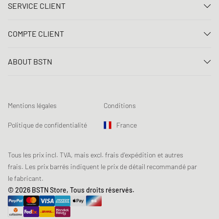
SERVICE CLIENT
Nous contacter
COMPTE CLIENT
FAQ
Connexion
Livraison
ABOUT BSTN
Créer un compte
Paiement
Carrière
Mes commandes
Retours
Nos magasins
Liste de souhaits
Conditions du jeu concours
Mentions légales
Conditions
Chronicles
Abonnement à la newsletter
Loyalty Program
Sustainability
Politique de confidentialité
France
Suivi des données
Sécurité des produits
Affiliates
Réduction pour étudiants: Unidays
Tous les prix incl. TVA, mais excl. frais d'expédition et autres
frais. Les prix barrés indiquent le prix de détail recommandé par
Réduction pour étudiants: Studentbeans
le fabricant.
Réduction pour étudiants: EDiU
© 2026 BSTN Store, Tous droits réservés.