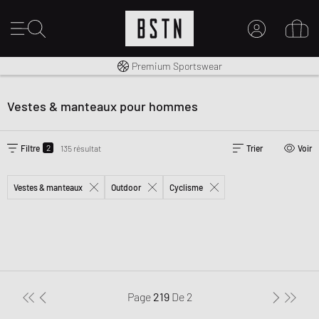
Livraison gratuite dès 100€
Premium Sportswear
MON COMPTE
CONNECTEZ-VOUS ICI
Vestes & manteaux pour hommes
Nouveau chez BSTN ?
CRÉER UN COMPTE
2
Filtre
135 résultat
Trier
Voir
Vestes & manteaux
Outdoor
Cyclisme
Page
219
De
2