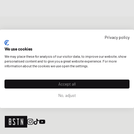
BULLETIN D'INFORMATION
Privacy policy
Bénéficiez d'une 5% remise de bienvenue et des Updates sur les
Raffles et les New Arrivals. Inscrivez-vous dès maintenant!
We use cookies
We may place these for analysis of our visitor data, to improve our website, show
Adresse e-mail
INSCRIS-TOI
personalised content and to give you a great website experience. For more
information about the cookies we use open the settings.
NOS MAGASINS
Accept all
No, adjust