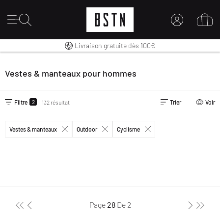
30 jours pour changer d’avis
Premium Sportswear
Livraison gratuite dès 100€
MON COMPTE
CONNECTEZ-VOUS ICI
Vestes & manteaux pour hommes
Nouveau chez BSTN ?
CRÉER UN COMPTE
2
Filtre
132 résultat
Trier
Voir
Vestes & manteaux
Outdoor
Cyclisme
Page
28
De
2