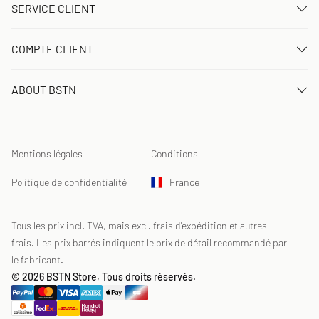
SERVICE CLIENT
Nous contacter
COMPTE CLIENT
FAQ
Connexion
Livraison
ABOUT BSTN
Créer un compte
Paiement
Carrière
Mes commandes
Retours
Nos magasins
Liste de souhaits
Conditions du jeu concours
Mentions légales
Conditions
Chronicles
Abonnement à la newsletter
Loyalty Program
Sustainability
Politique de confidentialité
France
Suivi des données
Sécurité des produits
Affiliates
Réduction pour étudiants: Unidays
Tous les prix incl. TVA, mais excl. frais d'expédition et autres
frais. Les prix barrés indiquent le prix de détail recommandé par
Réduction pour étudiants: Studentbeans
le fabricant.
Réduction pour étudiants: EDiU
© 2026 BSTN Store, Tous droits réservés.