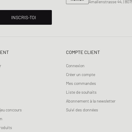
Amalienstrasse 44, | 80
INSCRIS-TOI
IENT
COMPTE CLIENT
r
Connexion
Créer un compte
Mes commandes
Liste de souhaits
Abonnement à la newsletter
jeu concours
Suivi des données
am
roduits