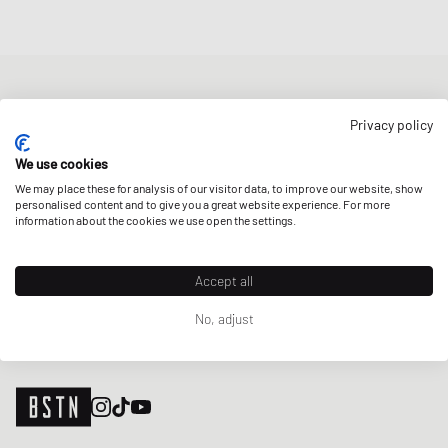
BULLETIN D'INFORMATION
Privacy policy
Bénéficiez d'une 5% remise de bienvenue et des Updates sur les
Raffles et les New Arrivals. Inscrivez-vous dès maintenant!
We use cookies
We may place these for analysis of our visitor data, to improve our website, show
Adresse e-mail
INSCRIS-TOI
personalised content and to give you a great website experience. For more
information about the cookies we use open the settings.
NOS MAGASINS
Accept all
No, adjust