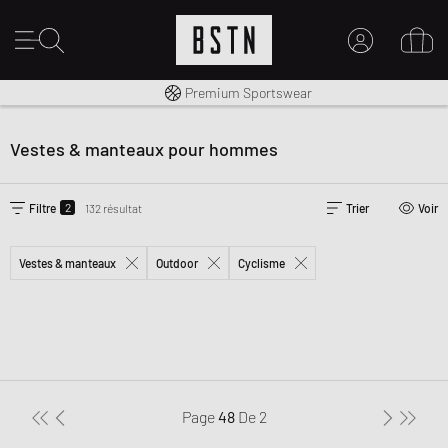
Livraison gratuite dès 100€
Premium Sportswear
MON COMPTE
CONNECTEZ-VOUS ICI
Vestes & manteaux pour hommes
Nouveau chez BSTN ?
CRÉER UN COMPTE
2
Filtre
132 résultat
Trier
Voir
Vestes & manteaux
Outdoor
Cyclisme
Page
48
De
2