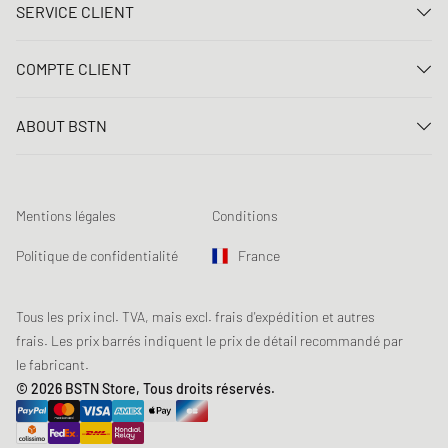
SERVICE CLIENT
Nous contacter
COMPTE CLIENT
FAQ
Connexion
Livraison
ABOUT BSTN
Créer un compte
Paiement
Carrière
Mes commandes
Retours
Nos magasins
Liste de souhaits
Conditions du jeu concours
Mentions légales
Conditions
Chronicles
Abonnement à la newsletter
Loyalty Program
Sustainability
Politique de confidentialité
France
Suivi des données
Sécurité des produits
Affiliates
Réduction pour étudiants: Unidays
Tous les prix incl. TVA, mais excl. frais d'expédition et autres
frais. Les prix barrés indiquent le prix de détail recommandé par
Réduction pour étudiants: Studentbeans
le fabricant.
Réduction pour étudiants: EDiU
© 2026 BSTN Store, Tous droits réservés.