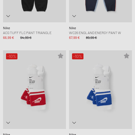
Nike
Nike
ACG TUFF FLC PANT TRIANGLE
WC26 ENGLAND ENERGY PANT W
66,99 €
94,99 €
67,99 €
89,99 €
-10%
-10%
Nike
Nike