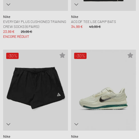
Nike
Nike
EVERYDAY PLUS CUSHIONED TRAINING
ACG DF TEE LSE CAMP BATS
CREW SOCKS (6 PAIRS)
34,99 €
49,99 €
23,99 €
29,99 €
ENCORE RÉDUIT
-30%
-30%
Nike
Nike