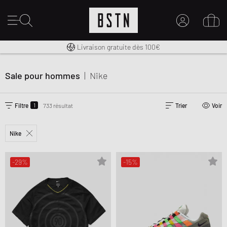
Livraison gratuite dès 100€
30 jours pour changer d’avis
Premium Sportswear
MON COMPTE
CONNECTEZ-VOUS ICI
Sale pour hommes
|
Nike
Nouveau chez BSTN ?
CRÉER UN COMPTE
1
Filtre
733 résultat
Trier
Voir
Nike
-29%
-15%