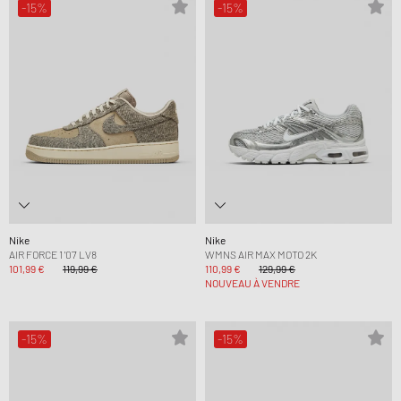
-15%
-15%
Nike
Nike
AIR FORCE 1 '07 LV8
WMNS AIR MAX MOTO 2K
101,99 €
119,99 €
110,99 €
129,99 €
NOUVEAU À VENDRE
-15%
-15%