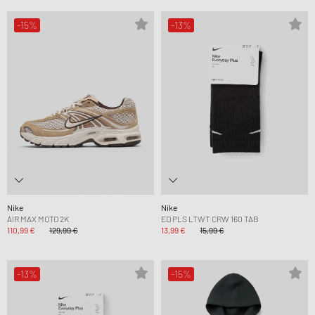
-15%
-13%
Nike
Nike
AIR MAX MOTO 2K
ED PLS LTWT CRW 160 TAB
110,99 €
129,99 €
13,99 €
15,99 €
-13%
-15%