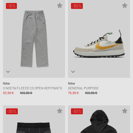
-15%
-30%
Nike
Nike
X NOCTA FLEECE CS OPEN HEM PANTS
GENERAL PURPOSE
93,99 €
109,99 €
76,99 €
109,99 €
-30%
-30%