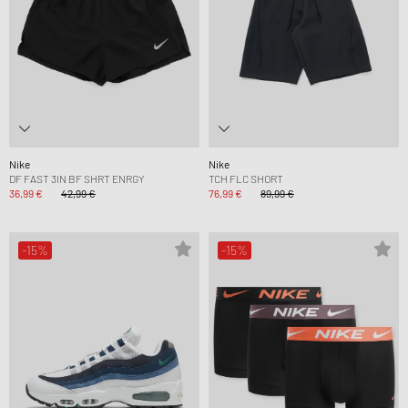
Nike
Nike
DF FAST 3IN BF SHRT ENRGY
TCH FLC SHORT
36,99 €
42,99 €
76,99 €
89,99 €
-15%
-15%