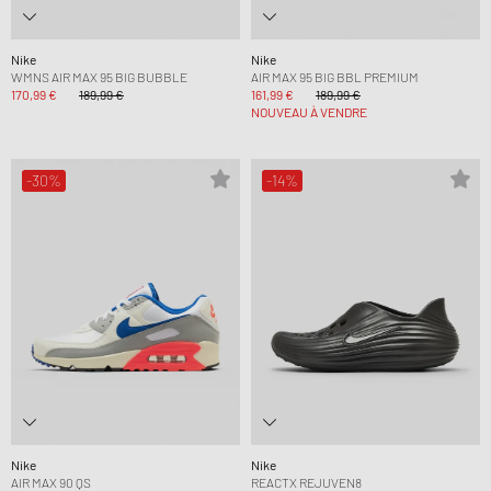
Nike
Nike
WMNS AIR MAX 95 BIG BUBBLE
AIR MAX 95 BIG BBL PREMIUM
170,99 €
189,99 €
161,99 €
189,99 €
NOUVEAU À VENDRE
-30%
-14%
Nike
Nike
AIR MAX 90 QS
REACTX REJUVEN8