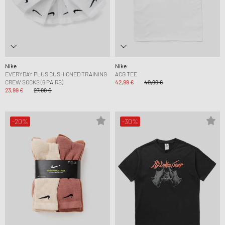
Nike
Nike
EVERYDAY PLUS CUSHIONED TRAINING
ACG TEE
CREW SOCKS (6 PAIRS)
42,99 €
49,99 €
23,99 €
27,99 €
-20%
-30%