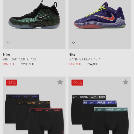
Nike
Nike
AIR FOAMPOSITE PRO
GIANNIS FREAK 7 SP
195,99 €
229,99 €
106,99 €
124,99 €
-13%
-29%