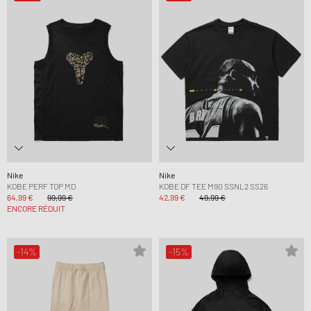
Nike
Nike
KOBE PERF TOP MD
KOBE DF TEE M90 SSNL2 SS26
64,99 €
99,99 €
42,99 €
49,99 €
ENCORE RÉDUIT
-14%
-15%