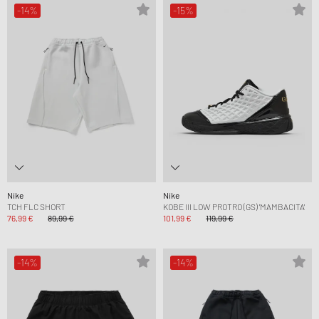
-14%
-15%
Nike
Nike
TCH FLC SHORT
KOBE III LOW PROTRO (GS) 'MAMBACITA'
76,99 €
89,99 €
101,99 €
119,99 €
-14%
-14%