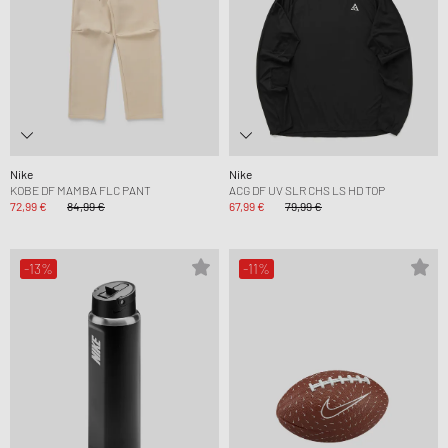
Nike
Nike
KOBE DF MAMBA FLC PANT
ACG DF UV SLR CHS LS HD TOP
72,99 €
84,99 €
67,99 €
79,99 €
-13%
-11%