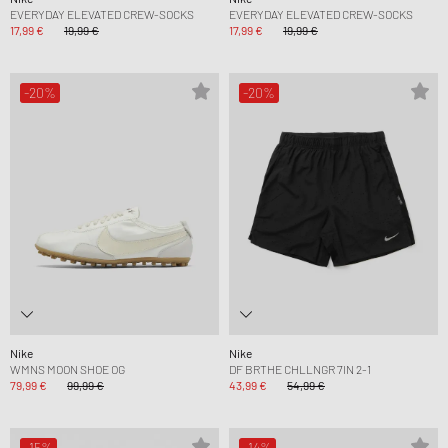
EVERYDAY ELEVATED CREW-SOCKS
EVERYDAY ELEVATED CREW-SOCKS
17,99 €
19,99 €
17,99 €
19,99 €
-20%
-20%
Nike
Nike
WMNS MOON SHOE OG
DF BRTHE CHLLNGR 7IN 2-1
79,99 €
99,99 €
43,99 €
54,99 €
-15%
-14%