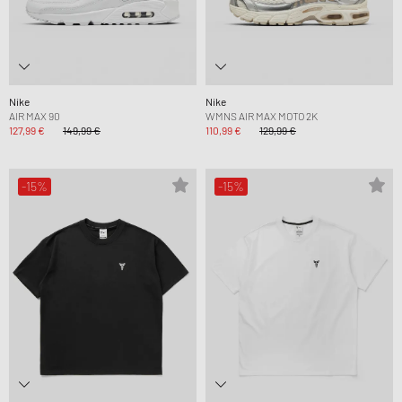
Nike
Nike
AIR MAX 90
WMNS AIR MAX MOTO 2K
127,99 €
149,99 €
110,99 €
129,99 €
-15%
-15%