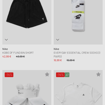
Nike
Nike
KOBE DF FUND 6IN SHORT
EVERYDAY ESSENTIAL CREW SOCKS (3
42,99 €
49,99 €
PAIRS)
16,99 €
19,99 €
-14%
-14%