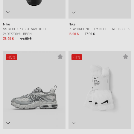
Nike
Nike
SS RECHARGE STRAW BOTTLE
PLAYGROUND FB MINI DEFLATED SIZE 5
24OZ/709ML RFSH
15,99 €
17,99 €
38,99 €
44,99 €
-15%
-11%