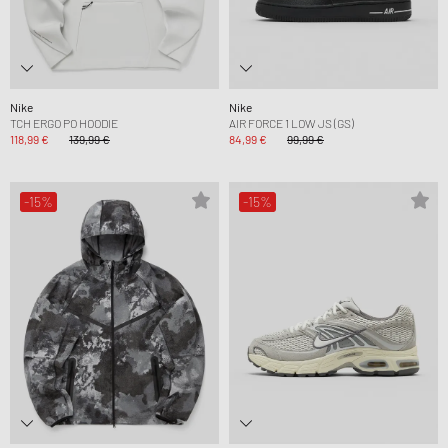
Nike
Nike
TCH ERGO PO HOODIE
AIR FORCE 1 LOW JS (GS)
118,99 €
139,99 €
84,99 €
99,99 €
-15%
-15%