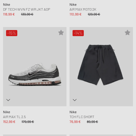
Nike
Nike
DF TECH WVN FZ WR JKT AOP
AIR MAX MOTO 2K
118,99 €
139,99 €
110,99 €
129,99 €
-15%
-14%
Nike
Nike
AIR MAX TL 2.5
TCH FLC SHORT
152,99 €
179,99 €
76,99 €
89,99 €