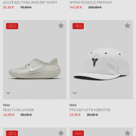
ACG DFADV TRAILWND 3BF SHORT
WMNS PEGASUS PREMIUM
55,99 €
79,99 €
146,99 €
209,99 €
-30%
-15%
Nike
Nike
REACTX REJUVEN8
PRO CAP US FB KOBESP26
48,99 €
69,99 €
33,99 €
39,99 €
-35%
-14%