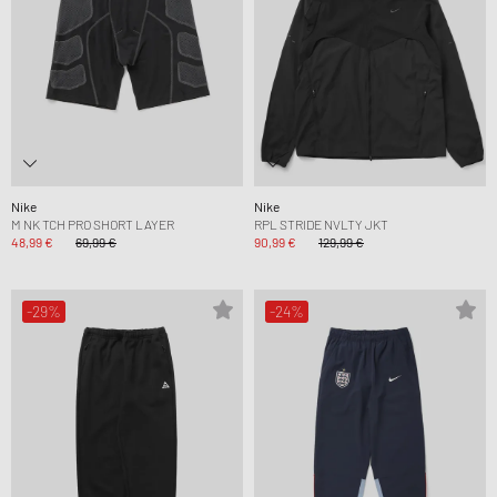
Nike
Nike
M NK TCH PRO SHORT LAYER
RPL STRIDE NVLTY JKT
48,99 €
69,99 €
90,99 €
129,99 €
-29%
-24%