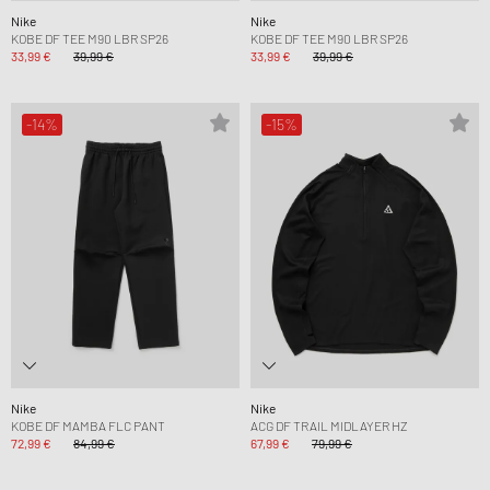
Nike
Nike
KOBE DF TEE M90 LBR SP26
KOBE DF TEE M90 LBR SP26
33,99 €
39,99 €
33,99 €
39,99 €
-14%
-15%
Nike
Nike
KOBE DF MAMBA FLC PANT
ACG DF TRAIL MIDLAYER HZ
72,99 €
84,99 €
67,99 €
79,99 €