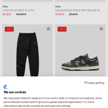
Nike
Nike
X NOCTA CS PANT FLC OH
SNEAKERSOX CREW 3PR-160 NOCTA
93,99 €
109,99 €
25,99 €
29,99 €
-15%
-15%
Privacy policy
Nike
Nike
We use cookies
X NOCTA CS PANT FLC
X HARRIS TWEED WMNS DUNK LOW
We may place these for analysis of our visitor data, to improve our website, show
93,99 €
109,99 €
110,99 €
129,99 €
personalised content and to give you a great website experience. For more
information about the cookies we use open the settings.