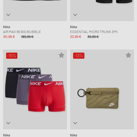
Nike
Nike
AIR MAX 95 BIG BUBBLE
ESSENTIAL MICRO TRUNK 3PK
161,99 €
189,99 €
33,99 €
39,99 €
-15%
-13%
Nike
Nike