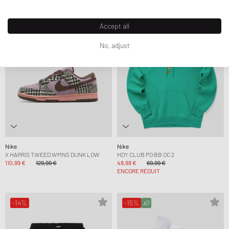
-15%
-30%
Accept all
No, adjust
Nike
Nike
X HARRIS TWEED WMNS DUNK LOW
HDY CLUB PO BB OC 2
110,99 €
129,99 €
48,99 €
69,99 €
ENCORE RÉDUIT
-14%
-15%