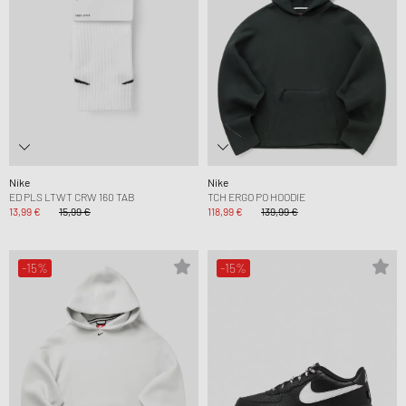
Nike
Nike
ED PLS LTWT CRW 160 TAB
TCH ERGO PO HOODIE
13,99 €
15,99 €
118,99 €
139,99 €
-15%
-15%