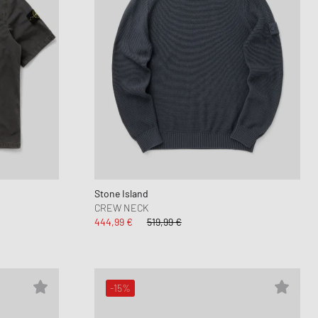
Stone Island
CREW NECK
444,99 €
519,99 €
-15%