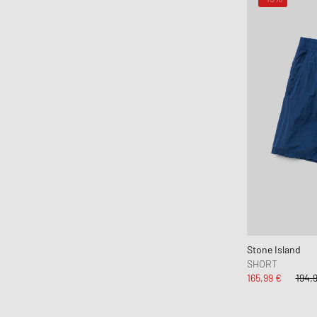
Karhu
Keen
Kenzo
KidSuper Studios
KOMONO
Lacoste
LEGO
Les Deux
Levis
Maison Kitsune
Maison Margiela MM6
Malin + Goetz
Stone Island
Mammut
SHORT
Marant
165,99 €
194,
Marni
Martine Rose