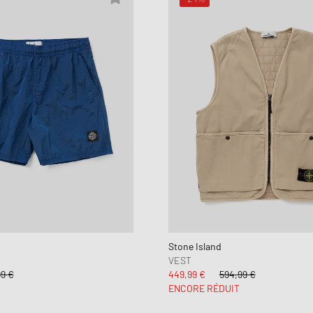
Stone Island
VEST
99 €
449,99 €
594,99 €
ENCORE RÉDUIT