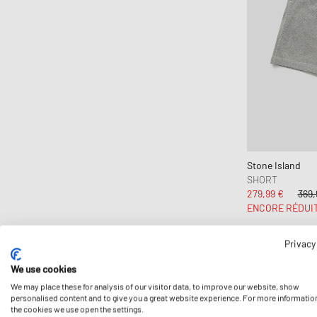
CLOSED
Cole Buxton
Collegium
Columbia
Comme des Garçons Black
Comme des Garçons Homme
Comme des Garçons Homme Plus
Comme des Garçons Play
Stone Island
SHORT
Comme des Garçons Shirt
279,99 €
369,
Converse
ENCORE RÉDUI
crocs
D1 Milano
Privacy
-20%
Daily Paper
We use cookies
DICKIES
We may place these for analysis of our visitor data, to improve our website, show
personalised content and to give you a great website experience. For more informatio
DIEMME
the cookies we use open the settings.