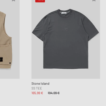
Stone Island
SS TEE
165,99 €
194,99 €