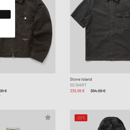
Stone Island
SS SHIRT
99 €
339,99 €
394,99 €
T
-20%