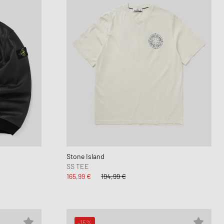
Stone Island
SS TEE
165,99 €
194,99 €
-15%