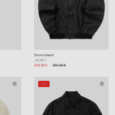
Stone Island
JACKET
509,99 €
594,99 €
-20%