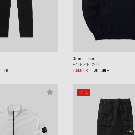
Stone Island
HALF ZIP KNIT
99 €
339,99 €
394,99 €
-19%