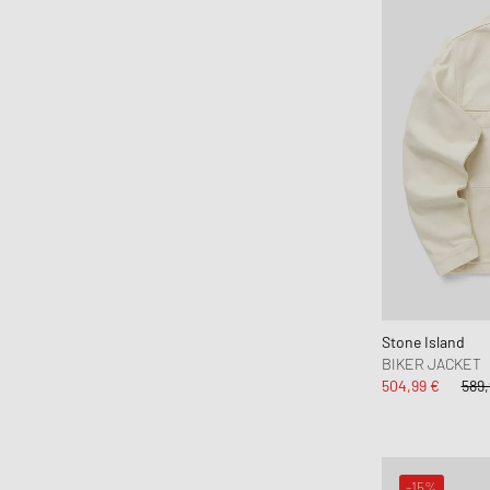
G H Bass
G-SHOCK
Gaston Luga
Gestalten
Goldwin
Goodies Sportive
Gramicci
Hatton Labs
Havaianas
HAY
Stone Island
Hoka One One
BIKER JACKET
Honor The Gift
504,99 €
589,
Humanrace
Jordan
JW Anderson
-15%