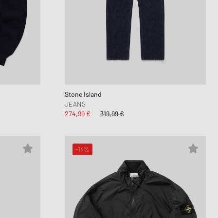
Stone Island
JEANS
274,99 €
319,99 €
-14%