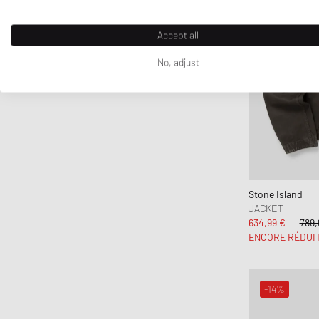
Diesel
Dime MTL
Accept all
Dr.Martens
No, adjust
Drôle de Monsieur
Duke & Dexter
Edmmond Studios
Edwin
Elmer by Swany
Fanatics
FC St. Pauli
Stone Island
JACKET
Fear of God
634,99 €
789,
Fear of God Essentials
ENCORE RÉDUI
ferm LIVING
Flatlist Eyewear
-14%
Fred Perry
Fucking Awesome