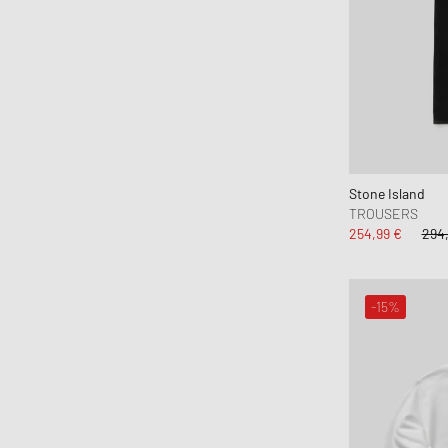
Arc´teryx Veilance
Arte Antwerp
asics
Assouline
Autry Action Shoes
Avirex
Awake
Stone Island
TROUSERS
Axel Arigato
254,99 €
294,
Baobab
Barbour
-15%
Birkenstock
Birkenstock 1774
Boiler Room
Books
Brain Dead