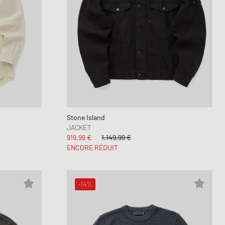
Stone Island
JACKET
919,99 €
1.149,99 €
ENCORE RÉDUIT
-14%