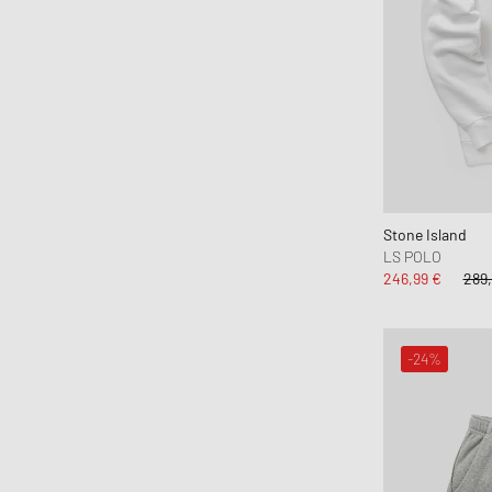
Brooks Running
BSTN Brand
Butter Goods
By Parra
C.P. Company
Calvin Klein Jeans
Calvin Klein Underwear
Canada Goose
Stone Island
LS POLO
Carhartt WIP
246,99 €
289,
Casablanca
Casio
CHAMPION
-24%
Chimi Eyewear
Ciele Athletics
CLARKS
Clarks Originals