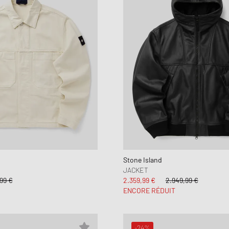
Stone Island
JACKET
99 €
2.359,99 €
2.949,99 €
ENCORE RÉDUIT
-24%