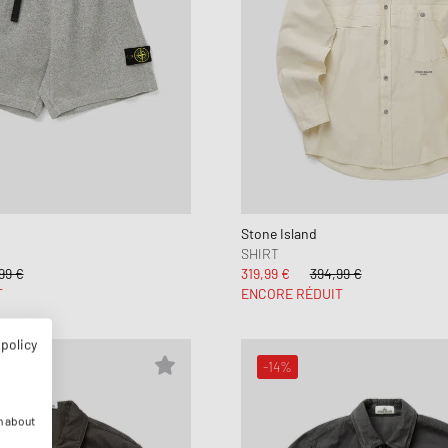
Stone Island
SHIRT
99 €
319,99 €
394,99 €
T
ENCORE RÉDUIT
 policy
-14%
n about