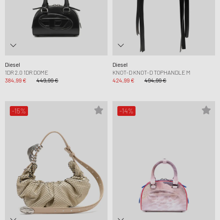
Diesel
Diesel
1DR 2.0 1DR DOME
KNOT-D KNOT-D TOPHANDLE M
384,99 €
449,99 €
424,99 €
494,99 €
-15%
-14%