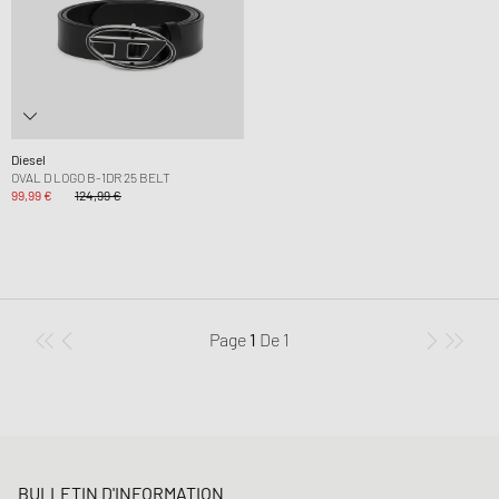
Diesel
OVAL D LOGO B-1DR 25 BELT
99,99 €
124,99 €
Page
1
De
1
BULLETIN D'INFORMATION