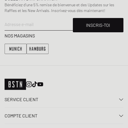
Bénéficiez d'une 5% remise de bienvenue et des Updates sur les
Raffles et les New Arrivals. Inscrivez-vous dès maintenant!
Adresse e-mail
INSCRIS-TOI
NOS MAGASINS
SERVICE CLIENT
Nous contacter
COMPTE CLIENT
FAQ
Connexion
Livraison