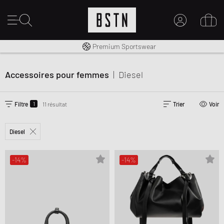
Livraison gratuite dès 100€
Premium Sportswear
MON COMPTE
CONNECTEZ-VOUS ICI
Accessoires pour femmes
|
Diesel
Nouveau chez BSTN ?
CRÉER UN COMPTE
1
Filtre
11 résultat
Trier
Voir
Diesel
-14%
-14%