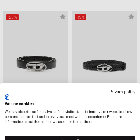
-20%
-15%
Privacy policy
Diesel
Diesel
OVAL D LOGO B-1DR STRASS
We use cookies
OVAL D LOGO B-1DR 20 BELT
139,99 €
174,99 €
127,99 €
149,99 €
We may place these for analysis of our visitor data, to improve our website, show
personalised content and to give you a great website experience. For more
information about the cookies we use open the settings.
-50%
-50%