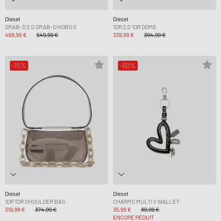
Diesel
Diesel
GRAB-D 2.0 GRAB-D HOBO S
1DR 2.0 1DR DOME
469,99 €
549,99 €
339,99 €
394,99 €
-15%
-60%
Diesel
Diesel
1DR 1DR SHOULDER BAG
CHARMS MULTI II WALLET
319,99 €
374,99 €
35,99 €
89,99 €
ENCORE RÉDUIT