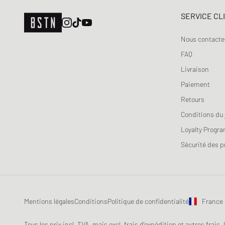
SERVICE CL
Nous contacte
FAQ
Livraison
Paiement
Retours
Conditions du 
Loyalty Progr
Sécurité des p
Mentions légales
Conditions
Politique de confidentialité
France
Tous les prix incl. TVA, mais excl. frais d'expédition et autres frais.