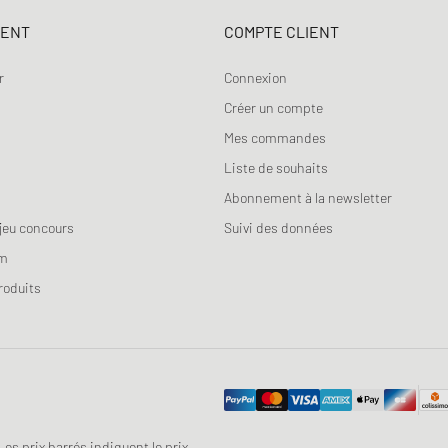
IENT
COMPTE CLIENT
r
Connexion
Créer un compte
Mes commandes
Liste de souhaits
Abonnement à la newsletter
jeu concours
Suivi des données
am
roduits
 Les prix barrés indiquent le prix