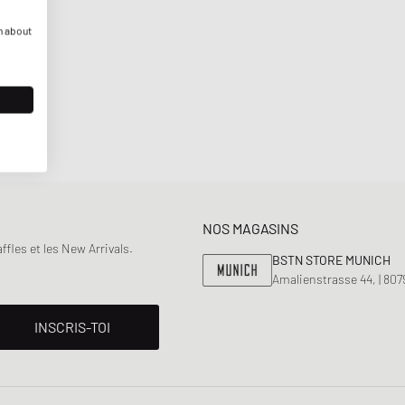
n about
NOS MAGASINS
fles et les New Arrivals.
BSTN STORE MUNICH
Amalienstrasse 44, | 80
INSCRIS-TOI