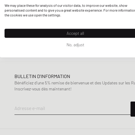
Nouveau à vendre
Carhartt WIP
Marron
Multi
Noir
We may place these for analysis of our visitor data, to improve our website, show
Sustainability
personalised content and to give you a great website experience. For more informatio
Encore réduit
Columbia
the cookies we use open the settings.
Produits durables uniquement
Jusqu'à 30%
DICKIES
Orange
Rose
Rouge
Sport
30% - 50%
Diesel
Outdoor
Accept all
50% - 70%
Ganni
Saison
Vert
Violet
No, adjust
Gaston Luga
Automne-Hiver
HAY
Printemps-Été
Horizn Studios
Jordan
BULLETIN D'INFORMATION
Lacoste
Bénéficiez d'une 5% remise de bienvenue et des Updates sur les Raf
Inscrivez-vous dès maintenant!
Levis
Maison Margiela MM6
Adresse e-mail
Samsøe & Samsøe
The North Face