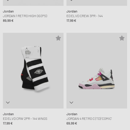
Jordan
Jordan
JORDAN 1 RETRO HIGH OG (PS)
ED ELVD CREW 3PR - 144
89,99 €
17,99 €
Jordan
Jordan
ED ELVD CRW 2PR - 144 WNGS
JORDAN 4 RETRO C (TD) 'COMIC'
17,99 €
69,99 €