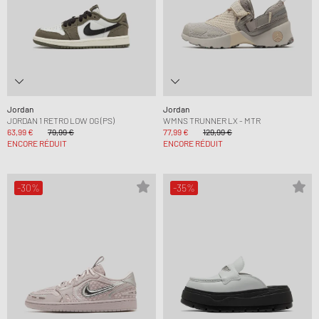
Jordan
Jordan
JORDAN 1 RETRO LOW OG (PS)
WMNS TRUNNER LX - MTR
63,99 €
79,99 €
77,99 €
129,99 €
ENCORE RÉDUIT
ENCORE RÉDUIT
-30%
-35%