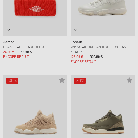
Jordan
Jordan
PEAK BEANIE RARE JDN AIR
WMNS AIR JORDAN 11 RETRO "GRAND
28,99 €
32,99 €
FINALE"
ENCORE RÉDUIT
125,99 €
209,99 €
ENCORE RÉDUIT
-30%
-30%