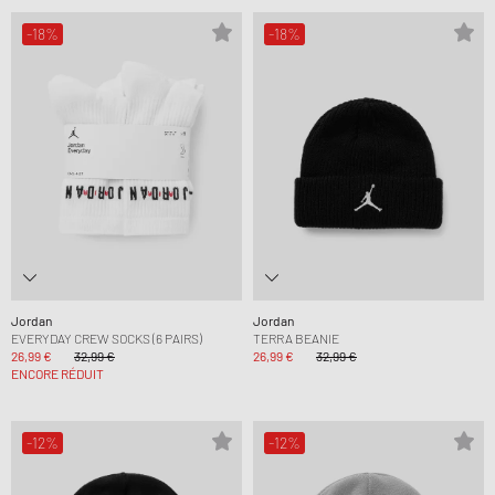
-18%
-18%
Jordan
Jordan
EVERYDAY CREW SOCKS (6 PAIRS)
TERRA BEANIE
26,99 €
32,99 €
26,99 €
32,99 €
ENCORE RÉDUIT
-12%
-12%