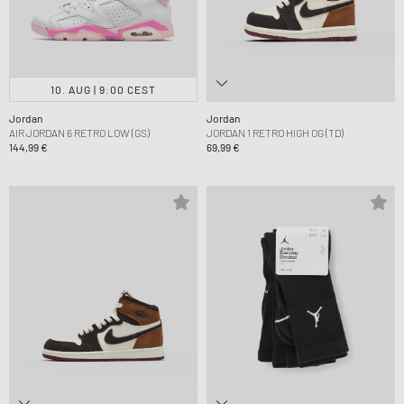
10. AUG | 9:00 CEST
Jordan
Jordan
AIR JORDAN 6 RETRO LOW (GS)
JORDAN 1 RETRO HIGH OG (TD)
144,99 €
69,99 €