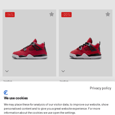
-14%
-20%
Jordan
Jordan
JORDAN 4 RETRO (PS) "TORO BRAVO"
JORDAN 4 RETRO (TD) 'TORO BRAVO'
Privacy policy
76,99 €
89,99 €
55,99 €
69,99 €
ENCORE RÉDUIT
We use cookies
We may place these for analysis of our visitor data, to improve our website, show
personalised content and to give you a great website experience. For more
-14%
-40%
information about the cookies we use open the settings.