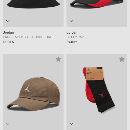
Jordan
Jordan
DRI-FIT APEX GOLF BUCKET HAT
DF FLY CAP
34,99 €
24,99 €