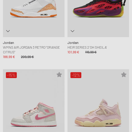
Jordan
Jordan
WMNS AIR JORDAN 3 RETRO "ORANGE
HEIR SERIES 2 'OH SHEILA'
CITRUS"
101,99 €
119,99 €
188,99 €
209,99 €
-15%
-12%