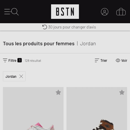
Livraison gratuite dès 100€
Premium Sportswear
30 jours pour changer d’avis
MON COMPTE
CONNECTEZ-VOUS ICI
Tous les produits pour femmes
|
Jordan
Nouveau chez BSTN ?
CRÉER UN COMPTE
1
Filtre
128 résultat
Trier
Voir
Jordan