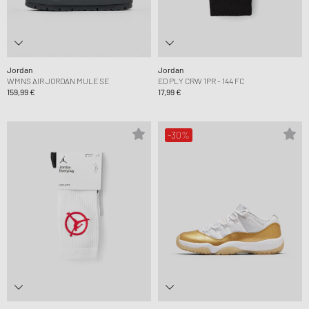
Jordan
Jordan
WMNS AIR JORDAN MULE SE
ED PLY CRW 1PR - 144 FC
159,99 €
17,99 €
-30%