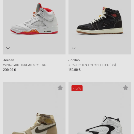
Jordan
Jordan
WMNS AIR JORDAN 5 RETRO
AIR JORDAN 1 RTR HI OG FC (GS)
209,99 €
139,99 €
-15%