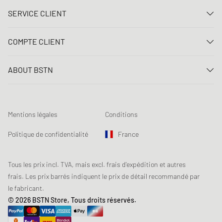
SERVICE CLIENT
Nous contacter
COMPTE CLIENT
FAQ
Connexion
Livraison
ABOUT BSTN
Créer un compte
Paiement
Carrière
Mes commandes
Retours
Nos magasins
Liste de souhaits
Conditions du jeu concours
Mentions légales
Conditions
Chronicles
Abonnement à la newsletter
Loyalty Program
Sustainability
Politique de confidentialité
France
Suivi des données
Sécurité des produits
Affiliates
Réduction pour étudiants: Unidays
Tous les prix incl. TVA, mais excl. frais d'expédition et autres
frais. Les prix barrés indiquent le prix de détail recommandé par
Réduction pour étudiants: Studentbeans
le fabricant.
Réduction pour étudiants: EDiU
© 2026 BSTN Store, Tous droits réservés.