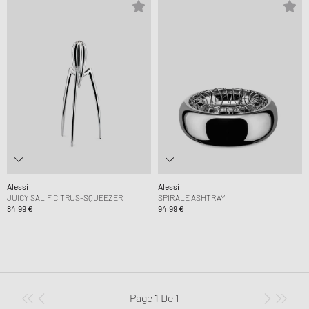
Alessi
Alessi
JUICY SALIF CITRUS-SQUEEZER
SPIRALE ASHTRAY
84,99 €
94,99 €
Page
1
De
1