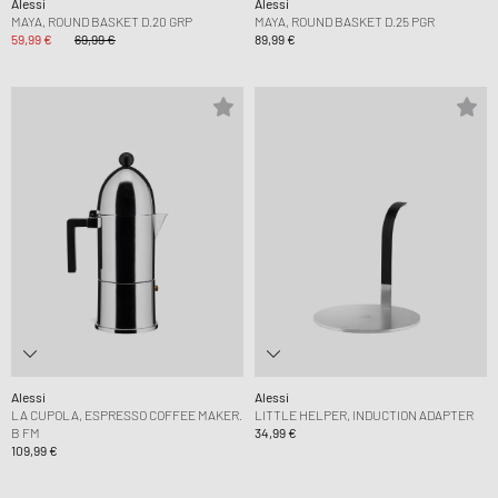
Alessi
Alessi
MAYA, ROUND BASKET D.20 GRP
MAYA, ROUND BASKET D.25 PGR
59,99 €
69,99 €
89,99 €
Alessi
Alessi
LA CUPOLA, ESPRESSO COFFEE MAKER.
LITTLE HELPER, INDUCTION ADAPTER
B FM
34,99 €
109,99 €