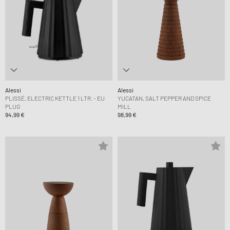
Alessi
Alessi
PLISSÉ, ELECTRIC KETTLE 1 LTR. - EU
YUCATAN, SALT PEPPER AND SPICE
PLUG
MILL
94,99 €
98,99 €