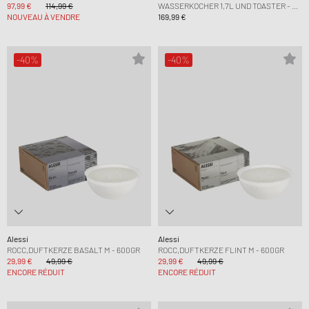
97,99 €
114,99 €
ASSERKOCHER 1,7L UND TOASTER - EU P
NOUVEAU À VENDRE
LUG
169,99 €
-40%
-40%
Alessi
Alessi
ROCC,DUFTKERZE BASALT M - 600GR
ROCC,DUFTKERZE FLINT M - 600GR
29,99 €
49,99 €
29,99 €
49,99 €
ENCORE RÉDUIT
ENCORE RÉDUIT