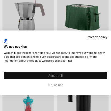
Privacy policy
We use cookies
Alessi
Alessi
MOKA, ESPRESSO COFFEE MAKER 3 T
PLISSE TOASTER - EU PLUG
We may place these for analysis of our visitor data, to improve our website, show
44,99 €
104,99 €
personalised content and to give you a great website experience. For more
information about the cookies we use open the settings.
Accept all
No, adjust