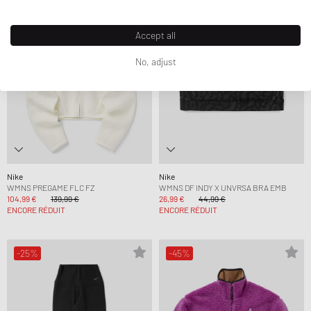
Accept all
No, adjust
Nike
Nike
WMNS PREGAME FLC FZ
WMNS DF INDY X UNVRSA BRA EMB
104,99 €
139,99 €
26,99 €
44,99 €
ENCORE RÉDUIT
ENCORE RÉDUIT
-25%
-45%