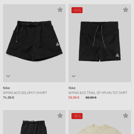
-14%
Nike
Nike
WMNS ACG DOLOMITI SHORT
WMNS ACG TRAIL DF HR 4IN TGT SHRT
74,99 €
59,99 €
69,99 €
-15%