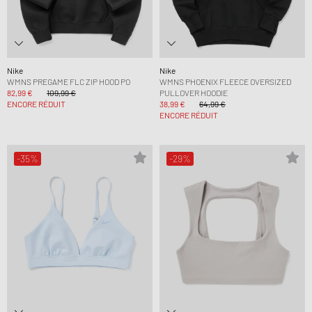
Nike
Nike
WMNS PREGAME FLC ZIP HOOD PO
WMNS PHOENIX FLEECE OVERSIZED
82,99 €
109,99 €
PULLOVER HOODIE
ENCORE RÉDUIT
38,99 €
64,99 €
ENCORE RÉDUIT
-35%
-29%