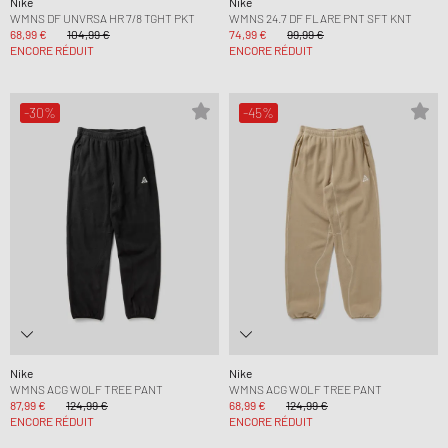
Nike
Nike
WMNS DF UNVRSA HR 7/8 TGHT PKT
WMNS 24.7 DF FLARE PNT SFT KNT
68,99 €
104,99 €
74,99 €
99,99 €
ENCORE RÉDUIT
ENCORE RÉDUIT
-30%
-45%
Nike
Nike
WMNS ACG WOLF TREE PANT
WMNS ACG WOLF TREE PANT
87,99 €
124,99 €
68,99 €
124,99 €
ENCORE RÉDUIT
ENCORE RÉDUIT