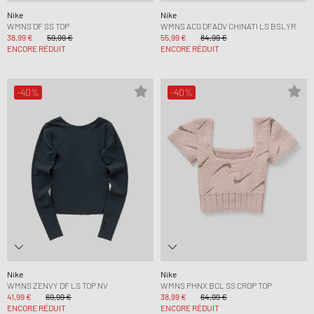
Nike
Nike
WMNS DF SS TOP
WMNS ACG DFADV CHINATI LS BSLYR
38,99 €
59,99 €
55,99 €
84,99 €
ENCORE RÉDUIT
ENCORE RÉDUIT
-40%
-40%
Nike
Nike
WMNS ZENVY DF LS TOP NV
WMNS PHNX BCL SS CROP TOP
41,99 €
69,99 €
38,99 €
64,99 €
ENCORE RÉDUIT
ENCORE RÉDUIT