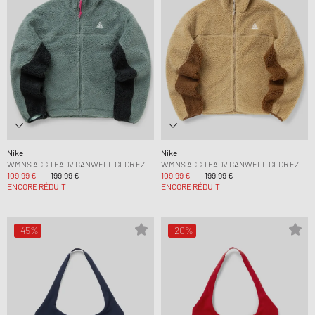
Nike
Nike
WMNS ACG TFADV CANWELL GLCR FZ
WMNS ACG TFADV CANWELL GLCR FZ
109,99 €
199,99 €
109,99 €
199,99 €
ENCORE RÉDUIT
ENCORE RÉDUIT
-45%
-20%