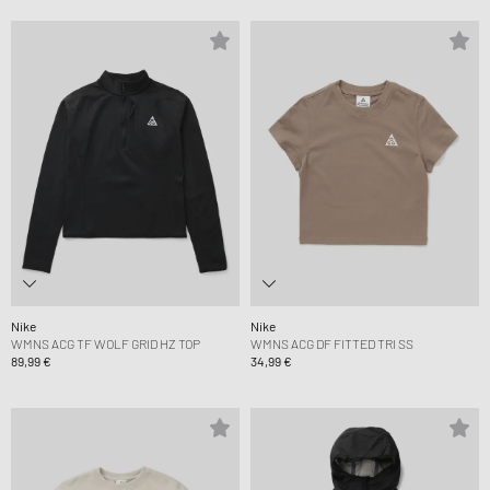
Nike
Nike
WMNS ACG TF WOLF GRID HZ TOP
WMNS ACG DF FITTED TRI SS
89,99 €
34,99 €