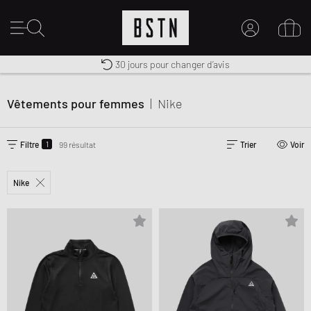
Livraison gratuite dès 100€
Premium Sportswear
30 jours pour changer d’avis
MON COMPTE
CONNECTEZ-VOUS ICI
Vêtements pour femmes
|
Nike
Nouveau chez BSTN ?
CRÉER UN COMPTE
1
Filtre
99 résultat
Trier
Voir
Nike