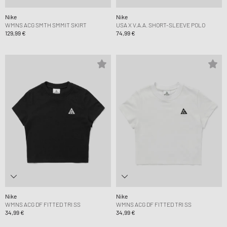
Nike
Nike
WMNS ACG SMTH SMMIT SKIRT
USA X V.A.A. SHORT-SLEEVE POLO
129,99 €
74,99 €
Nike
Nike
WMNS ACG DF FITTED TRI SS
WMNS ACG DF FITTED TRI SS
34,99 €
34,99 €