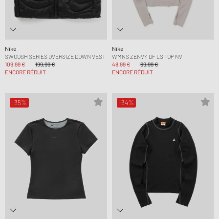
Nike
Nike
SWOOSH SERIES OVERSIZE DOWN VEST
WMNS ZENVY DF LS TOP NV
109,99 €
199,99 €
48,99 €
69,99 €
ENCORE RÉDUIT
ENCORE RÉDUIT
-35%
-34%