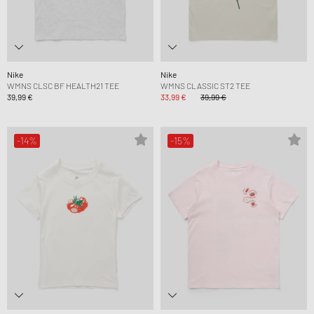
Nike
Nike
WMNS CLSC BF HEALTH21 TEE
WMNS CLASSIC ST2 TEE
39,99 €
33,99 €
39,99 €
-14%
-15%