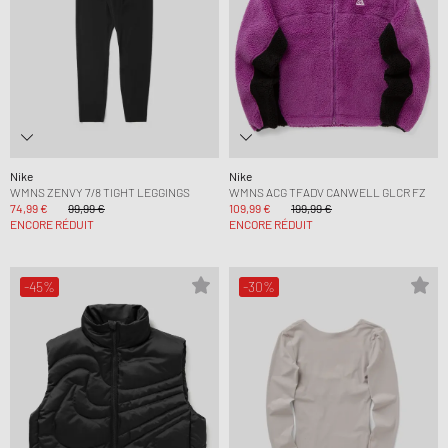
Nike
Nike
WMNS ZENVY 7/8 TIGHT LEGGINGS
WMNS ACG TFADV CANWELL GLCR FZ
74,99 €
99,99 €
109,99 €
199,99 €
ENCORE RÉDUIT
ENCORE RÉDUIT
-45%
-30%