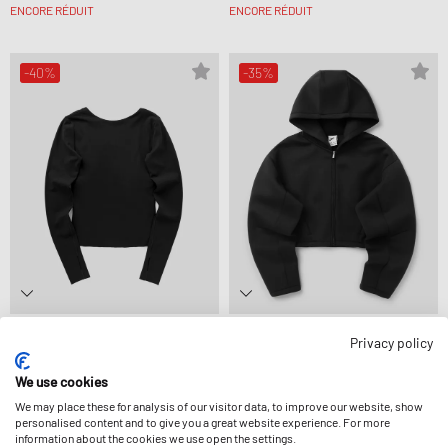
ENCORE RÉDUIT
ENCORE RÉDUIT
-40%
-35%
Nike
Nike
Privacy policy
WMNS ZENVY DF LS TOP NV
WMNS PREGAME FLC FZ
41,99 €
69,99 €
90,99 €
139,99 €
ENCORE RÉDUIT
ENCORE RÉDUIT
We use cookies
We may place these for analysis of our visitor data, to improve our website, show
personalised content and to give you a great website experience. For more
information about the cookies we use open the settings.
-25%
-40%