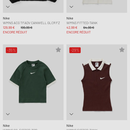
Nike
Nike
WMNS ACG TFADV CANWELL GLCR FZ
WMNS FITTED-TANK
129,99 €
199,99 €
42,99 €
64,99 €
ENCORE RÉDUIT
ENCORE RÉDUIT
-35%
-29%
Nike
Nike
WMNS SS-FITTED-TOP
WMNS FITTED-TANK