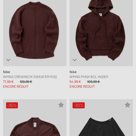
Nike
Nike
WMNS CREWNECK SWEATER MOD
WMNS PHNX BCL HOODY
71,99 €
129,99 €
54,99 €
109,99 €
ENCORE RÉDUIT
ENCORE RÉDUIT
-35%
-30%