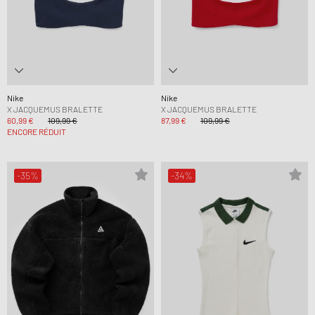
Nike
Nike
X JACQUEMUS BRALETTE
X JACQUEMUS BRALETTE
60,99 €
109,99 €
87,99 €
109,99 €
ENCORE RÉDUIT
-35%
-34%