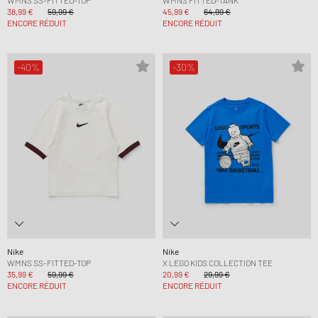
38,99 €
59,99 €
45,99 €
64,99 €
ENCORE RÉDUIT
ENCORE RÉDUIT
-40%
-30%
Nike
Nike
WMNS SS-FITTED-TOP
X LEGO KIDS COLLECTION TEE
35,99 €
59,99 €
20,99 €
29,99 €
ENCORE RÉDUIT
ENCORE RÉDUIT