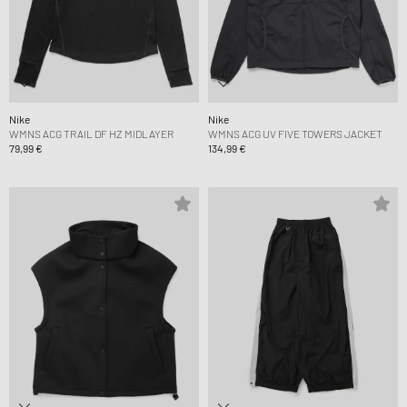
Nike
Nike
WMNS ACG TRAIL DF HZ MIDLAYER
WMNS ACG UV FIVE TOWERS JACKET
79,99 €
134,99 €