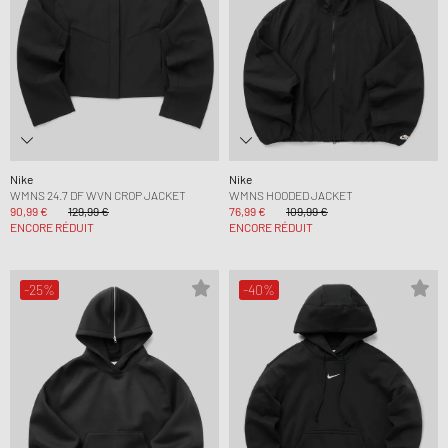
Nike
Nike
WMNS 24.7 DF WVN CROP JACKET
WMNS HOODED JACKET
90,99 €
129,99 €
76,99 €
109,99 €
ENCORE RÉDUIT
ENCORE RÉDUIT
-25%
-40%