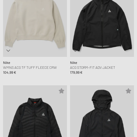
Nike
Nike
WMNS ACG TF TUFF FLEECE CRW
ACG STORM-FIT ADV JACKET
104,99 €
179,99 €