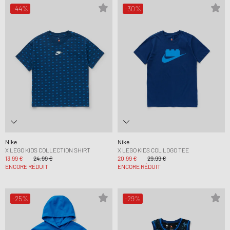
-44%
-30%
Nike
Nike
X LEGO KIDS COLLECTION SHIRT
X LEGO KIDS COL LOGO TEE
13,99 €
24,99 €
20,99 €
29,99 €
ENCORE RÉDUIT
ENCORE RÉDUIT
-25%
-29%