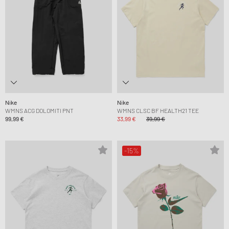
Nike
Nike
WMNS ACG DOLOMITI PNT
WMNS CLSC BF HEALTH21 TEE
99,99 €
33,99 €
39,99 €
-15%