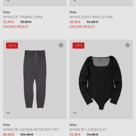
Nike
Nike
WMNS DF TRIANGLE BRA
WMNS ZENVY BRA CS SSNL
25,99 €
39,99 €
38,99 €
54,99 €
ENCORE RÉDUIT
ENCORE RÉDUIT
-34%
-29%
Nike
Nike
WMNS DF UNVRSA HR 7/8 TGHT PKT
WMNS DF LS BODYSUIT
68,99 €
104,99 €
52,99 €
74,99 €