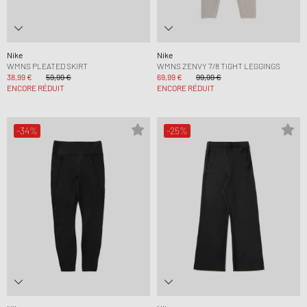
Nike
Nike
WMNS PLEATED SKIRT
WMNS ZENVY 7/8 TIGHT LEGGINGS
38,99 €
59,99 €
69,99 €
99,99 €
ENCORE RÉDUIT
ENCORE RÉDUIT
-34%
-25%