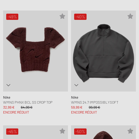
-49%
-40%
Nike
Nike
WMNS PHNX BCL SS CROP TOP
WMNS 24.7 IMPOSSIBLYSOFT
32,99 €
64,99 €
59,99 €
99,99 €
ENCORE RÉDUIT
ENCORE RÉDUIT
-45%
-50%