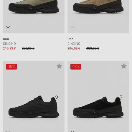
Roa
Roa
CINGINO
CINGINO
246,99 €
289,99 €
264,99 €
309,99 €
-15%
-15%