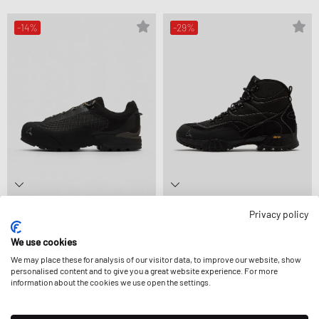
-14%
-29%
Roa
Roa
Privacy policy
HIDA LOW
ANDREAS RAW
324,99 €
379,99 €
274,99 €
389,99 €
We use cookies
ULTERIORMENTE RIDOTTA
We may place these for analysis of our visitor data, to improve our website, show
personalised content and to give you a great website experience. For more
information about the cookies we use open the settings.
-30%
-35%