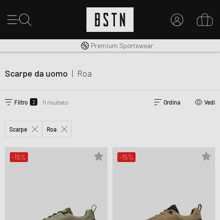
Consegna gratuita in Italia da 100€
Premium Sportswear
IL MIO ACCOUNT
REGISTRATI QUI
Scarpe da uomo
|
Roa
Novità su BSTN?
CREARE CONTO
2
Filtro
11 risultato
Ordina
Vedi
Scarpe
Roa
-15%
-15%