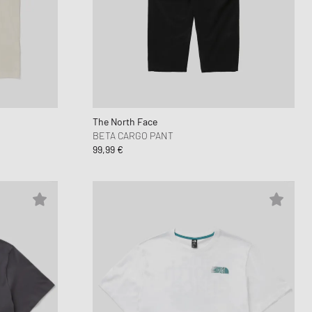
ir Force 1
FITS
ns Play
ud Series
r
on XT6
 MM6
The North Face
BETA CARGO PANT
99,99 €