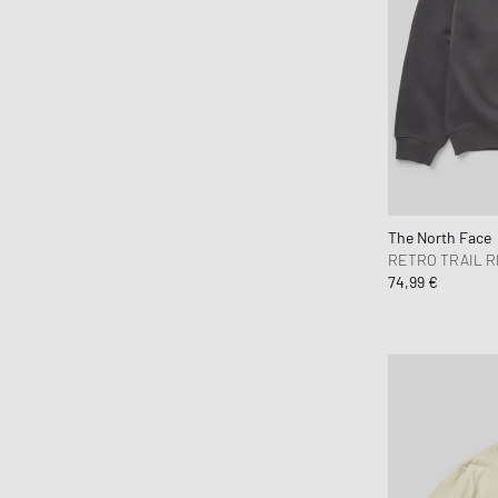
BSTN Brand
Butter Goods
By Parra
C.P. Company
Calvin Klein Jeans
Calvin Klein Underwear
Canada Goose
The North Face
Carhartt WIP
RETRO TRAIL R
Casablanca
74,99 €
CHAMPION
CLOSED
Cole Buxton
Columbia
Comme des Garçons Black
Comme des Garçons Homme
Comme des Garçons Play