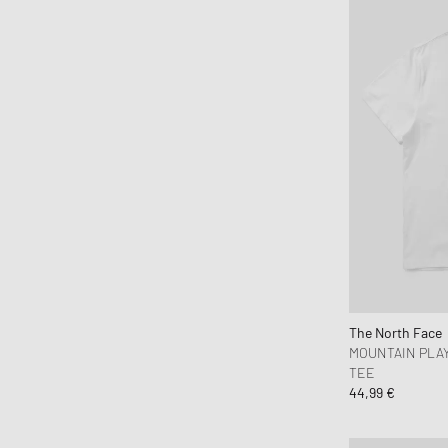
Marant
Marni
Martine Rose
Mitchell & Ness
Moose Knuckles
Nahmias
Napapijri
Needles
New Amsterdam
New Balance
New Era
Nike
The North Face
NN.07
MOUNTAIN PLA
TEE
Norse Projects
44,99 €
Nudie Jeans
OAKLEY