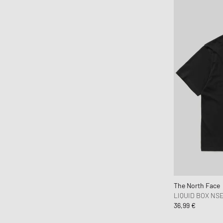
OAS
Obey
OLAF
ON
One of these Days
Our Legacy
parel studios
Parlez
Pas Normal Studios
Patagonia
PATTA
Peak Performance
Pendleton
The North Face
LIQUID BOX NS
Perplex
36,99 €
Pleasures