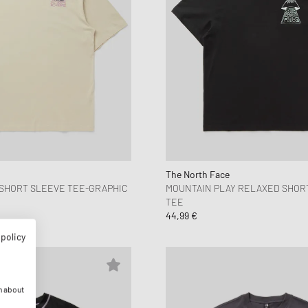
The North Face
 SHORT SLEEVE TEE-GRAPHIC
MOUNTAIN PLAY RELAXED SHOR
TEE
44,99 €
 policy
n about