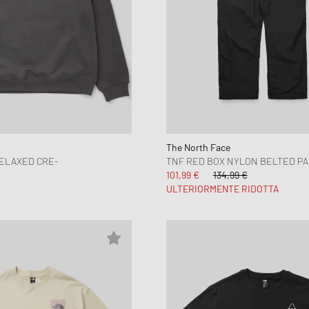
The North Face
ELAXED CRE-
TNF RED BOX NYLON BELTED P
101,99 €
134,99 €
ULTERIORMENTE RIDOTTA