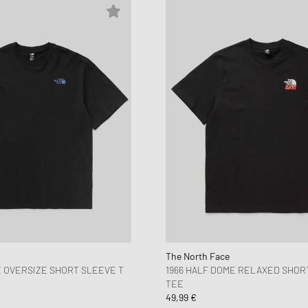
The North Face
E OVERSIZE SHORT SLEEVE T
1966 HALF DOME RELAXED SHOR
TEE
49,99 €