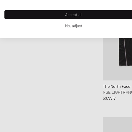
Fucking Awesome
Goldwin
Accept all
Goodies Sportive
No, adjust
Gramicci
Honor The Gift
Jordan
JW Anderson
Kenzo
KidSuper Studios
Lacoste
The North Face
Les Deux
NSE LIGHTRAN
59,99 €
Levis
Maison Kitsune
Maison Margiela MM6
Mammut