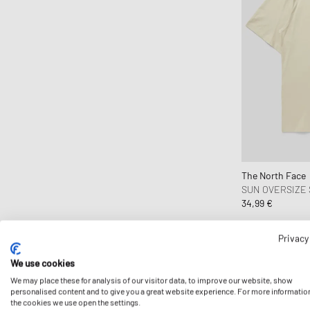
Comme des Garçons Shirt
Converse
Daily Paper
DICKIES
Diesel
Dime MTL
Drôle de Monsieur
Duke & Dexter
The North Face
Edmmond Studios
SUN OVERSIZE
Edwin
34,99 €
Fanatics
Privacy
FC St. Pauli
Fear of God
We use cookies
Fear of God Essentials
We may place these for analysis of our visitor data, to improve our website, show
personalised content and to give you a great website experience. For more informatio
Fred Perry
the cookies we use open the settings.