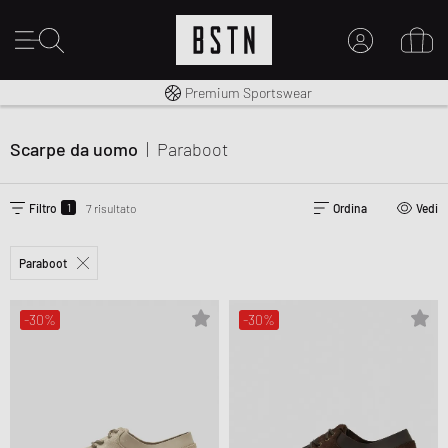
Consegna gratuita in Italia da 100€
Premium Sportswear
IL MIO ACCOUNT
REGISTRATI QUI
Scarpe da uomo
|
Paraboot
Novità su BSTN?
CREARE CONTO
1
Filtro
7 risultato
Ordina
Vedi
Paraboot
-30%
-30%