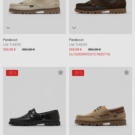
Paraboot
Paraboot
UW THIERS
UW THIERS
259,99 €
369,99 €
259,99 €
369,99 €
ULTERIORMENTE RIDOTTA
-30%
-30%