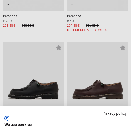
Paraboot
Paraboot
MALO
BRIAC
209,99 €
299,99 €
234,99 €
334,99 €
ULTERIORMENTE RIDOTTA
Privacy policy
We use cookies
Paraboot
Paraboot
MICHAEL
MICHAEL