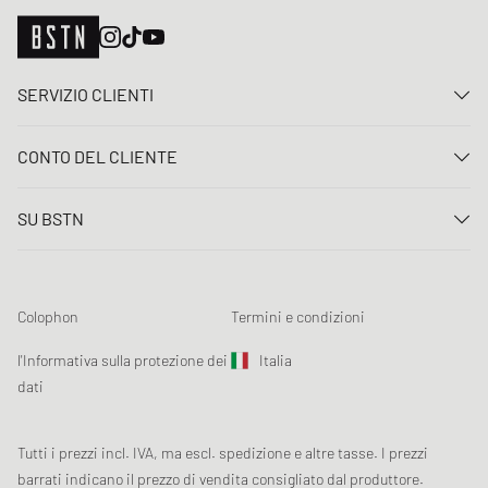
SERVIZIO CLIENTI
Contattaci
CONTO DEL CLIENTE
FAQ
Entrare
Consegna
SU BSTN
Registro
Pagamento
Carriera
I Miei ordini
Resi
I nostri negozi
Lista dei desideri
Termini concorso
Colophon
Termini e condizioni
Chronicles
Registrazione alla newsletter
Loyalty Program
Sustainability
l'Informativa sulla protezione dei
Italia
Tracciamento dati
Sicurezza del prodotto
dati
Affiliates
Sconto studenti: Studentbeans
Tutti i prezzi incl. IVA, ma escl. spedizione e altre tasse. I prezzi
Sconto studenti: EDiU
barrati indicano il prezzo di vendita consigliato dal produttore.