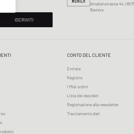
Amalienstrasse 44, | 80
Baviera
ISCRIVITI
IENTI
CONTO DEL CLIENTE
Entrare
Registro
I Miei ordini
Lista dei desideri
Registrazione alla newsletter
rso
Tracciamento dati
am
prodotto