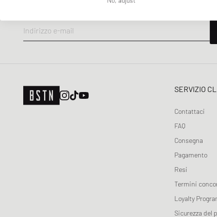
C.P. Company
Carhartt WIP
Indirizzo e-mail
Casablanca
Casio
Chimi Eyewear
Columbia
SERVIZIO CL
Comme des Garçons Wallet
D1 Milano
Contattaci
DICKIES
FAQ
Diesel
Consegna
Elmer by Swany
Pagamento
Flatlist Eyewear
Resi
FLOYD
Termini conco
G-SHOCK
Loyalty Progr
Ganni
Sicurezza del 