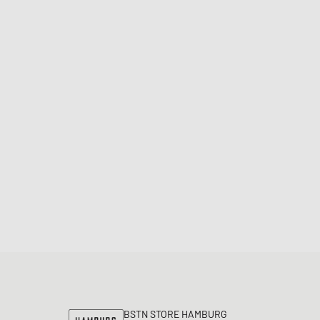
unk
wear Styles
PARFUM
lance 530
ning Cloud Series
BSTN STORE HAMBURG