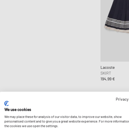
Comme des Garçons Shirt
Comme des Garçons Wallet
Converse
Copenhagen Studios
Crep Protect
crocs
D1 Milano
Daily Paper
Lacoste
SKIRT
Designers, Remix
194,99 €
DICKIES
Diesel
Dime MTL
Privacy
Dr.Martens
We use cookies
Elmer by Swany
We may place these for analysis of our visitor data, to improve our website, show
personalised content and to give you a great website experience. For more informatio
Envii
the cookies we use open the settings.