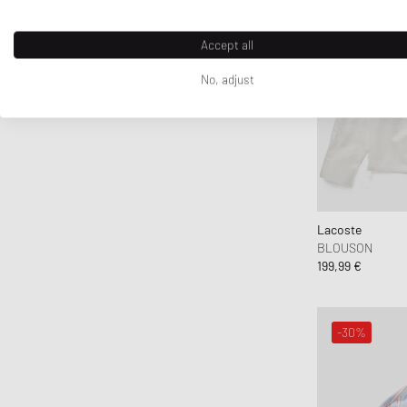
Fear of God Essentials
ferm LIVING
Accept all
Flatlist Eyewear
No, adjust
FLOYD
G H Bass
G-SHOCK
Ganni
Gaston Luga
Gestalten
Lacoste
Gestuz
BLOUSON
199,99 €
Hatton Labs
Havaianas
HAY
-30%
Hoka One One
Horizn Studios
Humanrace