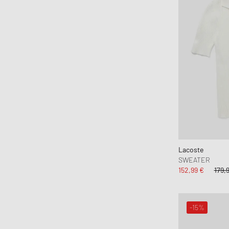
MARVIS
MEDICOM
Mercer
Merrell 1-TRL
MessyWeekend
MIKIA
Mitchell & Ness
MIZUNO
Moon Boot
Naked Wolfe
Lacoste
New Balance
SWEATER
152,99 €
179,
New Era
Nike
Norse Projects
-15%
OAKLEY