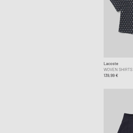
Byredo
C.P. Company
Calvin Klein Underwear
Canada Goose
Carhartt WIP
Casablanca
Casio
Chimi Eyewear
Lacoste
WOVEN SHIRTS
CLARKS
139,99 €
Clarks Originals
CLOSED
Columbia
Comme des Garçons Black
Comme des Garçons Homme Plus
Comme des Garçons Parfum
Comme des Garçons Play