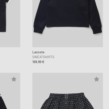
Lacoste
SWEATSHIRTS
169,99 €