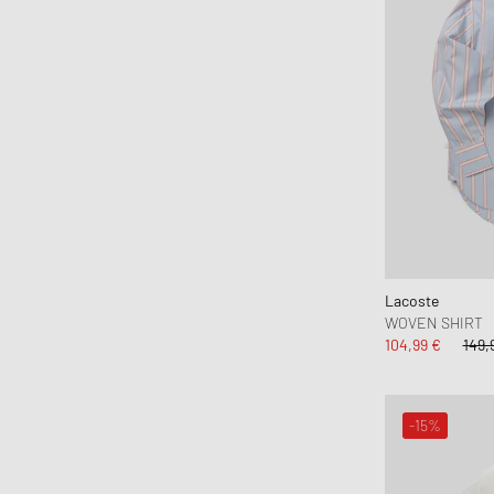
INUIKII
Jason Markk
Jordan
Juicy Couture
Keen
KOMONO
Lacoste
le gramme
LEGO
Lacoste
Levis
WOVEN SHIRT
104,99 €
149,
Love Stories
Maison Kitsune
Maison Margiela MM6
-15%
Malin + Goetz
Marant