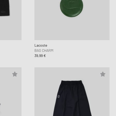
unk
wear Styles
PARFUM
lance 530
ning Cloud Series
Lacoste
BAG CHARM
39,99 €