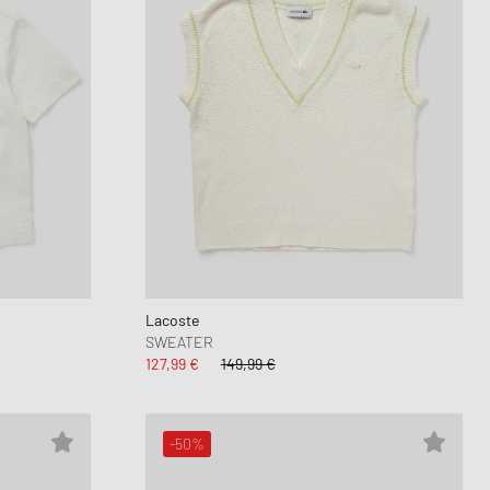
Lacoste
SWEATER
127,99 €
149,99 €
-50%