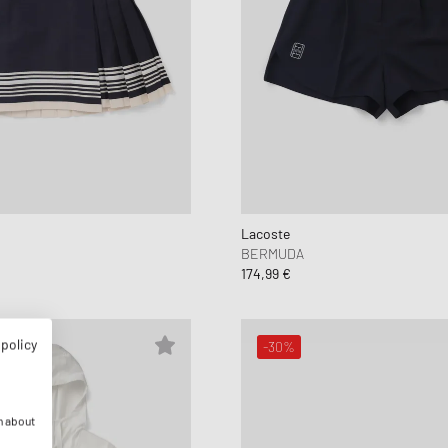
Lacoste
BERMUDA
174,99 €
 policy
-30%
n about