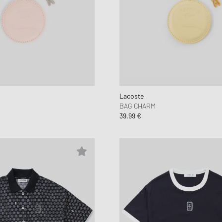
Lacoste
BAG CHARM
39,99 €