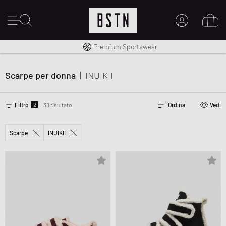
Consegna gratuita in Italia da 100€
Premium Sportswear
IL MIO ACCOUNT
REGISTRATI QUI
Scarpe per donna
|
INUIKII
Novità su BSTN?
CREARE CONTO
2
Filtro
38 risultato
Ordina
Vedi
Scarpe
INUIKII