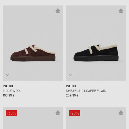
INUIKII
INUIKII
MULE WOOL
SHEARLING LOAFER PLAIN
198,99 €
209,99 €
-30%
-20%