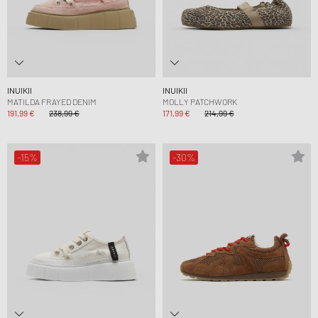
INUIKII
INUIKII
MATILDA FRAYED DENIM
MOLLY PATCHWORK
191,99 €
238,99 €
171,99 €
214,99 €
-15%
-30%