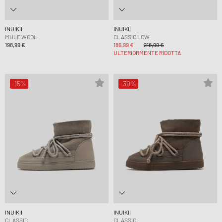
INUIKII
INUIKII
MULE WOOL
CLASSIC LOW
198,99 €
186,99 €
218,99 €
ULTERIORMENTE RIDOTTA
-15%
-30%
INUIKII
INUIKII
CLASSIC
CLASSIC