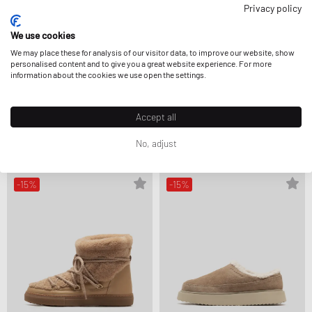
Privacy policy
We use cookies
We may place these for analysis of our visitor data, to improve our website, show
personalised content and to give you a great website experience. For more
information about the cookies we use open the settings.
INUIKII
INUIKII
Accept all
MULE WOOL
TEDDY LOW
198,99 €
137,99 €
228,99 €
ULTERIORMENTE RIDOTTA
No, adjust
-15%
-15%