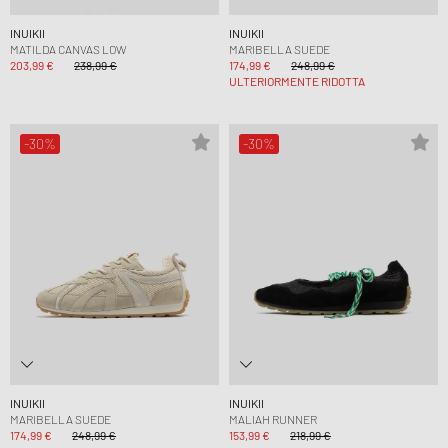
INUIKII
INUIKII
MATILDA CANVAS LOW
MARIBELLA SUEDE
203,99 €
238,99 €
174,99 €
248,99 €
ULTERIORMENTE RIDOTTA
-30%
-30%
INUIKII
INUIKII
MARIBELLA SUEDE
MALIAH RUNNER
174,99 €
248,99 €
153,99 €
218,99 €