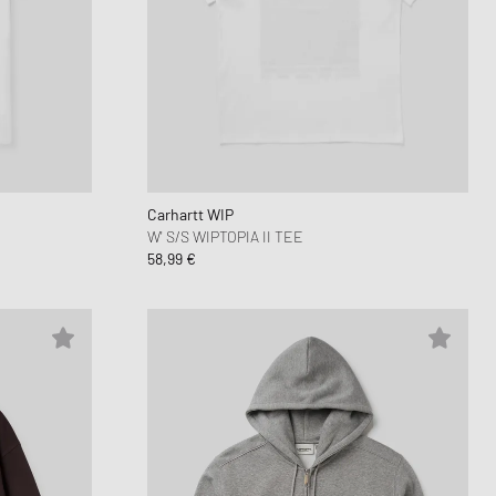
Carhartt WIP
W' S/S WIPTOPIA II TEE
58,99 €