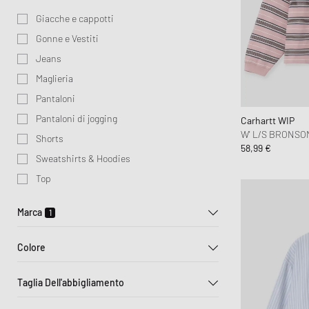
Lifestyle Sale
Samsøe & Samsøe
Tute da ginnastica
Cura degli Animali
Borsas & Portachiavi
ON
Sport
New
Lifestyle
Giacche e cappotti
Sporty & Rich
Giacche, cappotti e gilet
Cura delle Sneakers
Sciarpe & guanti
Salomon
Won 
UGG
Gonne e Vestiti
Stine Goya
Giletti
Attrezzatura Sportiva
Veja
Jeans
Maglieria
Maglieria
Pantaloni di jogging
Pantaloni
Biancheria da notte e intima
Pantaloni di jogging
Carhartt WIP
W' L/S BRONSO
Shorts
58,99 €
Sweatshirts & Hoodies
Top
Marca
1
Colore
032c
Taglia Dell'abbigliamento
Beige
Bianco
Blu
Adidas