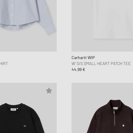
Carhartt WIP
HIRT
W' S/S SMALL HEART PATCH TEE
44,99 €