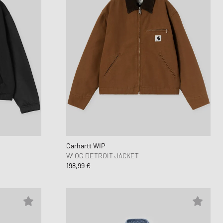
Carhartt WIP
W' OG DETROIT JACKET
198,99 €