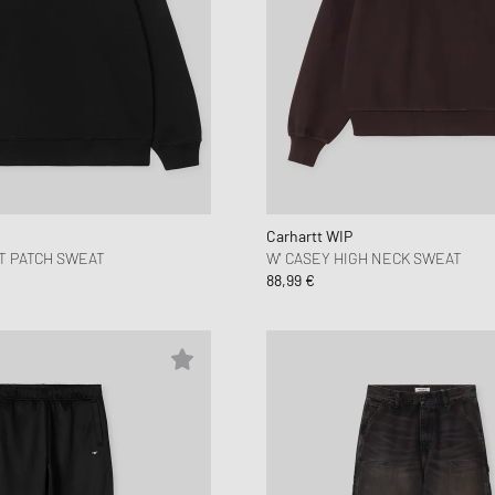
Carhartt WIP
T PATCH SWEAT
W' CASEY HIGH NECK SWEAT
88,99 €