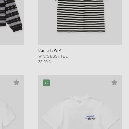
unk
wear Styles
PARFUM
lance 530
ning Cloud Series
Carhartt WIP
W' S/S ESSY TEE
38,99 €