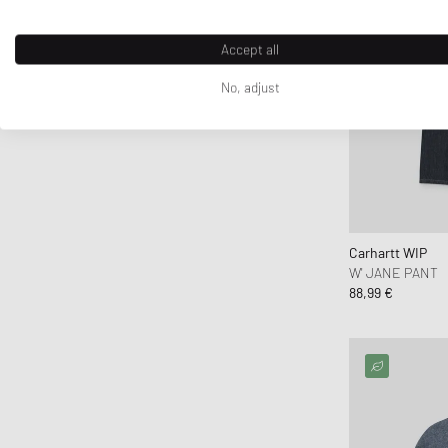
Accept all
No, adjust
Carhartt WIP
W' JANE PANT
88,99 €