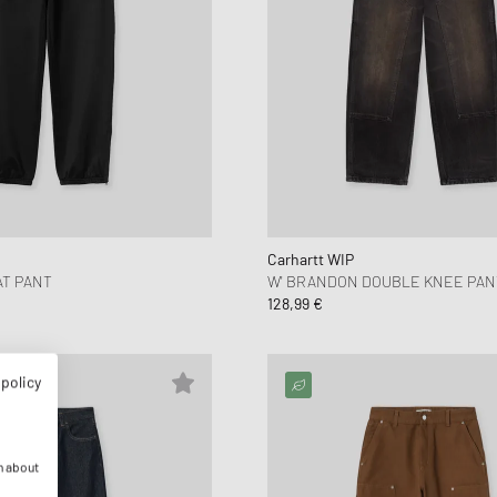
Carhartt WIP
AT PANT
W' BRANDON DOUBLE KNEE PAN
128,99 €
 policy
n about