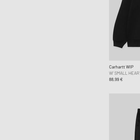
Envii
Fear of God Essentials
Ganni
Gestuz
Jordan
Lacoste
Levis
Carhartt WIP
Love Stories
W' SMALL HEAR
88,99 €
Maison Margiela MM6
New Balance
Nike
OLAF
ON
Patagonia
Peak Performance