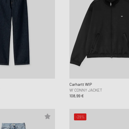
Carhartt WIP
T
W' CONNY JACKET
108,99 €
-29%