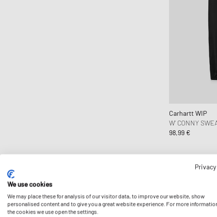
Polo Ralph Lauren
Re/Done
ROTATE Birger Christensen
Samsøe & Samsøe
Schott NYC
Sporty & Rich
The North Face
UGG
Carhartt WIP
WRSTBHVR
W' CONNY SWE
98,99 €
Privacy
We use cookies
We may place these for analysis of our visitor data, to improve our website, show
personalised content and to give you a great website experience. For more informatio
the cookies we use open the settings.