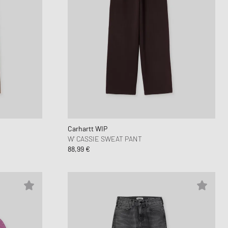
Carhartt WIP
W' CASSIE SWEAT PANT
88,99 €