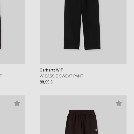
Carhartt WIP
T
W' CASSIE SWEAT PANT
88,99 €