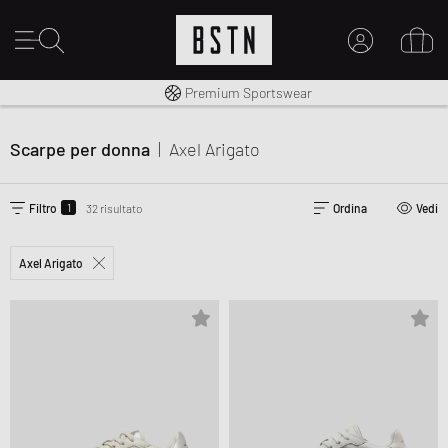
Consegna gratuita in Italia da 100€
Premium Sportswear
IL MIO ACCOUNT
REGISTRATI QUI
Scarpe per donna
|
Axel Arigato
Novità su BSTN?
CREARE CONTO
1
Filtro
32 risultato
Ordina
Vedi
Axel Arigato