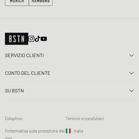
SERVIZIO CLIENTI
Contattaci
CONTO DEL CLIENTE
FAQ
Entrare
Consegna
SU BSTN
Registro
Pagamento
Carriera
I Miei ordini
Resi
I nostri negozi
Lista dei desideri
Termini concorso
Colophon
Termini e condizioni
Chronicles
Registrazione alla newsletter
Loyalty Program
Sustainability
l'Informativa sulla protezione dei
Italia
Tracciamento dati
Sicurezza del prodotto
dati