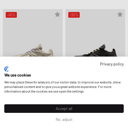
-45%
-30%
Privacy policy
We use cookies
We may place these for analysis of our visitor data, to improve our website, show
personalised content and to give you a great website experience. For more
Axel Arigato
Axel Arigato
information about the cookies we use open the settings.
SLOW RUNNER
SLOW RUNNER
156,99 €
284,99 €
192,99 €
274,99 €
ULTERIORMENTE RIDOTTA
ULTERIORMENTE RIDOTTA
Accept all
No, adjust
-10%
-60%