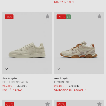
NOVITÀ IN SALDI
-15%
-30%
Axel Arigato
Axel Arigato
DICE T-TOE SNEAKER
ERIS SNEAKER
216,99 €
254,99 €
223,99 €
319,99 €
NOVITÀ IN SALDI
ULTERIORMENTE RIDOTTA
-30%
-40%