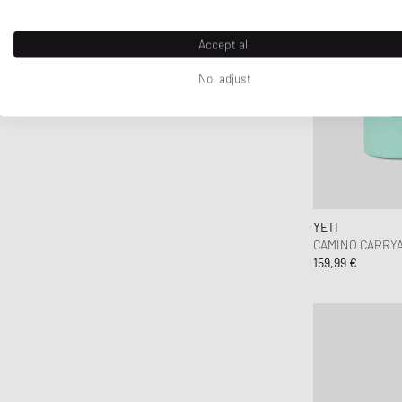
Accept all
No, adjust
YETI
CAMINO CARRYAL
159,99 €