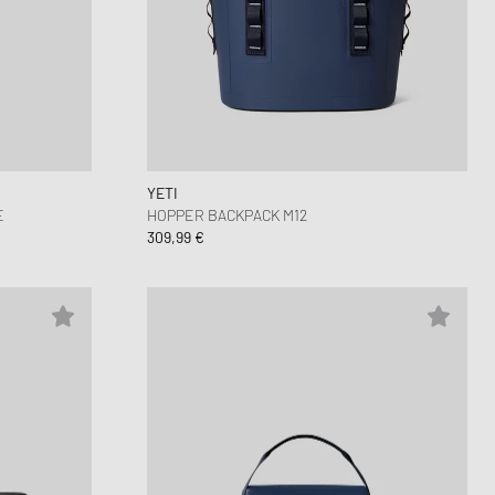
unk
wear Styles
PARFUM
lance 530
ning Cloud Series
YETI
E
HOPPER BACKPACK M12
309,99 €