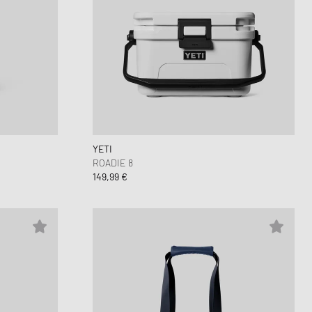
YETI
ROADIE 8
149,99 €