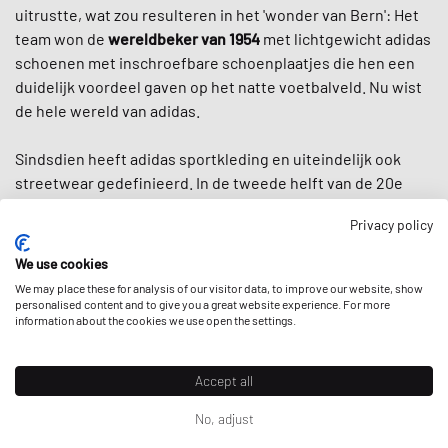
uitrustte, wat zou resulteren in het 'wonder van Bern': Het
team won de
wereldbeker van 1954
met lichtgewicht adidas
schoenen met inschroefbare schoenplaatjes die hen een
duidelijk voordeel gaven op het natte voetbalveld. Nu wist
de hele wereld van adidas.
Sindsdien heeft adidas sportkleding en uiteindelijk ook
streetwear gedefinieerd. In de tweede helft van de 20e
eeuw liet adidas ons kennismaken met de beroemde drie
Privacy policy
strepen, het
klassieke trainingspak,
talloze iconische
schoenen zoals de
Superstar
, de
Stan Smith
en de
Adilette
We use cookies
en hielp het
sportkleding
in de jaren 80 om te vormen tot
We may place these for analysis of our visitor data, to improve our website, show
mode-items. En toen
Run DMC
"My Adidas" prees in het
personalised content and to give you a great website experience. For more
information about the cookies we use open the settings.
eerste sneaker anthem ooit,
vestigde adidas in feite de
huidige mode-collab-cultuur
door de hiphopgroep de
eerste niet-atleet endorsement deal ooit door een
Accept all
sportmerk te geven.
No, adjust
Wat adidas bijzonder maakt, is dat het merk
ondanks zijn