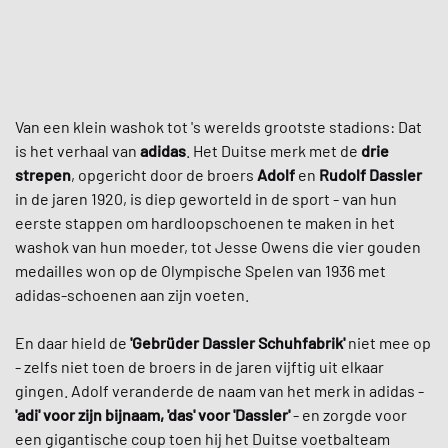
Van een klein washok tot 's werelds grootste stadions: Dat
is het verhaal van
adidas
. Het Duitse merk met de
drie
strepen
, opgericht door de broers
Adolf
en
Rudolf Dassler
in de jaren 1920, is diep geworteld in de sport - van hun
eerste stappen om hardloopschoenen te maken in het
washok van hun moeder, tot Jesse Owens die vier gouden
medailles won op de Olympische Spelen van 1936 met
adidas-schoenen aan zijn voeten.
En daar hield de
'Gebrüder Dassler Schuhfabrik'
niet mee op
- zelfs niet toen de broers in de jaren vijftig uit elkaar
gingen. Adolf veranderde de naam van het merk in adidas -
'adi' voor zijn bijnaam, 'das' voor 'Dassler'
- en zorgde voor
een gigantische coup toen hij het Duitse voetbalteam