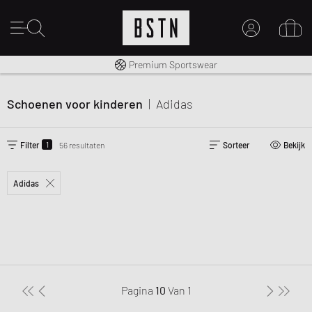
Gratis verzending naar NL vanaf € 100
Premium Sportswear
MIJN ACCOUNT
MELD JE HIER AAN
Schoenen voor kinderen
|
Adidas
Nieuw bij BSTN?
MAAK EEN ACCOUNT AAN
1
Filter
56 resultaten
Sorteer
Bekijk
Adidas
Pagina
10
Van
1