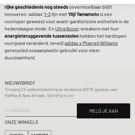
rijke geschiedenis nog steeds
onvermoeibaar blijft
innoveren: adidas'
Y-3
lijn met
Yōji Yamamoto
is een
voorloper geweest voor avant-gardistische esthetiek in de
hedendaagse mode. En
Ultra Boost
-sneakers met hun
energieteruggevende tussenzolen
hebben het hardlopen
voorgoed veranderd, terwijl
adidas x Pharrell Williams
gerecycled oceaanplastic gebruikt voor meer
duurzaamheid.
NIEUWSBRIEF
Ontvang 5% welkomstkorting en de laatste BSTN updates over
Raffles & New Arrivals. Schrijf je nu in!
E-mailadres
MELD JE AAN
ONZE WINKELS