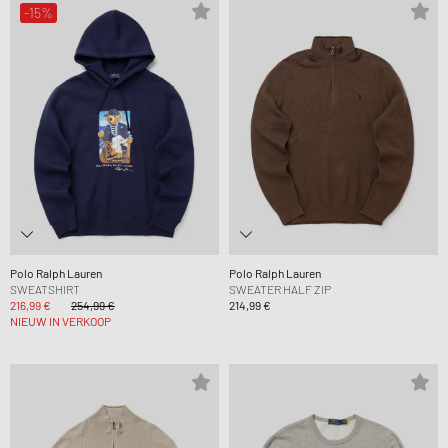
-15%
Polo Ralph Lauren
Polo Ralph Lauren
SWEATSHIRT
SWEATER HALF ZIP
216,99 €
254,99 €
214,99 €
NIEUW IN VERKOOP