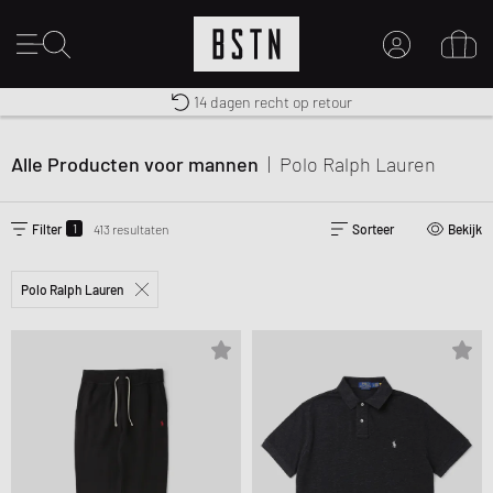
Gratis verzending naar NL vanaf € 100
Premium Sportswear
14 dagen recht op retour
MIJN ACCOUNT
MELD JE HIER AAN
Alle Producten voor mannen
|
Polo Ralph Lauren
Nieuw bij BSTN?
MAAK EEN ACCOUNT AAN
1
Filter
413 resultaten
Sorteer
Bekijk
Polo Ralph Lauren