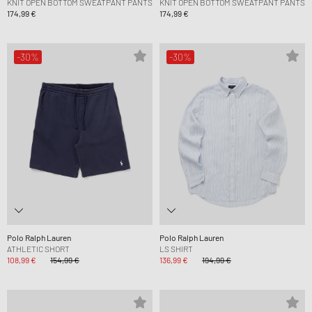
KNIT OPEN BOTTOM SWEATPANT PANTS
KNIT OPEN BOTTOM SWEATPANT PANTS
174,99 €
174,99 €
-30%
-30%
Polo Ralph Lauren
Polo Ralph Lauren
ATHLETIC SHORT
LS SHIRT
108,99 €
154,99 €
136,99 €
194,99 €