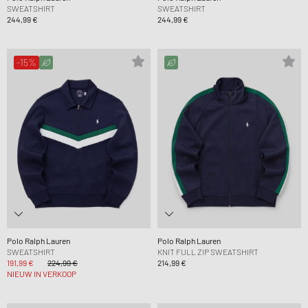
SWEATSHIRT
SWEATSHIRT
244,99 €
244,99 €
-15%
Polo Ralph Lauren
Polo Ralph Lauren
SWEATSHIRT
KNIT FULL ZIP SWEATSHIRT
191,99 €
224,99 €
214,99 €
NIEUW IN VERKOOP