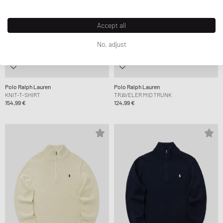
Accept all
No, adjust
Polo Ralph Lauren
Polo Ralph Lauren
KNIT-T-SHIRT
TRAVELER MID TRUNK
154,99 €
124,99 €