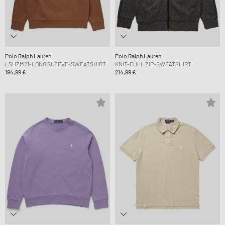
Polo Ralph Lauren
Polo Ralph Lauren
LSHZM21-LONG SLEEVE-SWEATSHIRT
KNIT-FULL ZIP-SWEATSHIRT
194,99 €
214,99 €